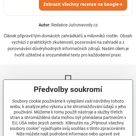
Zobrazit všechny recenze na Google
→
Autor:
Redakce Jutronavody.cz
Článek připravil tým domácích zahrádkářů a milovníků rostlin. Obsah
vychází z praktických zkušeností, pozorování na zahradě a z
porovnávání důvěryhodných informačních zdrojů. Naším cílem je
tvořit užitečné a srozumitelné texty pro každodenní praxi.
Předvolby soukromí
Newsletter
Soubory cookie používáme k vylepšení vaší návštěvy tohoto
Odebírat naše novinky:
webu, k analýze jeho výkonu a ke shromažďování údajů o jeho
používání. Můžeme k tomu použít nástroje a služby třetích
stran a shromážděná data mohou být přenášena partnerům v
Odebírat
EU, USA nebo jiných zemích. Kliknutím na „Přijmout všechny
soubory cookie“ vyjadřujete svůj souhlas s tímto zpracováním.
Níže můžete najít podrobné informace nebo upravit své
Chci se přihlásit k odběru novinek e-mailem.