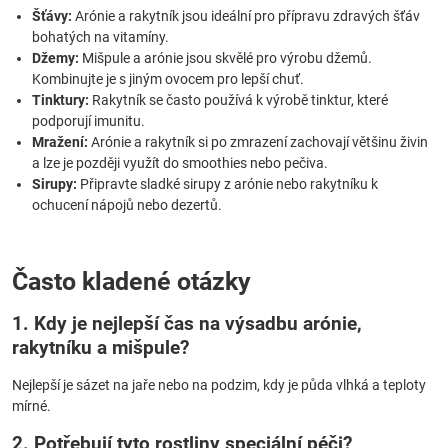
Šťávy:
Arónie a rakytník jsou ideální pro přípravu zdravých šťáv
bohatých na vitamíny.
Džemy:
Mišpule a arónie jsou skvělé pro výrobu džemů.
Kombinujte je s jiným ovocem pro lepší chuť.
Tinktury:
Rakytník se často používá k výrobě tinktur, které
podporují imunitu.
Mražení:
Arónie a rakytník si po zmrazení zachovají většinu živin
a lze je později využít do smoothies nebo pečiva.
Sirupy:
Připravte sladké sirupy z arónie nebo rakytníku k
ochucení nápojů nebo dezertů.
Často kladené otázky
1. Kdy je nejlepší čas na výsadbu arónie,
rakytníku a mišpule?
Nejlepší je sázet na jaře nebo na podzim, kdy je půda vlhká a teploty
mírné.
2. Potřebují tyto rostliny speciální péči?