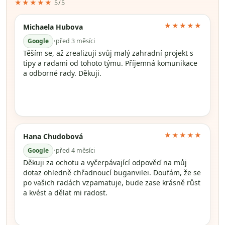
★★★★★
5/5
★★★★★
Michaela Hubova
Google
•
před 3 měsíci
Těším se, až zrealizuji svůj malý zahradní projekt s
tipy a radami od tohoto týmu. Příjemná komunikace
a odborné rady. Děkuji.
★★★★★
Hana Chudobová
Google
•
před 4 měsíci
Děkuji za ochotu a vyčerpávající odpověď na můj
dotaz ohledně chřadnoucí buganvilei. Doufám, že se
po vašich radách vzpamatuje, bude zase krásně růst
a kvést a dělat mi radost.