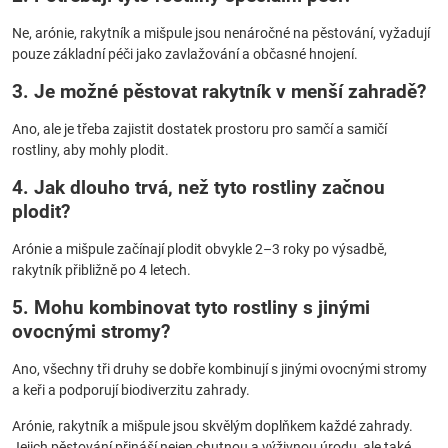
Ne, arónie, rakytník a mišpule jsou nenáročné na pěstování, vyžadují
pouze základní péči jako zavlažování a občasné hnojení.
3. Je možné pěstovat rakytník v menší zahradě?
Ano, ale je třeba zajistit dostatek prostoru pro samčí a samičí
rostliny, aby mohly plodit.
4. Jak dlouho trvá, než tyto rostliny začnou
plodit?
Arónie a mišpule začínají plodit obvykle 2–3 roky po výsadbě,
rakytník přibližně po 4 letech.
5. Mohu kombinovat tyto rostliny s jinými
ovocnými stromy?
Ano, všechny tři druhy se dobře kombinují s jinými ovocnými stromy
a keři a podporují biodiverzitu zahrady.
Arónie, rakytník a mišpule jsou skvělým doplňkem každé zahrady.
Jejich pěstování přináší nejen chutnou a výživnou úrodu, ale také