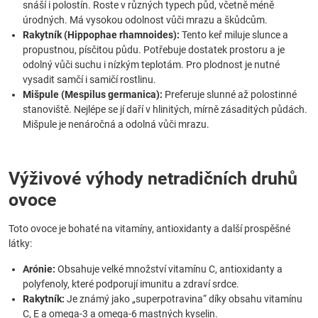
snáší i polostín. Roste v různých typech půd, včetně méně
úrodných. Má vysokou odolnost vůči mrazu a škůdcům.
Rakytník (Hippophae rhamnoides):
Tento keř miluje slunce a
propustnou, písčitou půdu. Potřebuje dostatek prostoru a je
odolný vůči suchu i nízkým teplotám. Pro plodnost je nutné
vysadit samčí i samičí rostlinu.
Mišpule (Mespilus germanica):
Preferuje slunné až polostinné
stanoviště. Nejlépe se jí daří v hlinitých, mírně zásaditých půdách.
Mišpule je nenáročná a odolná vůči mrazu.
Výživové výhody netradičních druhů
ovoce
Toto ovoce je bohaté na vitamíny, antioxidanty a další prospěšné
látky:
Arónie:
Obsahuje velké množství vitamínu C, antioxidanty a
polyfenoly, které podporují imunitu a zdraví srdce.
Rakytník:
Je známý jako „superpotravina“ díky obsahu vitamínu
C, E a omega-3 a omega-6 mastných kyselin.