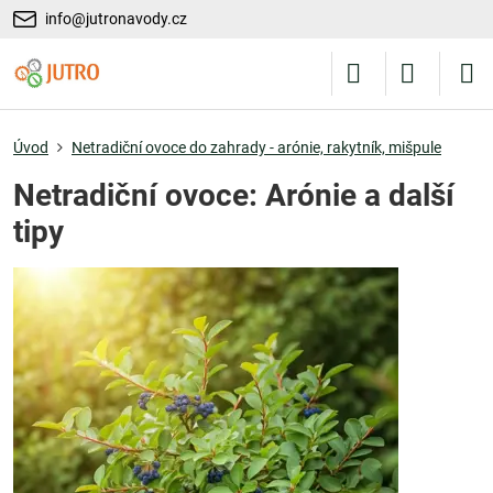
info@jutronavody.cz
Úvod
Netradiční ovoce do zahrady - arónie, rakytník, mišpule
Netradiční ovoce: Arónie a další
tipy