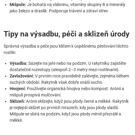
Mišpule:
Je bohatá na vlákninu, vitamíny skupiny B a minerály
jako železo a draslík. Podporuje trávení a zdraví střev.
Tipy na výsadbu, péči a sklizeň úrody
Správná výsadba a péče jsou klíčem k úspěšnému pěstování těchto
rostlin:
Výsadba:
Sázejte na jaře nebo na podzim. U rakytníku zajistěte
dostatečné rozestupy (alespoň 2–3 metry mezi rostlinami).
Zavlažování:
V prvním roce pravidelně zalévejte, zejména během
suchých období. Rakytník však dobře snáší sucho.
Hnojení:
Používejte organická hnojiva nebo kompost. Arónii a
mišpuli prospívá mulčování.
Sklizeň:
Arónii sklízejte, když jsou plody černé a měkké. Rakytník
je nejlepší sklízet po prvních mrazech, kdy jsou plody sladší.
Mišpule se sbírá na podzim, když jsou plody mírně přezrálé a
měkké.