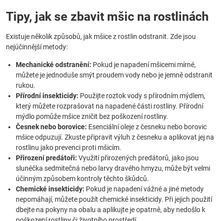
Tipy, jak se zbavit mšic na rostlinách
Existuje několik způsobů, jak mšice z rostlin odstranit. Zde jsou
nejúčinnější metody:
Mechanické odstranění:
Pokud je napadení mšicemi mírné,
můžete je jednoduše smýt proudem vody nebo je jemně odstranit
rukou.
Přírodní insekticidy:
Použijte roztok vody s přírodním mýdlem,
který můžete rozprašovat na napadené části rostliny. Přírodní
mýdlo pomůže mšice zničit bez poškození rostliny.
Česnek nebo borovice:
Esenciální oleje z česneku nebo borovic
mšice odpuzují. Zkuste připravit výluh z česneku a aplikovat jej na
rostlinu jako prevenci proti mšicím.
Přirození predátoři:
Využití přirozených predátorů, jako jsou
slunéčka sedmitečná nebo larvy dravého hmyzu, může být velmi
účinným způsobem kontroly těchto škůdců.
Chemické insekticidy:
Pokud je napadení vážné a jiné metody
nepomáhají, můžete použít chemické insekticidy. Při jejich použití
dbejte na pokyny na obalu a aplikujte je opatrně, aby nedošlo k
poškození rostliny či životního prostředí.