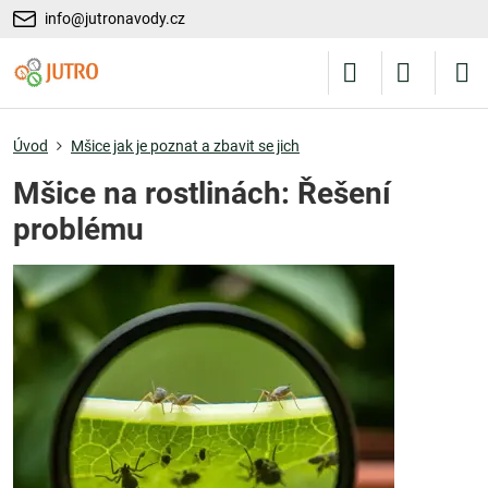
info@jutronavody.cz
Úvod
Mšice jak je poznat a zbavit se jich
Mšice na rostlinách: Řešení
problému