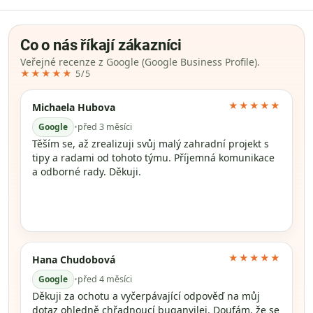
Co o nás říkají zákazníci
Veřejné recenze z Google (Google Business Profile).
★★★★★
5/5
★★★★★
Michaela Hubova
Google
•
před 3 měsíci
Těším se, až zrealizuji svůj malý zahradní projekt s
tipy a radami od tohoto týmu. Příjemná komunikace
a odborné rady. Děkuji.
★★★★★
Hana Chudobová
Google
•
před 4 měsíci
Děkuji za ochotu a vyčerpávající odpověď na můj
dotaz ohledně chřadnoucí buganvilei. Doufám, že se