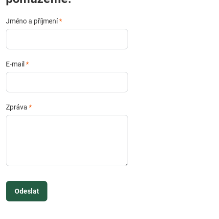
Jméno a příjmení
*
E-mail
*
Zpráva
*
Odeslat