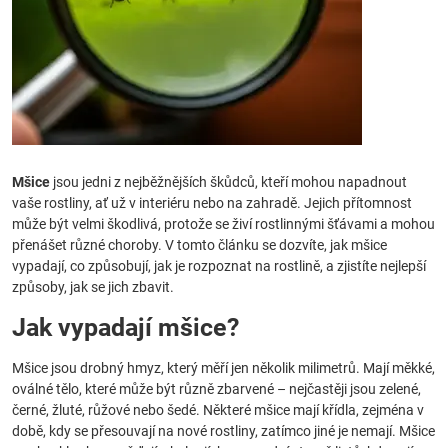
Mšice
jsou jedni z nejběžnějších škůdců, kteří mohou napadnout
vaše rostliny, ať už v interiéru nebo na zahradě. Jejich přítomnost
může být velmi škodlivá, protože se živí rostlinnými šťávami a mohou
přenášet různé choroby. V tomto článku se dozvíte, jak mšice
vypadají, co způsobují, jak je rozpoznat na rostlině, a zjistíte nejlepší
způsoby, jak se jich zbavit.
Jak vypadají mšice?
Mšice jsou drobný hmyz, který měří jen několik milimetrů. Mají měkké,
oválné tělo, které může být různě zbarvené – nejčastěji jsou zelené,
černé, žluté, růžové nebo šedé. Některé mšice mají křídla, zejména v
době, kdy se přesouvají na nové rostliny, zatímco jiné je nemají. Mšice