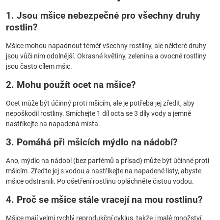
1. Jsou mšice nebezpečné pro všechny druhy
rostlin?
Mšice mohou napadnout téměř všechny rostliny, ale některé druhy
jsou vůči nim odolnější. Okrasné květiny, zelenina a ovocné rostliny
jsou často cílem mšic.
2. Mohu použít ocet na mšice?
Ocet může být účinný proti mšicím, ale je potřeba jej zředit, aby
nepoškodil rostliny. Smíchejte 1 díl octa se 3 díly vody a jemně
nastříkejte na napadená místa.
3. Pomáhá při mšicích mýdlo na nádobí?
Ano, mýdlo na nádobí (bez parfémů a přísad) může být účinné proti
mšicím. Zřeďte jej s vodou a nastříkejte na napadené listy, abyste
mšice odstranili. Po ošetření rostlinu opláchněte čistou vodou.
4. Proč se mšice stále vracejí na mou rostlinu?
Mšice mají velmi rychlý reprodukční cyklus, takže i malé množství,