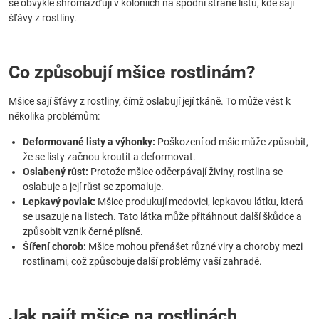
se obvykle shromažďují v koloniích na spodní straně listů, kde sají
šťávy z rostliny.
Co způsobují mšice rostlinám?
Mšice sají šťávy z rostliny, čímž oslabují její tkáně. To může vést k
několika problémům:
Deformované listy a výhonky:
Poškození od mšic může způsobit,
že se listy začnou kroutit a deformovat.
Oslabený růst:
Protože mšice odčerpávají živiny, rostlina se
oslabuje a její růst se zpomaluje.
Lepkavý povlak:
Mšice produkují medovici, lepkavou látku, která
se usazuje na listech. Tato látka může přitáhnout další škůdce a
způsobit vznik černé plísně.
Šíření chorob:
Mšice mohou přenášet různé viry a choroby mezi
rostlinami, což způsobuje další problémy vaší zahradě.
Jak najít mšice na rostlinách