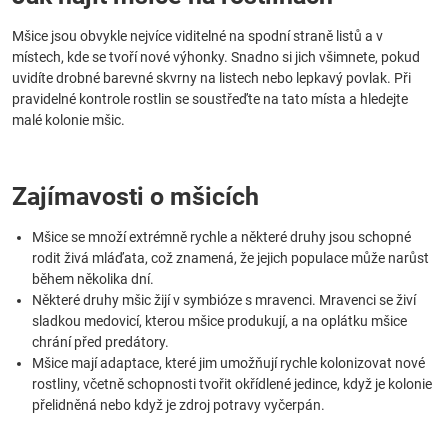
Mšice jsou obvykle nejvíce viditelné na spodní straně listů a v
místech, kde se tvoří nové výhonky. Snadno si jich všimnete, pokud
uvidíte drobné barevné skvrny na listech nebo lepkavý povlak. Při
pravidelné kontrole rostlin se soustřeďte na tato místa a hledejte
malé kolonie mšic.
Zajímavosti o mšicích
Mšice se množí extrémně rychle a některé druhy jsou schopné
rodit živá mláďata, což znamená, že jejich populace může narůst
během několika dní.
Některé druhy mšic žijí v symbióze s mravenci. Mravenci se živí
sladkou medovicí, kterou mšice produkují, a na oplátku mšice
chrání před predátory.
Mšice mají adaptace, které jim umožňují rychle kolonizovat nové
rostliny, včetně schopnosti tvořit okřídlené jedince, když je kolonie
přelidněná nebo když je zdroj potravy vyčerpán.