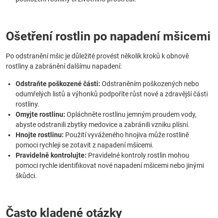
Ošetření rostlin po napadení mšicemi
Po odstranění mšic je důležité provést několik kroků k obnově
rostliny a zabránění dalšímu napadení:
Odstraňte poškozené části:
Odstraněním poškozených nebo
odumřelých listů a výhonků podpoříte růst nové a zdravější části
rostliny.
Omyjte rostlinu:
Opláchněte rostlinu jemným proudem vody,
abyste odstranili zbytky medovice a zabránili vzniku plísní.
Hnojte rostlinu:
Použití vyváženého hnojiva může rostlině
pomoci rychleji se zotavit z napadení mšicemi.
Pravidelně kontrolujte:
Pravidelné kontroly rostlin mohou
pomoci rychle identifikovat nové napadení mšicemi nebo jinými
škůdci.
Často kladené otázky