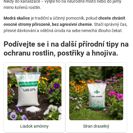
Nikdy do kanalizace – vylijte ho na neúrodné místo nebo do jámy
mimo kořenů rostlin.
Modrá skalice
je tradiční a účinný pomocník, pokud
chcete chránit
ovocné stromy přirozeně, bez agresivní chemie
. Stačí správný čas,
přesné dávkování a vděčná úroda na sebe nenechá dlouho čekat.
Podívejte se i na další přírodní tipy na
ochranu rostlin, postřiky a hnojiva.
Liadok amónny
Síran draselný