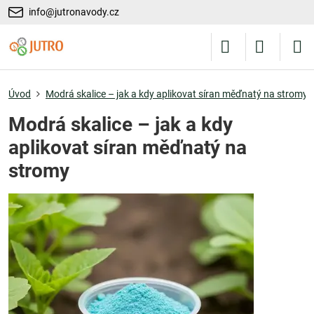
info@jutronavody.cz
Úvod
Modrá skalice – jak a kdy aplikovat síran měďnatý na stromy
Modrá skalice – jak a kdy
aplikovat síran měďnatý na
stromy