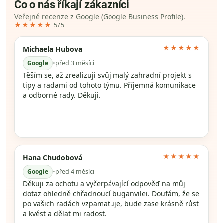
Co o nás říkají zákazníci
Veřejné recenze z Google (Google Business Profile).
★★★★★
5/5
★★★★★
Michaela Hubova
Google
•
před 3 měsíci
Těším se, až zrealizuji svůj malý zahradní projekt s
tipy a radami od tohoto týmu. Příjemná komunikace
a odborné rady. Děkuji.
★★★★★
Hana Chudobová
Google
•
před 4 měsíci
Děkuji za ochotu a vyčerpávající odpověď na můj
dotaz ohledně chřadnoucí buganvilei. Doufám, že se
po vašich radách vzpamatuje, bude zase krásně růst
a kvést a dělat mi radost.