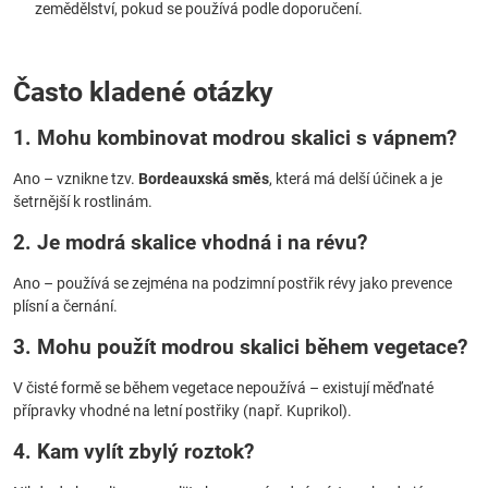
zemědělství, pokud se používá podle doporučení.
Často kladené otázky
1. Mohu kombinovat modrou skalici s vápnem?
Ano – vznikne tzv.
Bordeauxská směs
, která má delší účinek a je
šetrnější k rostlinám.
2. Je modrá skalice vhodná i na révu?
Ano – používá se zejména na podzimní postřik révy jako prevence
plísní a černání.
3. Mohu použít modrou skalici během vegetace?
V čisté formě se během vegetace nepoužívá – existují měďnaté
přípravky vhodné na letní postřiky (např. Kuprikol).
4. Kam vylít zbylý roztok?