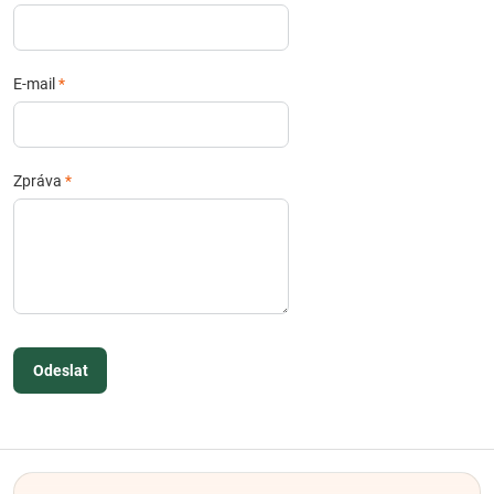
E-mail
*
Zpráva
*
Odeslat