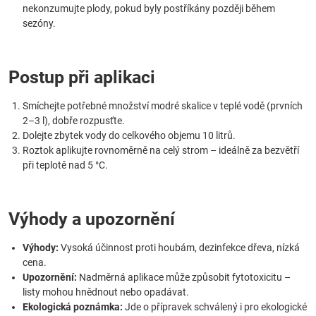
nekonzumujte plody, pokud byly postříkány později během
sezóny.
Postup při aplikaci
Smíchejte potřebné množství modré skalice v teplé vodě (prvních
2–3 l), dobře rozpusťte.
Dolejte zbytek vody do celkového objemu 10 litrů.
Roztok aplikujte rovnoměrně na celý strom – ideálně za bezvětří
při teplotě nad 5 °C.
Výhody a upozornění
Výhody:
Vysoká účinnost proti houbám, dezinfekce dřeva, nízká
cena.
Upozornění:
Nadměrná aplikace může způsobit fytotoxicitu –
listy mohou hnědnout nebo opadávat.
Ekologická poznámka:
Jde o přípravek schválený i pro ekologické