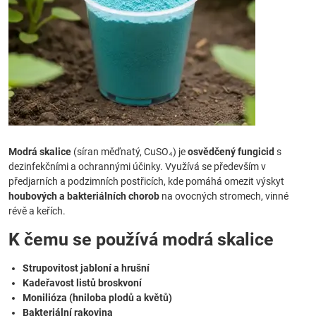
Modrá skalice
(síran měďnatý, CuSO₄) je
osvědčený fungicid
s
dezinfekčními a ochrannými účinky. Využívá se především v
předjarních a podzimních postřicích, kde pomáhá omezit výskyt
houbových a bakteriálních chorob
na ovocných stromech, vinné
révě a keřích.
K čemu se používá modrá skalice
Strupovitost jabloní a hrušní
Kadeřavost listů broskvoní
Monilióza (hniloba plodů a květů)
Bakteriální rakovina