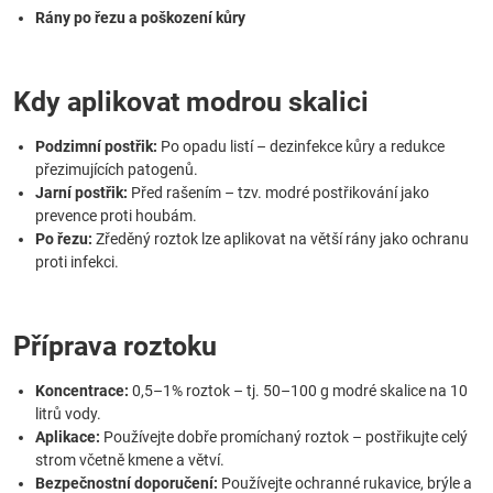
Rány po řezu a poškození kůry
Kdy aplikovat modrou skalici
Podzimní postřik:
Po opadu listí – dezinfekce kůry a redukce
přezimujících patogenů.
Jarní postřik:
Před rašením – tzv. modré postřikování jako
prevence proti houbám.
Po řezu:
Zředěný roztok lze aplikovat na větší rány jako ochranu
proti infekci.
Příprava roztoku
Koncentrace:
0,5–1% roztok – tj. 50–100 g modré skalice na 10
litrů vody.
Aplikace:
Používejte dobře promíchaný roztok – postřikujte celý
strom včetně kmene a větví.
Bezpečnostní doporučení:
Používejte ochranné rukavice, brýle a