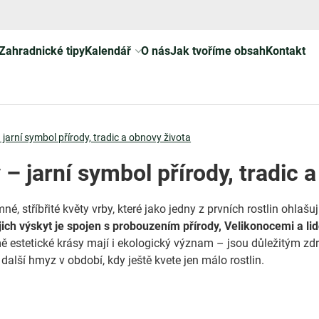
Zahradnické tipy
Kalendář
O nás
Jak tvoříme obsah
Kontakt
 jarní symbol přírody, tradic a obnovy života
 – jarní symbol přírody, tradic 
né, stříbřité květy vrby, které jako jedny z prvních rostlin ohlašuj
jich výskyt je spojen s probouzením přírody, Velikonocemi a li
ě estetické krásy mají i ekologický význam – jsou důležitým zd
 další hmyz v období, kdy ještě kvete jen málo rostlin.