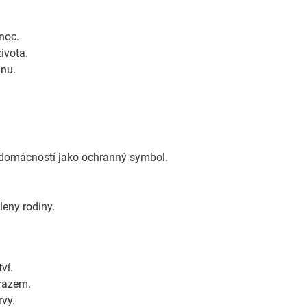
noc.
ivota.
inu.
o domácností jako ochranný symbol.
leny rodiny.
ví.
razem.
rvy.