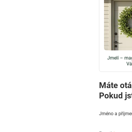
Jmelí – mag
Vá
Máte otá
Pokud js
Jméno a příjme