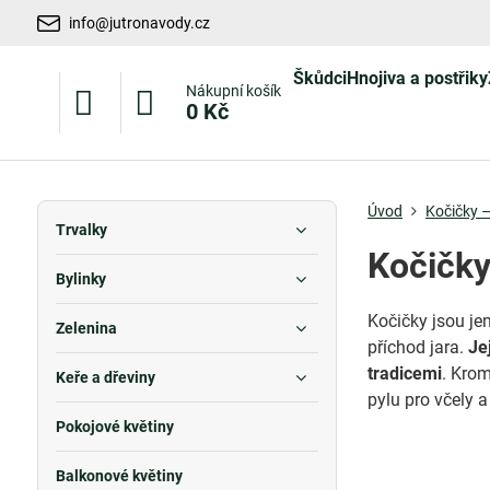
info@jutronavody.cz
Škůdci
Hnojiva a postřiky
Nákupní košík
0 Kč
Úvod
Kočičky –
Trvalky
Kočičky
Bylinky
Kočičky jsou jem
Zelenina
příchod jara.
Je
tradicemi
. Krom
Keře a dřeviny
pylu pro včely a
Pokojové květiny
Balkonové květiny