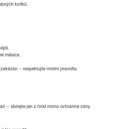
robných kvítků.
.
ější.
lé měsíce.
 zakázán – respektujte místní pravidla.
zán – sbírejte jen z míst mimo ochranné zóny.