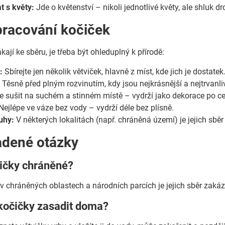
 s květy:
Jde o květenství – nikoli jednotlivé květy, ale shluk d
pracování kočiček
ákají ke sběru, je třeba být ohleduplný k přírodě:
:
Sbírejte jen několik větviček, hlavně z míst, kde jich je dostatek
:
Těsně před plným rozvinutím, kdy jsou nejkrásnější a nejtrvanliv
e sušit na suchém a stinném místě – vydrží jako dekorace po ce
Nejlépe ve váze bez vody – vydrží déle bez plísně.
uhy:
V některých lokalitách (např. chráněná území) je jejich sběr
adené otázky
čičky chráněné?
 v chráněných oblastech a národních parcích je jejich sběr zaká
 kočičky zasadit doma?