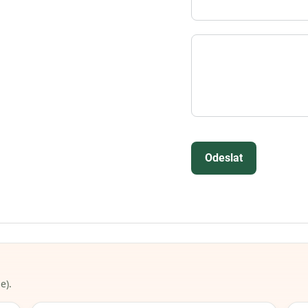
Odeslat
e).