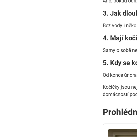
Ano, pokud odříz
3. Jak dlou
Bez vody i někol
4. Mají koč
Samy o sobě ne, 
5. Kdy se k
Od konce února 
Kočičky jsou nej
domácností pocit
Prohlédn