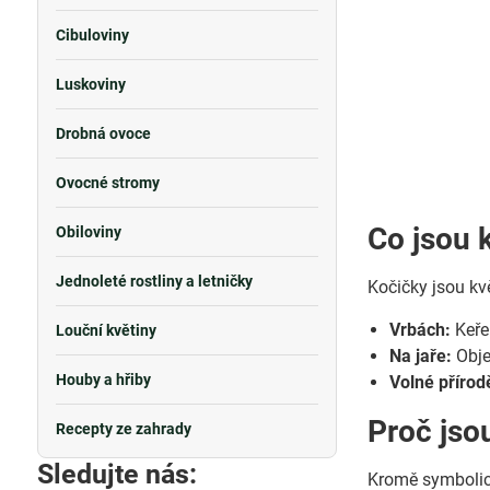
Cibuloviny
Luskoviny
Drobná ovoce
Ovocné stromy
Co jsou 
Obiloviny
Jednoleté rostliny a letničky
Kočičky jsou kv
Vrbách:
Keře
Louční květiny
Na jaře:
Objev
Houby a hřiby
Volné přírod
Proč jso
Recepty ze zahrady
Sledujte nás:
Kromě symbolick