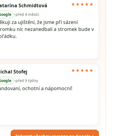
★★★★★
atarína Schmidtová
Google
•
před 4 měsíci
kuji za ujištění, že jsme při sázení
tromku nic nezanedbali a stromek bude v
ořádku.
★★★★★
ichal Stofej
Google
•
před 9 týdny
undovaní, ochotní a nápomocní!