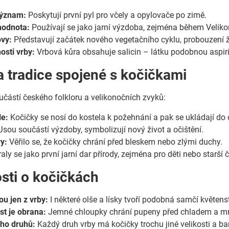
význam:
Poskytují první pyl pro včely a opylovače po zimě.
hodnota:
Používají se jako jarní výzdoba, zejména během Veliko
vy:
Představují začátek nového vegetačního cyklu, probouzení ž
osti vrby:
Vrbová kůra obsahuje salicin – látku podobnou aspir
 a tradice spojené s kočičkami
učástí českého folkloru a velikonočních zvyků:
le:
Kočičky se nosí do kostela k požehnání a pak se ukládají d
Jsou součástí výzdoby, symbolizují nový život a očištění.
y:
Věřilo se, že kočičky chrání před bleskem nebo zlými duchy.
aly se jako první jarní dar přírody, zejména pro děti nebo starší č
sti o kočičkách
ou jen z vrby:
I některé olše a lísky tvoří podobná samčí květenst
st je obrana:
Jemné chloupky chrání pupeny před chladem a m
oho druhů:
Každý druh vrby má kočičky trochu jiné velikosti a ba