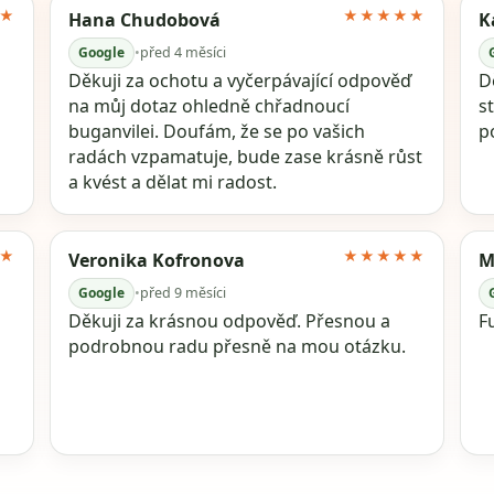
★
★★★★★
Hana Chudobová
K
Google
•
před 4 měsíci
Děkuji za ochotu a vyčerpávající odpověď
Dě
na můj dotaz ohledně chřadnoucí
s
buganvilei. Doufám, že se po vašich
p
radách vzpamatuje, bude zase krásně růst
a kvést a dělat mi radost.
★
★★★★★
Veronika Kofronova
M
Google
•
před 9 měsíci
Děkuji za krásnou odpověď. Přesnou a
F
podrobnou radu přesně na mou otázku.