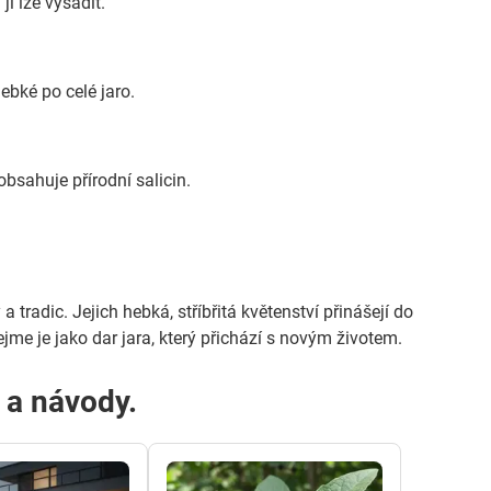
ji lze vysadit.
ebké po celé jaro.
obsahuje přírodní salicin.
 tradic. Jejich hebká, stříbřitá květenství přinášejí do
jme je jako dar jara, který přichází s novým životem.
y a návody.