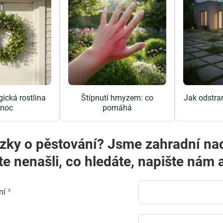
ická rostlina
Štípnutí hmyzem: co
Jak odstran
noc
pomáhá
zky o pěstování? Jsme zahradní na
te nenašli, co hledáte, napište ná
ní
*