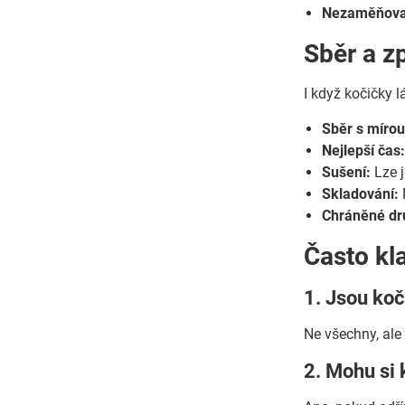
Nezaměňovat
Sběr a z
I když kočičky l
Sběr s mírou
Nejlepší čas
Sušení:
Lze j
Skladování:
Chráněné dr
Často kl
1. Jsou ko
Ne všechny, ale
2. Mohu si