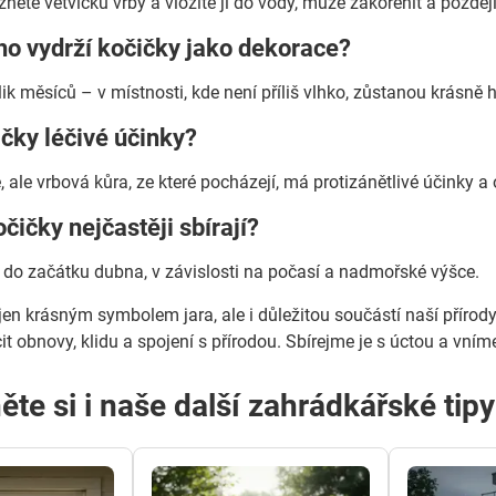
nete větvičku vrby a vložíte ji do vody, může zakořenit a později 
ho vydrží kočičky jako dekorace?
ik měsíců – v místnosti, kde není příliš vlhko, zůstanou krásně h
ičky léčivé účinky?
ale vrbová kůra, ze které pocházejí, má protizánětlivé účinky a 
očičky nejčastěji sbírají?
do začátku dubna, v závislosti na počasí a nadmořské výšce.
en krásným symbolem jara, ale i důležitou součástí naší přírody a
 obnovy, klidu a spojení s přírodou. Sbírejme je s úctou a vníme
ěte si i naše další zahrádkářské tip