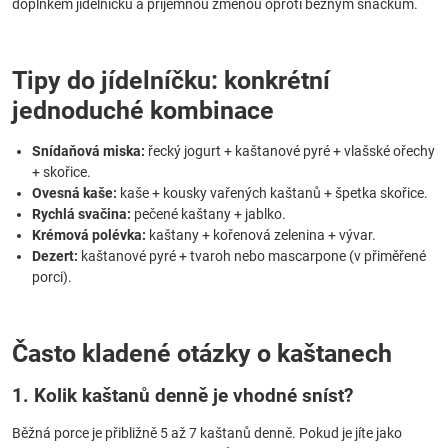
doplňkem jídelníčku a příjemnou změnou oproti běžným snackům.
Tipy do jídelníčku: konkrétní
jednoduché kombinace
Snídaňová miska:
řecký jogurt + kaštanové pyré + vlašské ořechy
+ skořice.
Ovesná kaše:
kaše + kousky vařených kaštanů + špetka skořice.
Rychlá svačina:
pečené kaštany + jablko.
Krémová polévka:
kaštany + kořenová zelenina + vývar.
Dezert:
kaštanové pyré + tvaroh nebo mascarpone (v přiměřené
porci).
Často kladené otázky o kaštanech
1. Kolik kaštanů denně je vhodné sníst?
Běžná porce je přibližně 5 až 7 kaštanů denně. Pokud je jíte jako