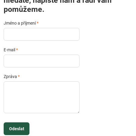
hledáte, napište nám a rádi vám
pomůžeme.
Jméno a příjmení
*
E-mail
*
Zpráva
*
Odeslat