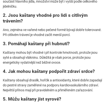
součást hlavního jídla, množství může být i vyšší podle celkového
jídelníčku.
2. Jsou kaštany vhodné pro lidi s citlivým
trávením?
Ano, zejména ve vařené nebo pečené formě bývají dobře tolerované.
Při citlivém trávení je vhodné začít menší porcí.
3. Pomáhají kaštany při hubnutí?
Kaštany mohou být vhodné i při kontrole hmotnosti, protože jsou
syté a obsahují vlákninu. Důležitá je však porce, protože jsou
energeticky vydatnější než běžné ovoce.
4. Jak mohou kaštany podpořit zdraví srdce?
Kaštany obsahují draslík, hořčík a antioxidanty, které dobře zapadají
do pestré stravy zaměřené na podporu kardiovaskulárního zdraví.
Největší přínos mají při pravidelném a přiměřeném zařazování.
5. Můžu kaštany jíst syrové?