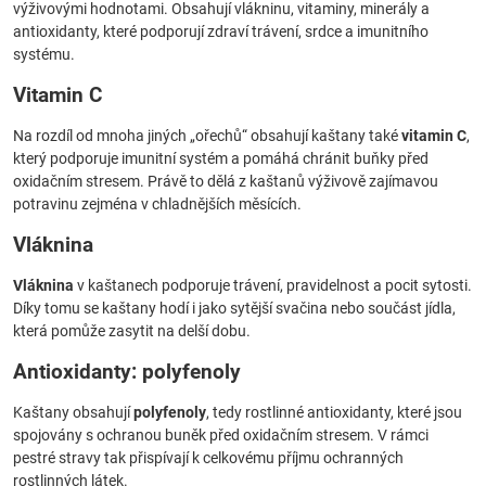
výživovými hodnotami. Obsahují vlákninu, vitaminy, minerály a
antioxidanty, které podporují zdraví trávení, srdce a imunitního
systému.
Vitamin C
Na rozdíl od mnoha jiných „ořechů“ obsahují kaštany také
vitamin C
,
který podporuje imunitní systém a pomáhá chránit buňky před
oxidačním stresem. Právě to dělá z kaštanů výživově zajímavou
potravinu zejména v chladnějších měsících.
Vláknina
Vláknina
v kaštanech podporuje trávení, pravidelnost a pocit sytosti.
Díky tomu se kaštany hodí i jako sytější svačina nebo součást jídla,
která pomůže zasytit na delší dobu.
Antioxidanty: polyfenoly
Kaštany obsahují
polyfenoly
, tedy rostlinné antioxidanty, které jsou
spojovány s ochranou buněk před oxidačním stresem. V rámci
pestré stravy tak přispívají k celkovému příjmu ochranných
rostlinných látek.