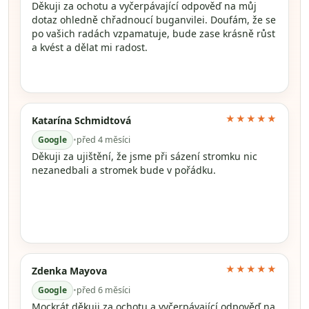
Děkuji za ochotu a vyčerpávající odpověď na můj
dotaz ohledně chřadnoucí buganvilei. Doufám, že se
po vašich radách vzpamatuje, bude zase krásně růst
a kvést a dělat mi radost.
★★★★★
Katarína Schmidtová
Google
•
před 4 měsíci
Děkuji za ujištění, že jsme při sázení stromku nic
nezanedbali a stromek bude v pořádku.
★★★★★
Zdenka Mayova
Google
•
před 6 měsíci
Mockrát děkuji za ochotu a vyčerpávající odpověď na