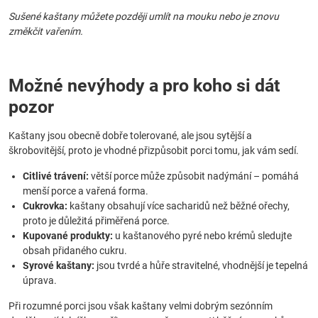
Sušené kaštany můžete později umlít na mouku nebo je znovu
změkčit vařením.
Možné nevýhody a pro koho si dát
pozor
Kaštany jsou obecně dobře tolerované, ale jsou sytější a
škrobovitější, proto je vhodné přizpůsobit porci tomu, jak vám sedí.
Citlivé trávení:
větší porce může způsobit nadýmání – pomáhá
menší porce a vařená forma.
Cukrovka:
kaštany obsahují více sacharidů než běžné ořechy,
proto je důležitá přiměřená porce.
Kupované produkty:
u kaštanového pyré nebo krémů sledujte
obsah přidaného cukru.
Syrové kaštany:
jsou tvrdé a hůře stravitelné, vhodnější je tepelná
úprava.
Při rozumné porci jsou však kaštany velmi dobrým sezónním