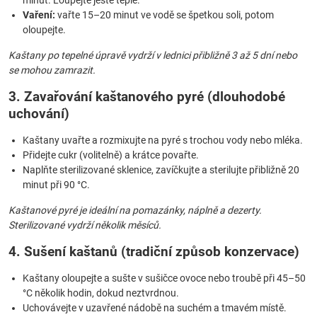
minut. Loupejte ještě teplé.
Vaření:
vařte 15–20 minut ve vodě se špetkou soli, potom
oloupejte.
Kaštany po tepelné úpravě vydrží v lednici přibližně 3 až 5 dní nebo
se mohou zamrazit.
3. Zavařování kaštanového pyré (dlouhodobé
uchování)
Kaštany uvařte a rozmixujte na pyré s trochou vody nebo mléka.
Přidejte cukr (volitelně) a krátce povařte.
Naplňte sterilizované sklenice, zavíčkujte a sterilujte přibližně 20
minut při 90 °C.
Kaštanové pyré je ideální na pomazánky, náplně a dezerty.
Sterilizované vydrží několik měsíců.
4. Sušení kaštanů (tradiční způsob konzervace)
Kaštany oloupejte a sušte v sušičce ovoce nebo troubě při 45–50
°C několik hodin, dokud neztvrdnou.
Uchovávejte v uzavřené nádobě na suchém a tmavém místě.