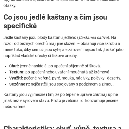
otázky.
Co jsou jedlé kaštany a čím jsou
specifické
Jedlé kaštany jsou plody kaštanu jedlého (
Castanea sativa
). Na
rozdíl od běžných ořechů mají jiné složení – obsahují více škrobu a
méně tuku, díky čemuž jsou syté, ale zároveň nejsou tak „těžké“ jako
například vlašské ořechy či lískové ořechy.
Chuť:
jemně nasládlá, po upečení příjemně oříšková.
Textura:
po upečení nebo uvaření moučnatá až krémová.
Využití:
pečené, vařené, pyré, mouka, nádivky, polévky i dezerty.
Sezónnost:
nejčastěji jsou spojovány s podzimem a zimou.
Kaštany jsou výjimečné i tím, že po tepelné úpravě chutnají úplně
jinak než v syrovém stavu. Proto je většina lidí konzumuje pečené
nebo vařené.
Charakteristika: chuť, vůně, textura a