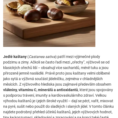
Jedlé kaštany
(
Castanea sativa
) patří mezi výjimečné plody
podzimu a zimy. Ačkoli se často řadí mezi „ořechy“, výživově se od
klasických ořechů liší – obsahují více sacharidů, méně tuku a jsou
přirozeně jemně nasládlé. Právě proto jsou kaštany velmi oblíbené
jako sytá a výživná součást jídelníčku, zejména v chladnějších
měsících. Z výživového hlediska jsou zajímavé především obsahem
vlákniny, vitaminu C, minerálů a antioxidantů
, které jsou spojovány
s podporou trávení, imunity a kardiovaskulárního zdraví. Velkou
výhodou kaštanů je i jejich široké využití – dají se péct, vařit, mixovat
na pyré, sušit nebo použít do sladkých i slaných jídel. V tomto článku
najdete podrobný přehled účinků kaštanů, jejich výživových hodnot,
tipy ke konzumaci, skladování a zpracování a na konci také časté