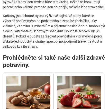
Syrové kaštany jsou tvrdé a hůře stravitelné. Běžně se konzumují
pečené nebo vařené, protože jsou chutnější, měkčí a lépe stravitelné.
Kaštany jsou chutné, syté a výživově zajímavé plody, které se
výborně hodí zejména do podzimního a zimního jídelníčku. Díky
vláknině, vitaminu C, minerálům a příjemné nasládlé chuti mohou být
skvělou alternativou k běžným snackům i součástí teplých jídel či
dezertů. Pokud je budete zařazovat pravidelně a v přiměřené porci,
získáte jednoduchý a chutný způsob, jak podpořit trávení, sytost a
celkovou kvalitu stravy.
Prohlédněte si také naše další zdravé
potraviny.