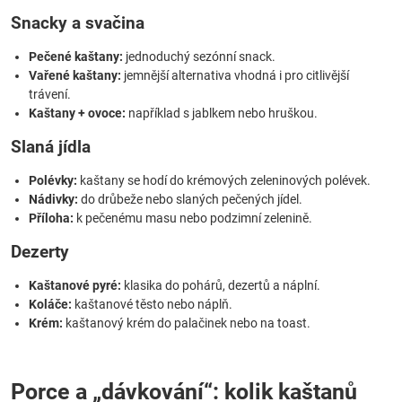
Snacky a svačina
Pečené kaštany:
jednoduchý sezónní snack.
Vařené kaštany:
jemnější alternativa vhodná i pro citlivější
trávení.
Kaštany + ovoce:
například s jablkem nebo hruškou.
Slaná jídla
Polévky:
kaštany se hodí do krémových zeleninových polévek.
Nádivky:
do drůbeže nebo slaných pečených jídel.
Příloha:
k pečenému masu nebo podzimní zelenině.
Dezerty
Kaštanové pyré:
klasika do pohárů, dezertů a náplní.
Koláče:
kaštanové těsto nebo náplň.
Krém:
kaštanový krém do palačinek nebo na toast.
Porce a „dávkování“: kolik kaštanů