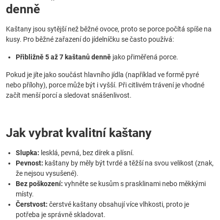
denně
Kaštany jsou sytější než běžné ovoce, proto se porce počítá spíše na
kusy. Pro běžné zařazení do jídelníčku se často používá:
Přibližně 5 až 7 kaštanů denně
jako přiměřená porce.
Pokud je jíte jako součást hlavního jídla (například ve formě pyré
nebo přílohy), porce může být i vyšší. Při citlivém trávení je vhodné
začít menší porcí a sledovat snášenlivost.
Jak vybrat kvalitní kaštany
Slupka:
lesklá, pevná, bez dírek a plísní.
Pevnost:
kaštany by měly být tvrdé a těžší na svou velikost (znak,
že nejsou vysušené).
Bez poškození:
vyhněte se kusům s prasklinami nebo měkkými
místy.
Čerstvost:
čerstvé kaštany obsahují více vlhkosti, proto je
potřeba je správně skladovat.