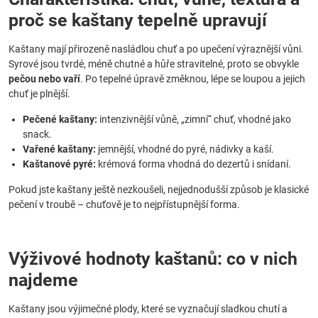
proč se kaštany tepelně upravují
Kaštany mají přirozeně nasládlou chuť a po upečení výraznější vůni.
Syrové jsou tvrdé, méně chutné a hůře stravitelné, proto se obvykle
pečou nebo vaří
. Po tepelné úpravě změknou, lépe se loupou a jejich
chuť je plnější.
Pečené kaštany:
intenzivnější vůně, „zimní“ chuť, vhodné jako
snack.
Vařené kaštany:
jemnější, vhodné do pyré, nádivky a kaší.
Kaštanové pyré:
krémová forma vhodná do dezertů i snídaní.
Pokud jste kaštany ještě nezkoušeli, nejjednodušší způsob je klasické
pečení v troubě – chuťově je to nejpřístupnější forma.
Výživové hodnoty kaštanů: co v nich
najdeme
Kaštany jsou výjimečné plody, které se vyznačují sladkou chutí a