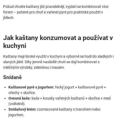
Pokud chcete kaštany jíst pravidelněji, vyplatí se kombinovat více
forem – pečené pro chuť a vařené/pyré pro praktické použití v
jídlech.
Jak kaštany konzumovat a používat v
kuchyni
Kaštany mají široké využití v kuchyni a výborně se hodí do sladkých i
slaných jídel. Díky jemně nasládlé chuti se dají kombinovat s
mléčnými výrobky, zeleninou i masem.
Snídaně
Kaštanové pyré s jogurtem:
řecký jogurt + kaštanové pyré +
ořechy + skořice.
Ovesná kaše:
kaše + kousky vařených kaštanů + skořice + med
(volitelně).
Snídaňový krém:
rozmixované kaštany s tvarohem nebo
jogurtem.