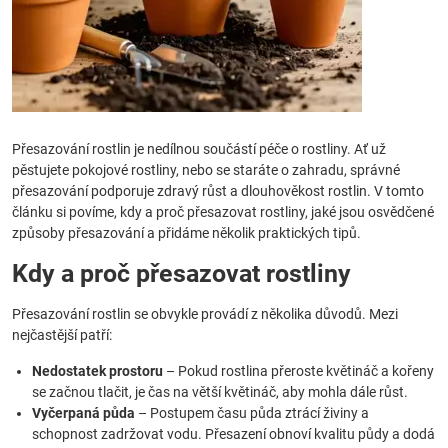
Přesazování rostlin je nedílnou součástí péče o rostliny. Ať už
pěstujete pokojové rostliny, nebo se staráte o zahradu, správné
přesazování podporuje zdravý růst a dlouhověkost rostlin. V tomto
článku si povíme, kdy a proč přesazovat rostliny, jaké jsou osvědčené
způsoby přesazování a přidáme několik praktických tipů.
Kdy a proč přesazovat rostliny
Přesazování rostlin se obvykle provádí z několika důvodů. Mezi
nejčastější patří:
Nedostatek prostoru
– Pokud rostlina přeroste květináč a kořeny
se začnou tlačit, je čas na větší květináč, aby mohla dále růst.
Vyčerpaná půda
– Postupem času půda ztrácí živiny a
schopnost zadržovat vodu. Přesazení obnoví kvalitu půdy a dodá