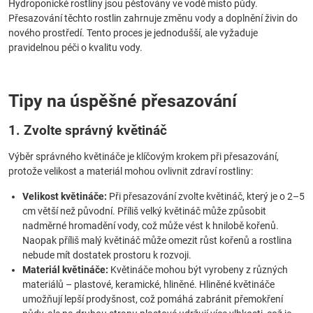
Hydroponické rostliny jsou pěstovány ve vodě místo půdy.
Přesazování těchto rostlin zahrnuje změnu vody a doplnění živin do
nového prostředí. Tento proces je jednodušší, ale vyžaduje
pravidelnou péči o kvalitu vody.
Tipy na úspěšné přesazování
1. Zvolte správný květináč
Výběr správného květináče je klíčovým krokem při přesazování,
protože velikost a materiál mohou ovlivnit zdraví rostliny:
Velikost květináče:
Při přesazování zvolte květináč, který je o 2–5
cm větší než původní. Příliš velký květináč může způsobit
nadměrné hromadění vody, což může vést k hnilobě kořenů.
Naopak příliš malý květináč může omezit růst kořenů a rostlina
nebude mít dostatek prostoru k rozvoji.
Materiál květináče:
Květináče mohou být vyrobeny z různých
materiálů – plastové, keramické, hliněné. Hliněné květináče
umožňují lepší prodyšnost, což pomáhá zabránit přemokření