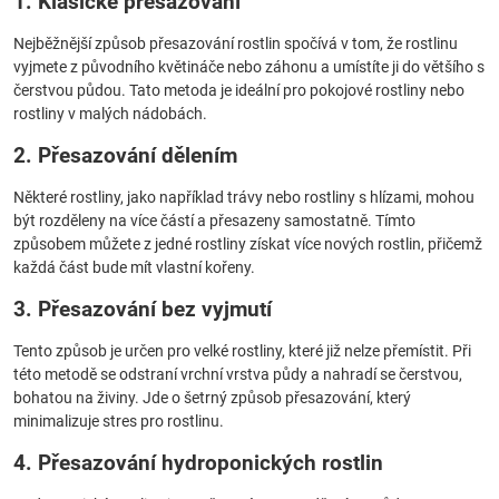
1. Klasické přesazování
Nejběžnější způsob přesazování rostlin spočívá v tom, že rostlinu
vyjmete z původního květináče nebo záhonu a umístíte ji do většího s
čerstvou půdou. Tato metoda je ideální pro pokojové rostliny nebo
rostliny v malých nádobách.
2. Přesazování dělením
Některé rostliny, jako například trávy nebo rostliny s hlízami, mohou
být rozděleny na více částí a přesazeny samostatně. Tímto
způsobem můžete z jedné rostliny získat více nových rostlin, přičemž
každá část bude mít vlastní kořeny.
3. Přesazování bez vyjmutí
Tento způsob je určen pro velké rostliny, které již nelze přemístit. Při
této metodě se odstraní vrchní vrstva půdy a nahradí se čerstvou,
bohatou na živiny. Jde o šetrný způsob přesazování, který
minimalizuje stres pro rostlinu.
4. Přesazování hydroponických rostlin