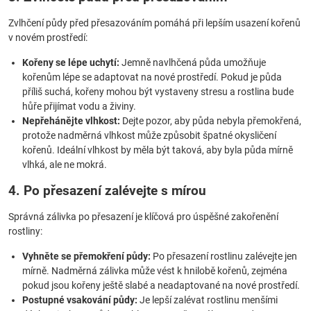
Zvlhčení půdy před přesazováním pomáhá při lepším usazení kořenů
v novém prostředí:
Kořeny se lépe uchytí:
Jemně navlhčená půda umožňuje
kořenům lépe se adaptovat na nové prostředí. Pokud je půda
příliš suchá, kořeny mohou být vystaveny stresu a rostlina bude
hůře přijímat vodu a živiny.
Nepřehánějte vlhkost:
Dejte pozor, aby půda nebyla přemokřená,
protože nadměrná vlhkost může způsobit špatné okysličení
kořenů. Ideální vlhkost by měla být taková, aby byla půda mírně
vlhká, ale ne mokrá.
4. Po přesazení zalévejte s mírou
Správná zálivka po přesazení je klíčová pro úspěšné zakořenění
rostliny:
Vyhněte se přemokření půdy:
Po přesazení rostlinu zalévejte jen
mírně. Nadměrná zálivka může vést k hnilobě kořenů, zejména
pokud jsou kořeny ještě slabé a neadaptované na nové prostředí.
Postupné vsakování půdy:
Je lepší zalévat rostlinu menšími