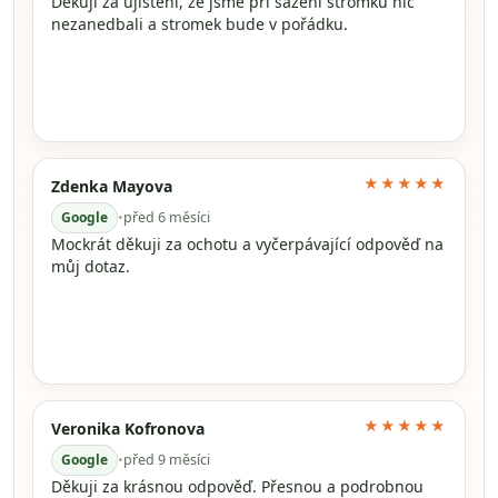
Děkuji za ujištění, že jsme při sázení stromku nic
nezanedbali a stromek bude v pořádku.
★★★★★
Zdenka Mayova
Google
•
před 6 měsíci
Mockrát děkuji za ochotu a vyčerpávající odpověď na
můj dotaz.
★★★★★
Veronika Kofronova
Google
•
před 9 měsíci
Děkuji za krásnou odpověď. Přesnou a podrobnou