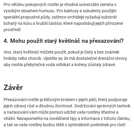
Pro většinu pokojových rostlin je vhodná univerzální zemina s
vysokým obsahem humusu. Pro kaktusy a sukulenty použijte
speciální propustné půdy, zatímco orchideje vyžadují substrát
bohatý na kůru a hrubší částice, které napodobují jejich přirozené
prostředí.
4. Mohu použít starý květináč na přesazování?
Ano, starý květináč můžete použít, pokud je čistý a bez známek
hniloby nebo chorob. Ujistěte se, že má dostatečné drenážní otvory,
aby mohla přebytečná voda odtékat a kořeny zůstaly zdravé.
Závěr
Přesazování rostlin je klíčovým krokem v jejich péči, který podporuje
jejich zdravý růst a dlouhou životnost. Dodržování správných technik
a načasování vám může pomoci udržet vaše rostliny šťastné a
vitální. Nezapomeňte na osvědčené tipy a informace z tohoto článku,
a tak se vaše rostliny budou těšit z optimálních podmínek pro růst!