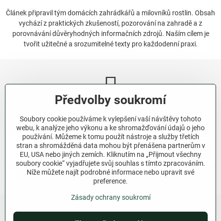
Článek připravil tým domácích zahrádkářů a milovníků rostlin. Obsah
vychází z praktických zkušeností, pozorování na zahradě a z
porovnávání důvěryhodných informačních zdrojů. Naším cílem je
tvořit užitečné a srozumitelné texty pro každodenní praxi.
Předvolby soukromí
Newsletter
Soubory cookie používáme k vylepšení vaší návštěvy tohoto
Odebírat naše novinky:
webu, k analýze jeho výkonu a ke shromažďování údajů o jeho
používání. Můžeme k tomu použít nástroje a služby třetích
stran a shromážděná data mohou být přenášena partnerům v
Odebírat
EU, USA nebo jiných zemích. Kliknutím na „Přijmout všechny
soubory cookie“ vyjadřujete svůj souhlas s tímto zpracováním.
Níže můžete najít podrobné informace nebo upravit své
Chci se přihlásit k odběru novinek e-mailem.
preference.
Zásady ochrany soukromí