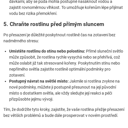
dávkami, aby se půda mohla postupně nasáknout vodou a
zajistit rovnoměrnou vlhkost. To umožňuje kořenům lépe přijímat
vodu bez rizika přemokření.
5. Chraňte rostlinu před přímým sluncem
Po přesazení je důležité poskytnout rostlině čas na zotavení bez
nadměrného stresu:
Umístěte rostlinu do stínu nebo polostínu:
Přímé sluneční světlo
může způsobit, že rostlina rychle vysychá nebo se přehřívá, což
může oslabit již tak stresované kořeny. Poskytnutím stínu nebo
nepřímého světla zajistíte rostlině optimální podmínky pro
zotavení.
Postupný návrat na světlé místo:
Jakmile si rostlina zvykne na
nové podmínky, můžete ji postupně přesunout na její původní
místo s dostatkem světla, ale vždy sledujte její reakci a péči
přizpůsobte jejímu vývoji.
Tím, že dodržíte tyto kroky, zajistíte, že vaše rostlina přežije přesazení
bez větších problémů a bude dále prosperovat v novém prostředí.