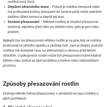
rostlině nový život.
Zlepšení zdravotního stavu
– Pokud je rostlina nemocná nebo
má poškozené kořeny, přesazení do čerstvé půdy může zabránit
dalšímu šíření nemoci a zlepšit její stav.
Sezónní přesazování
– Některé rostliny je vhodné přesazovat
sezónně, zejména před nebo po období růstu, jako je jaro nebo
podzim.
Nejlepší čas na přesazování většiny rostlin je na jaře, kdy se rostliny
probouzejí ze zimního spánku a začínají růst. Jaro je ideální, protože
rostlina má dostatek času na aklimatizaci a obnovu před letním
obdobím. U pokojových rostlin může být přesazování nutné kdykoli
během roku, pokud se zjistí problémy s kořeny nebo nedostatkem
prostoru.
Způsoby přesazování rostlin
Existuje několik metod přesazování, v závislosti na typu rostliny a
jejích potřebách: