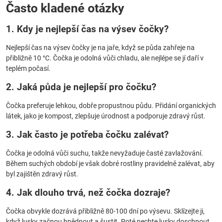
Často kladené otázky
1. Kdy je nejlepší čas na výsev čočky?
Nejlepší čas na výsev čočky je na jaře, když se půda zahřeje na
přibližně 10 °C. Čočka je odolná vůči chladu, ale nejlépe se jí daří v
teplém počasí.
2. Jaká půda je nejlepší pro čočku?
Čočka preferuje lehkou, dobře propustnou půdu. Přidání organických
látek, jako je kompost, zlepšuje úrodnost a podporuje zdravý růst.
3. Jak často je potřeba čočku zalévat?
Čočka je odolná vůči suchu, takže nevyžaduje časté zavlažování.
Během suchých období je však dobré rostliny pravidelně zalévat, aby
byl zajištěn zdravý růst.
4. Jak dlouho trvá, než čočka dozraje?
Čočka obvykle dozrává přibližně 80-100 dní po výsevu. Sklízejte ji,
když lusky začnou hnědnout a šustit. Poté nechte lusky doschnout