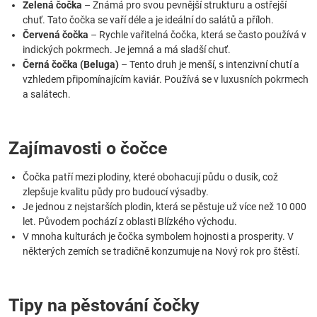
Zelená čočka
– Známá pro svou pevnější strukturu a ostřejší
chuť. Tato čočka se vaří déle a je ideální do salátů a příloh.
Červená čočka
– Rychle vařitelná čočka, která se často používá v
indických pokrmech. Je jemná a má sladší chuť.
Černá čočka (Beluga)
– Tento druh je menší, s intenzivní chutí a
vzhledem připomínajícím kaviár. Používá se v luxusních pokrmech
a salátech.
Zajímavosti o čočce
Čočka patří mezi plodiny, které obohacují půdu o dusík, což
zlepšuje kvalitu půdy pro budoucí výsadby.
Je jednou z nejstarších plodin, která se pěstuje už více než 10 000
let. Původem pochází z oblasti Blízkého východu.
V mnoha kulturách je čočka symbolem hojnosti a prosperity. V
některých zemích se tradičně konzumuje na Nový rok pro štěstí.
Tipy na pěstování čočky