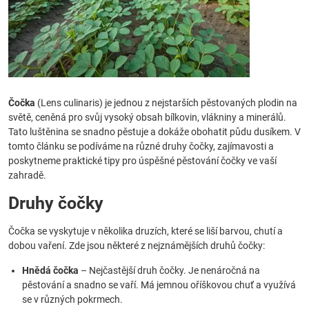
Čočka
(Lens culinaris) je jednou z nejstarších pěstovaných plodin na
světě, ceněná pro svůj vysoký obsah bílkovin, vlákniny a minerálů.
Tato luštěnina se snadno pěstuje a dokáže obohatit půdu dusíkem. V
tomto článku se podíváme na různé druhy čočky, zajímavosti a
poskytneme praktické tipy pro úspěšné pěstování čočky ve vaší
zahradě.
Druhy čočky
Čočka se vyskytuje v několika druzích, které se liší barvou, chutí a
dobou vaření. Zde jsou některé z nejznámějších druhů čočky:
Hnědá čočka
– Nejčastější druh čočky. Je nenáročná na
pěstování a snadno se vaří. Má jemnou oříškovou chuť a využívá
se v různých pokrmech.