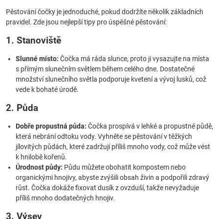
Pěstování čočky je jednoduché, pokud dodržíte několik základních
pravidel. Zde jsou nejlepší tipy pro úspěšné pěstování:
1. Stanoviště
Slunné místo:
Čočka má ráda slunce, proto ji vysazujte na místa
s přímým slunečním světlem během celého dne. Dostatečné
množství slunečního světla podporuje kvetení a vývoj lusků, což
vede k bohaté úrodě.
2. Půda
Dobře propustná půda:
Čočka prospívá v lehké a propustné půdě,
která nebrání odtoku vody. Vyhněte se pěstování v těžkých
jílovitých půdách, které zadržují příliš mnoho vody, což může vést
k hnilobě kořenů.
Úrodnost půdy:
Půdu můžete obohatit kompostem nebo
organickými hnojivy, abyste zvýšili obsah živin a podpořili zdravý
růst. Čočka dokáže fixovat dusík z ovzduší, takže nevyžaduje
příliš mnoho dodatečných hnojiv.
3. Výsev