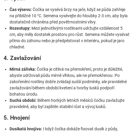
Čas výsevu:
Čočka se vysévá brzy na jaře, když se půda zahřeje
na přibližně 10 °C. Semena vysévejte do hloubky 2-3 cm, aby byla
dostatečně chráněna před povětrnostními vlivy.
Rozestupy:
Mezi jednotlivými rostlinami udržujte vzdálenost 5
cm, aby měly dostatek prostoru pro růst. Semena můžete vysévat
přímo do záhonu nebo je předpěstovat v interiéru, pokud je jaro
chladné.
4. Zavlažování
Mírná zálivka:
Čočka je citlivá na přemokření, proto je důležité,
abyste udržovali půdu mírně vlhkou, ale ne přemokřenou. Po
zakořenění rostliny dobře zvládají sušší podmínky, ale pravidelné
zavlažování během období kvetení a tvorby lusků podpoří
bohatou úrodu.
Suchá období:
Během horkých letních měsíců čočku zavlažujte
pravidelně, aby byl zajištěn stabilní růst a vývoj lusků.
5. Hnojení
Dusíkatá hnojiva:
I když čočka dokáže fixovat dusík z půdy,