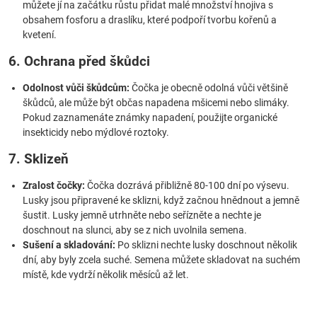
můžete jí na začátku růstu přidat malé množství hnojiva s
obsahem fosforu a draslíku, které podpoří tvorbu kořenů a
kvetení.
6. Ochrana před škůdci
Odolnost vůči škůdcům:
Čočka je obecně odolná vůči většině
škůdců, ale může být občas napadena mšicemi nebo slimáky.
Pokud zaznamenáte známky napadení, použijte organické
insekticidy nebo mýdlové roztoky.
7. Sklizeň
Zralost čočky:
Čočka dozrává přibližně 80-100 dní po výsevu.
Lusky jsou připravené ke sklizni, když začnou hnědnout a jemně
šustit. Lusky jemně utrhněte nebo seřízněte a nechte je
doschnout na slunci, aby se z nich uvolnila semena.
Sušení a skladování:
Po sklizni nechte lusky doschnout několik
dní, aby byly zcela suché. Semena můžete skladovat na suchém
místě, kde vydrží několik měsíců až let.