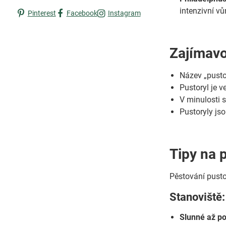
intenzivní vů
Pinterest
Facebook
Instagram
Zajímavo
Název „pustor
Pustoryl je 
V minulosti s
Pustoryly jso
Tipy na 
Pěstování pusto
Stanoviště:
Slunné až po