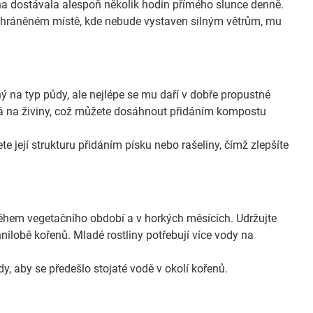
lina dostávala alespoň několik hodin přímého slunce denně.
 chráněném místě, kde nebude vystaven silným větrům, mu
ný na typ půdy, ale nejlépe se mu daří v dobře propustné
á na živiny, což můžete dosáhnout přidáním kompostu
 její strukturu přidáním písku nebo rašeliny, čímž zlepšíte
ěhem vegetačního období a v horkých měsících. Udržujte
nilobě kořenů. Mladé rostliny potřebují více vody na
, aby se předešlo stojaté vodě v okolí kořenů.