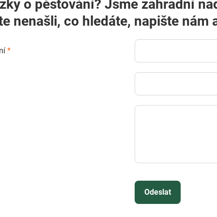
zky o pěstování? Jsme zahradní na
te nenašli, co hledáte, napište ná
ní
*
Odeslat