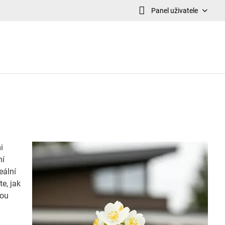
Panel uživatele
i
ní
eální
te, jak
nou