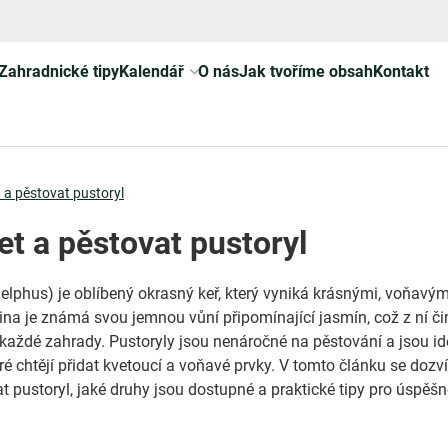
Zahradnické tipy
Kalendář
O nás
Jak tvoříme obsah
Kontakt
 a pěstovat pustoryl
et a pěstovat pustoryl
elphus) je oblíbený okrasný keř, který vyniká krásnými, voňavým
lina je známá svou jemnou vůní připomínající jasmín, což z ní či
 každé zahrady. Pustoryly jsou nenáročné na pěstování a jsou id
ré chtějí přidat kvetoucí a voňavé prvky. V tomto článku se dozví
t pustoryl, jaké druhy jsou dostupné a praktické tipy pro úspěš