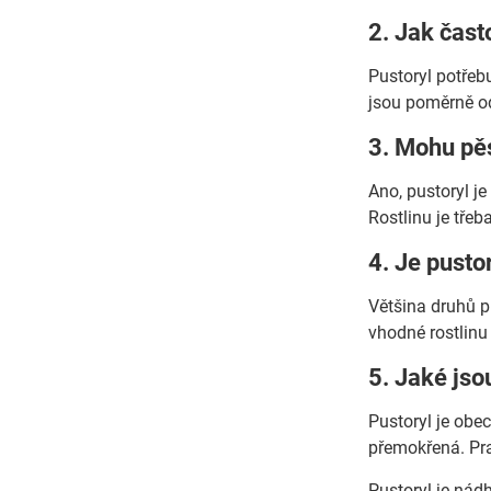
2. Jak čast
Pustoryl potřebu
jsou poměrně od
3. Mohu pěs
Ano, pustoryl j
Rostlinu je třeb
4. Je pusto
Většina druhů p
vhodné rostlinu
5. Jaké jso
Pustoryl je ob
přemokřená. Pra
Pustoryl je nádh