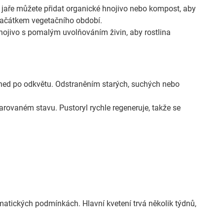
a jaře můžete přidat organické hnojivo nebo kompost, aby
d začátkem vegetačního období.
nojivo s pomalým uvolňováním živin, aby rostlina
t hned po odkvětu. Odstraněním starých, suchých nebo
rovaném stavu. Pustoryl rychle regeneruje, takže se
imatických podmínkách. Hlavní kvetení trvá několik týdnů,