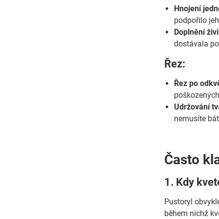
Hnojení jedn
podpořilo jeh
Doplnění živi
dostávala po
Řez:
Řez po odkv
poškozených v
Udržování tv
nemusíte bát 
Často kl
1. Kdy kvet
Pustoryl obvykle
během nichž kvě