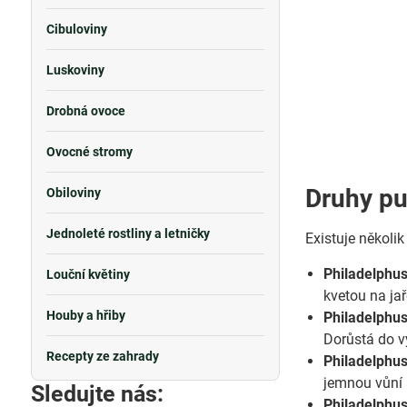
Cibuloviny
Luskoviny
Drobná ovoce
Ovocné stromy
Druhy pu
Obiloviny
Jednoleté rostliny a letničky
Existuje několik
Philadelphus
Louční květiny
kvetou na jař
Houby a hřiby
Philadelphus 
Dorůstá do v
Recepty ze zahrady
Philadelphus
jemnou vůní 
Sledujte nás:
Philadelphus 