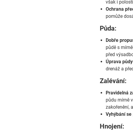
však i polost
Ochrana pře
pomůže dosáh
Půda:
Dobře propus
půdě s mírně
před výsadb
Úprava půdy
drenáž a pře
Zalévání:
Pravidelná z
půdu mírně vl
zakořenění, a
Vyhýbání se
Hnojení: