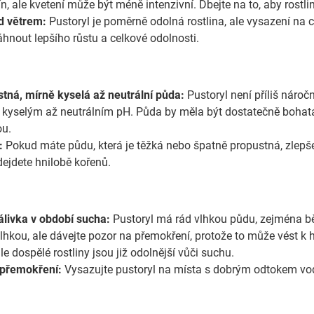
ín, ale kvetení může být méně intenzivní. Dbejte na to, aby rost
d větrem:
Pustoryl je poměrně odolná rostlina, ale vysazení na
nout lepšího růstu a celkové odolnosti.
tná, mírně kyselá až neutrální půda:
Pustoryl není příliš nároč
 kyselým až neutrálním pH. Půda by měla být dostatečně bohat
ou.
:
Pokud máte půdu, která je těžká nebo špatně propustná, zlepšete
dejdete hnilobě kořenů.
álivka v období sucha:
Pustoryl má rád vlhkou půdu, zejména b
hkou, ale dávejte pozor na přemokření, protože to může vést k h
le dospělé rostliny jsou již odolnější vůči suchu.
 přemokření:
Vysazujte pustoryl na místa s dobrým odtokem vody