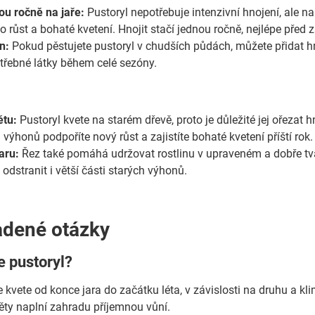
ou ročně na jaře:
Pustoryl nepotřebuje intenzivní hnojení, ale n
o růst a bohaté kvetení. Hnojit stačí jednou ročně, nejlépe pře
n:
Pokud pěstujete pustoryl v chudších půdách, můžete přidat h
třebné látky během celé sezóny.
ětu:
Pustoryl kvete na starém dřevě, proto je důležité jej ořeza
ýhonů podpoříte nový růst a zajistíte bohaté kvetení příští rok.
aru:
Řez také pomáhá udržovat rostlinu v upraveném a dobře tva
odstranit i větší části starých výhonů.
adené otázky
e pustoryl?
 kvete od konce jara do začátku léta, v závislosti na druhu a kl
ty naplní zahradu příjemnou vůní.