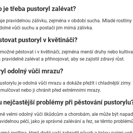
o je třeba pustoryl zalévat?
je pravidelnou zálivku, zejména v období sucha. Mladé rostliny za
olné vůči suchu a postačí jim mírná zálivka.
tovat pustoryl v květináči?
e možné pěstovat i v květináči, zejména menší druhy nebo kultiva
a pravidelně zalévat a přihnojovat, aby se zajistil zdravý růst.
ryl odolný vůči mrazu?
ustorylu je odolná vůči mrazu a dokáže přežít i chladnější zim
 mulčovat nebo ji chránit před extrémními mrazy.
u nejčastější problémy při pěstování pustorylu
ecně velmi odolný vůči škůdcům a chorobám, ale může být napa
videlnou péčí, jako je správné zalévání a řez, se těmto problé
erná rostlina, která dodá vaší zahradě půvab a krásu svými voňav