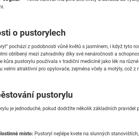
ni.
sti o pustorylech
yl“ pochází z podobnosti vůně květů s jasmínem, i když tyto rost
velmi oblíbený mezi zahradníky díky své nenáročnosti a schopnos
e kůra pustorylu používala v tradiční medicíně jako lék na různ
u velmi atraktivní pro opylovače, zejména včely a motýly, což z n
pěstování pustorylu
rylu je jednoduché, pokud dodržíte několik základních pravidel 
lostinné místo:
Pustoryl nejlépe kvete na slunných stanovištích