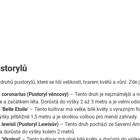
storylů
 druhů pustorylů, které se liší velikostí, tvarem květů a vůní. Zd
 coronarius (Pustoryl věncový)
– Tento druh je nejznámější a ne
e a začátkem léta. Dorůstá do výšky 2 až 3 metry a je velmi odo
'Belle Etoile'
– Tento kultivar má velké, bílé květy s výrazným f
ýšky přibližně 1,5 metru a je skvělou volbou pro menší zahrady.
 lewisii (Pustoryl Lewisův)
– Tento druh pochází ze Severní Ame
a dorůstá do výšky kolem 2 metrů.
'Virginal'
– Tento kultivar má plné bílé květy a dorůstá do výšky