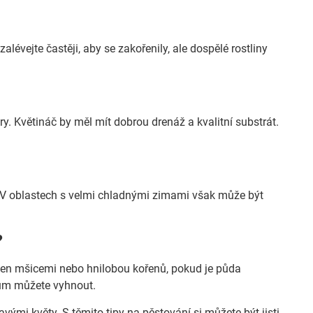
lévejte častěji, aby se zakořenily, ale dospělé rostliny
ry. Květináč by měl mít dobrou drenáž a kvalitní substrát.
y. V oblastech s velmi chladnými zimami však může být
?
den mšicemi nebo hnilobou kořenů, pokud je půda
mům můžete vyhnout.
ými květy. S těmito tipy na pěstování si můžete být jisti,