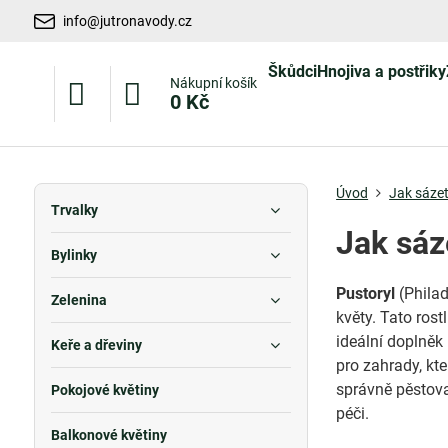
info@jutronavody.cz
Škůdci
Hnojiva a postřiky
Nákupní košík
0 Kč
Úvod
Jak sázet
Trvalky
Jak sáz
Bylinky
Pustoryl
(Philad
Zelenina
květy. Tato rost
ideální doplněk
Keře a dřeviny
pro zahrady, kte
správně pěstova
Pokojové květiny
péči.
Balkonové květiny