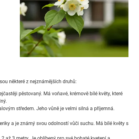
e jsou některé z nejznámějších druhů:
jčastěji pěstovaný. Má voňavé, krémově bílé květy, které
lný.
ialovým středem. Jeho vůně je velmi silná a příjemná.
riky a je známý svou odolností vůči suchu. Má bílé květy s
 2 až 3 metry. Je oblíbený pro své bohaté kvetení a