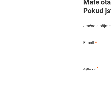
Máte otá
Pokud js
Jméno a příjme
E-mail
*
Zpráva
*