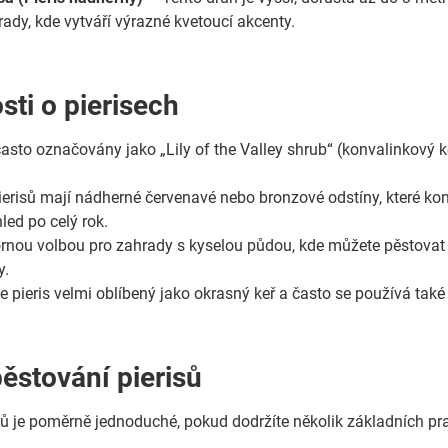
rady, kde vytváří výrazné kvetoucí akcenty.
sti o pierisech
často označovány jako „Lily of the Valley shrub“ (konvalinkový 
ierisů mají nádherné červenavé nebo bronzové odstíny, které kont
hled po celý rok.
ornou volbou pro zahrady s kyselou půdou, kde můžete pěstovat i 
y.
 pieris velmi oblíbený jako okrasný keř a často se používá také 
pěstování pierisů
sů je poměrně jednoduché, pokud dodržíte několik základních prav