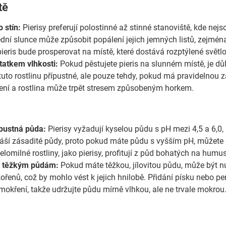
tě
 stín:
Pierisy preferují polostinné až stinné stanoviště, kde nej
dní slunce může způsobit popálení jejich jemných listů, zejmé
ieris bude prosperovat na místě, které dostává rozptýlené světlo
tatkem vlhkosti:
Pokud pěstujete pieris na slunném místě, je důle
 tuto rostlinu přípustné, ale pouze tehdy, pokud má pravidelnou 
ní a rostlina může trpět stresem způsobeným horkem.
pustná půda:
Pierisy vyžadují kyselou půdu s pH mezi 4,5 a 6,0,
áší zásadité půdy, proto pokud máte půdu s vyšším pH, můžete do
elomilné rostliny, jako pierisy, profitují z půd bohatých na humus
e těžkým půdám:
Pokud máte těžkou, jílovitou půdu, může být nu
řenů, což by mohlo vést k jejich hnilobě. Přidání písku nebo per
emokření, takže udržujte půdu mírně vlhkou, ale ne trvale mokrou