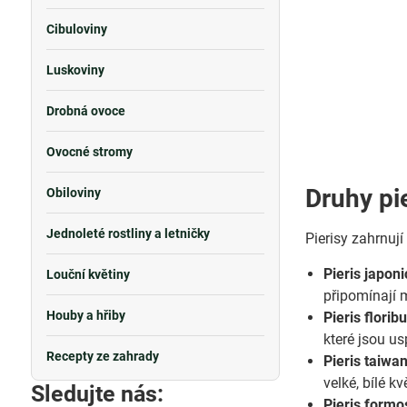
Cibuloviny
Luskoviny
Drobná ovoce
Ovocné stromy
Druhy pi
Obiloviny
Jednoleté rostliny a letničky
Pierisy zahrnují
Pieris japoni
Louční květiny
připomínají 
Houby a hřiby
Pieris flori
které jsou u
Recepty ze zahrady
Pieris taiwa
velké, bílé k
Sledujte nás:
Pieris formo