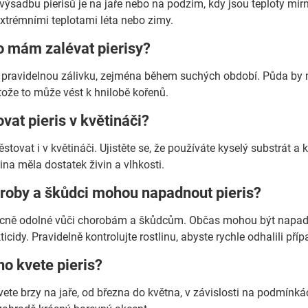
 výsadbu pierisů je na jaře nebo na podzim, kdy jsou teploty mí
extrémními teplotami léta nebo zimy.
o mám zalévat pierisy?
í pravidelnou zálivku, zejména během suchých období. Půda by mě
tože to může vést k hnilobě kořenů.
ovat pieris v květináči?
pěstovat i v květináči. Ujistěte se, že používáte kyselý substrát
lina měla dostatek živin a vlhkosti.
oroby a škůdci mohou napadnout pieris?
becně odolné vůči chorobám a škůdcům. Občas mohou být napade
ticidy. Pravidelně kontrolujte rostlinu, abyste rychle odhalili př
ho kvete pieris?
vete brzy na jaře, od března do května, v závislosti na podmínká