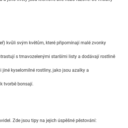
keř) kvůli svým květům, které připomínají malé zvonky
rastují s tmavozelenými staršími listy a dodávají rostlině
jiné kyselomilné rostliny, jako jsou azalky a
k tvorbě bonsají.
idel. Zde jsou tipy na jejich úspěšné pěstování: