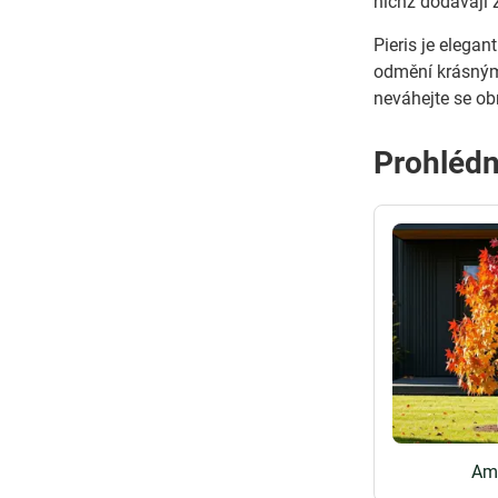
nichž dodávají 
Pieris je elega
odmění krásnými
neváhejte se ob
Prohlédn
Am