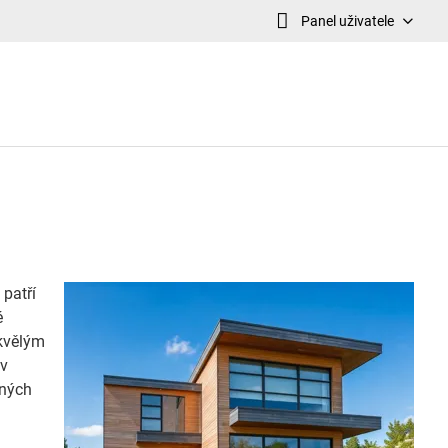
Panel uživatele
 patří
é
skvělým
 v
zných