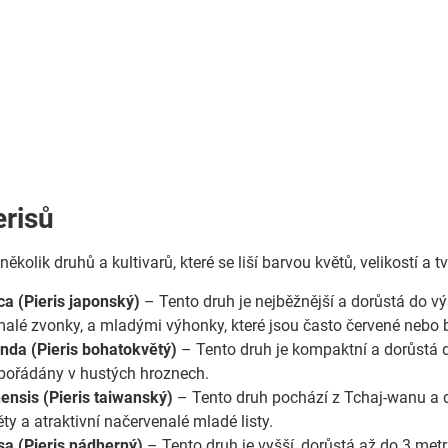
erisů
 několik druhů a kultivarů, které se liší barvou květů, velikostí a
ca (Pieris japonský)
– Tento druh je nejběžnější a dorůstá do vý
malé zvonky, a mladými výhonky, které jsou často červené nebo 
bunda (Pieris bohatokvětý)
– Tento druh je kompaktní a dorůstá d
spořádány v hustých hroznech.
nensis (Pieris taiwanský)
– Tento druh pochází z Tchaj-wanu a d
věty a atraktivní načervenalé mladé listy.
sa (Pieris nádherný)
– Tento druh je vyšší, dorůstá až do 3 met