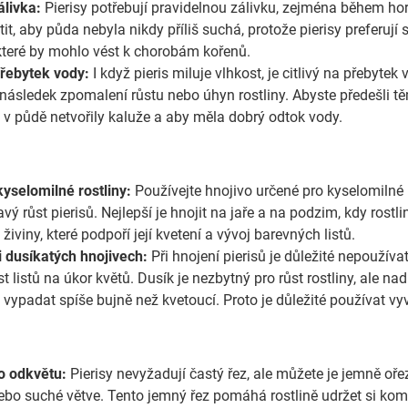
álivka:
Pierisy potřebují pravidelnou zálivku, zejména během ho
stit, aby půda nebyla nikdy příliš suchá, protože pierisy preferuj
které by mohlo vést k chorobám kořenů.
přebytek vody:
I když pieris miluje vlhkost, je citlivý na přeby
následek zpomalení růstu nebo úhyn rostliny. Abyste předešli těm
e v půdě netvořily kaluže a aby měla dobrý odtok vody.
kyselomilné rostliny:
Používejte hnojivo určené pro kyselomilné 
avý růst pierisů. Nejlepší je hnojit na jaře a na podzim, kdy ros
 živiny, které podpoří její kvetení a vývoj barevných listů.
i dusíkatých hnojivech:
Při hnojení pierisů je důležité nepoužíva
 listů na úkor květů. Dusík je nezbytný pro růst rostliny, ale 
 vypadat spíše bujně než kvetoucí. Proto je důležité používat vy
o odkvětu:
Pierisy nevyžadují častý řez, ale můžete je jemně ořeza
bo suché větve. Tento jemný řez pomáhá rostlině udržet si kompak