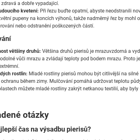
 zdravá a dobře vypadající.
udoucího kvetení:
Při řezu buďte opatrní, abyste neodstranili nov
 květní pupeny na koncích výhonů, takže nadměrný řez by mohl om
arování nebo odstranění poškozených částí.
vání
ost většiny druhů:
Většina druhů pierisů je mrazuvzdorná a vydr
odolné vůči mrazu a zvládají teploty pod bodem mrazu. Proto je 
extrémní.
ých rostlin:
Mladé rostliny pierisů mohou být citlivější na sil
jich ochranu během zimy. Mulčování pomáhá udržovat teplotu půd
lastech můžete mladé rostliny zakrýt netkanou textilií, aby byl
adené otázky
ejlepší čas na výsadbu pierisů?