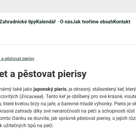
Zahradnické tipy
Kalendář
O nás
Jak tvoříme obsah
Kontakt
 a pěstovat pierisy
et a pěstovat pierisy
známý také jako
japonský pieris
, je okrasný, stálezelený keř, který
covitých (
Ericaceae
). Tento keř je oblíbený pro své krásné, visut
, které kvetou brzy na jaře, a barevné mladé výhonky. Pieris je 
rasné zahrady díky své nenáročnosti na péči a schopnosti růst
omto článku se dozvíte, jak správně pěstovat pierisy, o jejich rů
k užitečných tipů na péči.