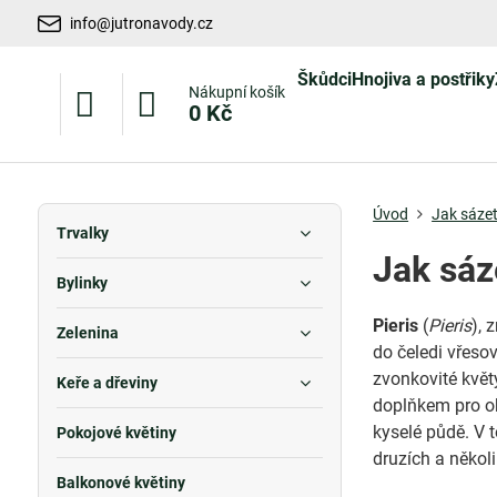
info@jutronavody.cz
Škůdci
Hnojiva a postřiky
Nákupní košík
0 Kč
Úvod
Jak sázet
Trvalky
Jak sáz
Bylinky
Pieris
(
Pieris
), 
Zelenina
do čeledi vřesov
zvonkovité květy
Keře a dřeviny
doplňkem pro ok
kyselé půdě. V t
Pokojové květiny
druzích a několi
Balkonové květiny