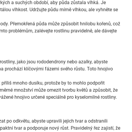
rkých a suchých období, aby půda zůstala vlhká. Je
í stálou vlhkost. Udržujte půdu mírně vlhkou, ale vyhněte se
tek vody. Přemokřená půda může způsobit hnilobu kořenů, což
to problémům, zalévejte rostlinu pravidelně, ale dávejte
rostliny, jako jsou rododendrony nebo azalky, abyste
tlina prochází klíčovými fázemi svého růstu. Toto hnojivo
t příliš mnoho dusíku, protože by to mohlo podpořit
nadměrné množství může omezit tvorbu květů a způsobit, že
vážené hnojivo určené speciálně pro kyselomilné rostliny.
t po odkvětu, abyste upravili jejich tvar a odstranili
tní tvar a podporuje nový růst. Pravidelný řez zajistí, že