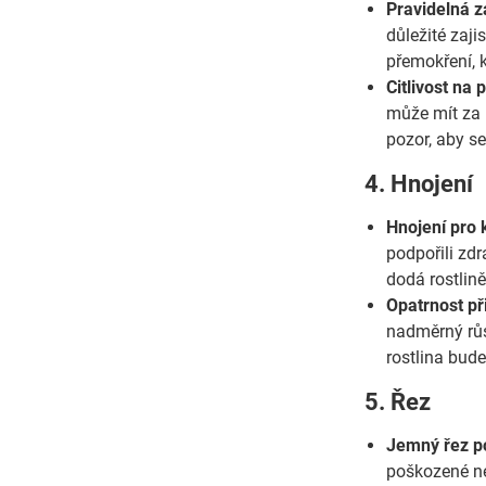
Pravidelná z
důležité zaji
přemokření, 
Citlivost na 
může mít za 
pozor, aby s
4. Hnojení
Hnojení pro 
podpořili zdr
dodá rostlině
Opatrnost př
nadměrný růst
rostlina bude
5. Řez
Jemný řez p
poškozené ne