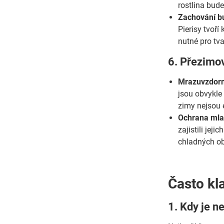
rostlina bude
Zachování b
Pierisy tvoří
nutné pro tv
6. Přezimo
Mrazuvzdorn
jsou obvykle 
zimy nejsou 
Ochrana mlad
zajistili je
chladných ob
Často kl
1. Kdy je n