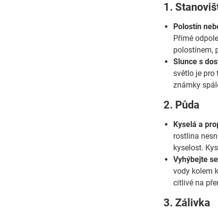
1. Stanoviš
Polostín nebo
Přímé odpole
polostínem, p
Slunce s dos
světlo je pro
známky spále
2. Půda
Kyselá a pro
rostlina nesn
kyselost. Kys
Vyhýbejte s
vody kolem ko
citlivé na př
3. Zálivka