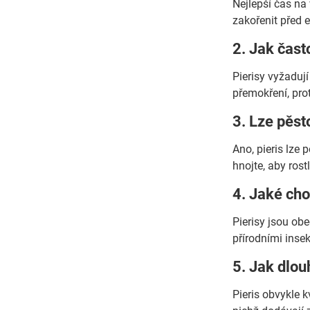
Nejlepší čas na
zakořenit před 
2. Jak čast
Pierisy vyžaduj
přemokření, pro
3. Lze pěst
Ano, pieris lze 
hnojte, aby rost
4. Jaké ch
Pierisy jsou o
přírodními insek
5. Jak dlou
Pieris obvykle k