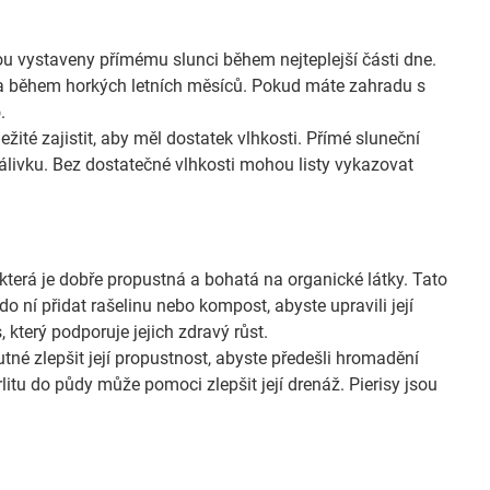
sou vystaveny přímému slunci během nejteplejší části dne.
na během horkých letních měsíců. Pokud máte zahradu s
.
žité zajistit, aby měl dostatek vlhkosti. Přímé sluneční
zálivku. Bez dostatečné vlhkosti mohou listy vykazovat
 která je dobře propustná a bohatá na organické látky. Tato
 ní přidat rašelinu nebo kompost, abyste upravili její
, který podporuje jejich zdravý růst.
tné zlepšit její propustnost, abyste předešli hromadění
litu do půdy může pomoci zlepšit její drenáž. Pierisy jsou
.