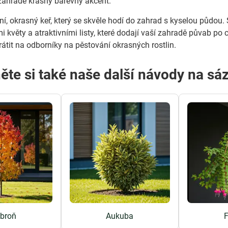
zahradě krásný barevný akcent.
ntní, okrasný keř, který se skvěle hodí do zahrad s kyselou půd
 květy a atraktivními listy, které dodají vaší zahradě půvab po 
rátit na odborníky na pěstování okrasných rostlin.
ěte si také naše další návody na sá
broň
Aukuba
F