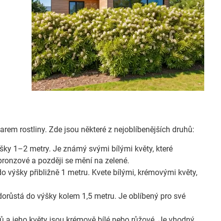
 tvarem rostliny. Zde jsou některé z nejoblíbenějších druhů:
šky 1–2 metry. Je známý svými bílými květy, které
bronzové a později se mění na zelené.
o výšky přibližně 1 metru. Kvete bílými, krémovými květy,
orůstá do výšky kolem 1,5 metru. Je oblíbený pro své
rů a jeho květy jsou krémově bílé nebo růžové. Je vhodný