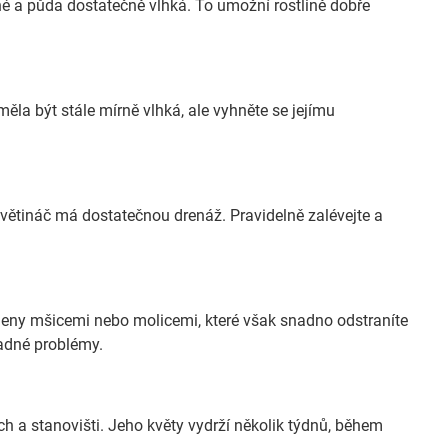
rné a půda dostatečně vlhká. To umožní rostlině dobře
la být stále mírně vlhká, ale vyhněte se jejímu
 a květináč má dostatečnou drenáž. Pravidelně zalévejte a
ny mšicemi nebo molicemi, které však snadno odstraníte
ípadné problémy.
ch a stanovišti. Jeho květy vydrží několik týdnů, během