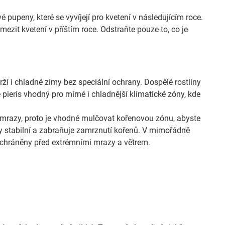
é pupeny, které se vyvíjejí pro kvetení v následujícím roce.
ezit kvetení v příštím roce. Odstraňte pouze to, co je
ží i chladné zimy bez speciální ochrany. Dospělé rostliny
pieris vhodný pro mírné i chladnější klimatické zóny, kde
né mrazy, proto je vhodné mulčovat kořenovou zónu, abyste
y stabilní a zabraňuje zamrznutí kořenů. V mimořádně
y chráněny před extrémními mrazy a větrem.