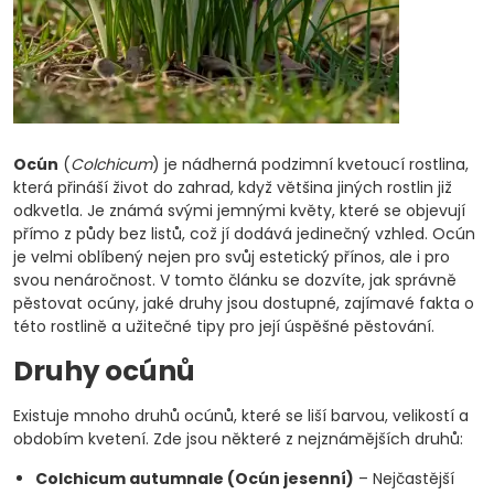
Ocún
(
Colchicum
) je nádherná podzimní kvetoucí rostlina,
která přináší život do zahrad, když většina jiných rostlin již
odkvetla. Je známá svými jemnými květy, které se objevují
přímo z půdy bez listů, což jí dodává jedinečný vzhled. Ocún
je velmi oblíbený nejen pro svůj estetický přínos, ale i pro
svou nenáročnost. V tomto článku se dozvíte, jak správně
pěstovat ocúny, jaké druhy jsou dostupné, zajímavé fakta o
této rostlině a užitečné tipy pro její úspěšné pěstování.
Druhy ocúnů
Existuje mnoho druhů ocúnů, které se liší barvou, velikostí a
obdobím kvetení. Zde jsou některé z nejznámějších druhů:
Colchicum autumnale (Ocún jesenní)
– Nejčastější