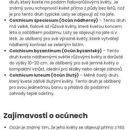
druh, který kvete na podzim fialovorůžovými květy. Je
známý svou schopností kvést přímo z půdy bez listů, což
je pro tento druh typické. Listy se objevují až na jaře.
Colchicum speciosum (Ocún nádherný)
– Tento druh
má velké, fialové až růžové květy, které kvetou koncem
léta a začátkem podzimu. Listy se objevují na jaře a v
létě. Je oblíbený pro své výrazné květy, které vytvářejí
nádherný kontrast se zeleným listím.
Colchicum byzantinum (Ocún byzantský)
– Tento
druh kvete nádhernými světle růžovými květy a dorůstá
do výšky 10–20 cm. Je oblíbený pro své jemné květy a
kompaktní vzrůst, ideální pro skalky nebo okraje záhonů.
Colchicum luteum (Ocún žlutý)
– Méně častý druh,
který kvete zářivě žlutými květy. Tento druh je oblíbený
pro svou jedinečnou barvu a přidává do podzimní
zahrady teplé odstíny.
Zajímavosti o ocúnech
Ocún je známý tím, že jeho květy se objevují přímo z hlíz