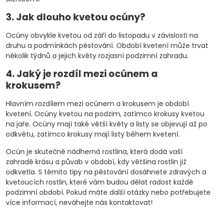
3. Jak dlouho kvetou ocúny?
Ocúny obvykle kvetou od září do listopadu v závislosti na
druhu a podmínkách pěstování. Období kvetení může trvat
několik týdnů a jejich květy rozjasní podzimní zahradu.
4. Jaký je rozdíl mezi ocúnem a
krokusem?
Hlavním rozdílem mezi ocúnem a krokusem je období
kvetení. Ocúny kvetou na podzim, zatímco krokusy kvetou
na jaře. Ocúny mají také větší květy a listy se objevují až po
odkvětu, zatímco krokusy mají listy během kvetení.
Ocún je skutečně nádherná rostlina, která dodá vaší
zahradě krásu a půvab v období, kdy většina rostlin již
odkvetla. S těmito tipy na pěstování dosáhnete zdravých a
kvetoucích rostlin, které vám budou dělat radost každé
podzimní období. Pokud máte další otázky nebo potřebujete
více informací, neváhejte nás kontaktovat!