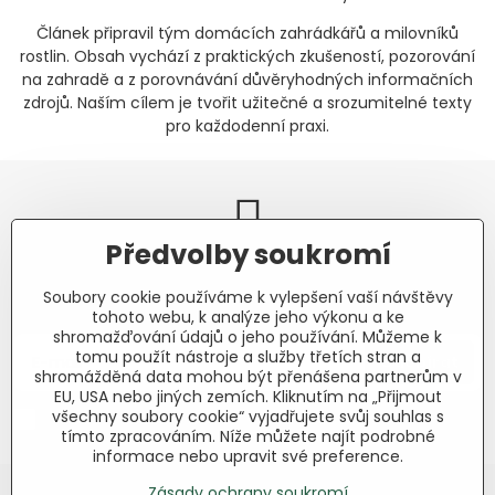
Článek připravil tým domácích zahrádkářů a milovníků
rostlin. Obsah vychází z praktických zkušeností, pozorování
na zahradě a z porovnávání důvěryhodných informačních
zdrojů. Naším cílem je tvořit užitečné a srozumitelné texty
pro každodenní praxi.
Předvolby soukromí
Newsletter
Soubory cookie používáme k vylepšení vaší návštěvy
Odebírat naše novinky:
tohoto webu, k analýze jeho výkonu a ke
shromažďování údajů o jeho používání. Můžeme k
tomu použít nástroje a služby třetích stran a
Odebírat
shromážděná data mohou být přenášena partnerům v
EU, USA nebo jiných zemích. Kliknutím na „Přijmout
všechny soubory cookie“ vyjadřujete svůj souhlas s
Chci se přihlásit k odběru novinek e-mailem.
tímto zpracováním. Níže můžete najít podrobné
informace nebo upravit své preference.
Zásady ochrany soukromí