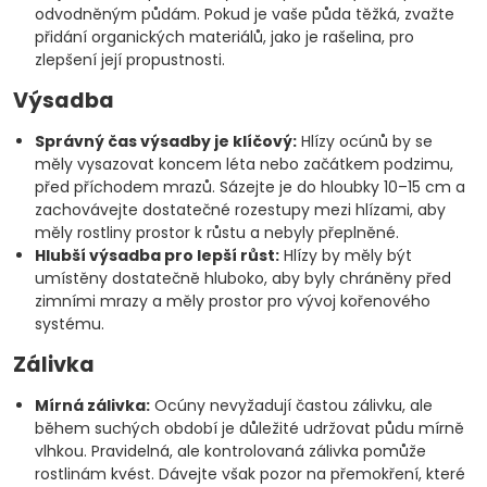
odvodněným půdám. Pokud je vaše půda těžká, zvažte
přidání organických materiálů, jako je rašelina, pro
zlepšení její propustnosti.
Výsadba
Správný čas výsadby je klíčový:
Hlízy ocúnů by se
měly vysazovat koncem léta nebo začátkem podzimu,
před příchodem mrazů. Sázejte je do hloubky 10–15 cm a
zachovávejte dostatečné rozestupy mezi hlízami, aby
měly rostliny prostor k růstu a nebyly přeplněné.
Hlubší výsadba pro lepší růst:
Hlízy by měly být
umístěny dostatečně hluboko, aby byly chráněny před
zimními mrazy a měly prostor pro vývoj kořenového
systému.
Zálivka
Mírná zálivka:
Ocúny nevyžadují častou zálivku, ale
během suchých období je důležité udržovat půdu mírně
vlhkou. Pravidelná, ale kontrolovaná zálivka pomůže
rostlinám kvést. Dávejte však pozor na přemokření, které