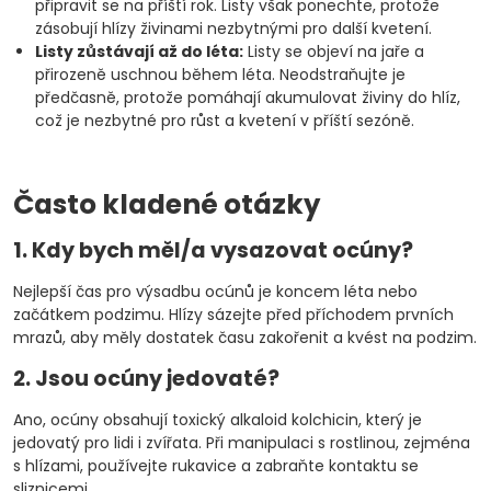
připravit se na příští rok. Listy však ponechte, protože
zásobují hlízy živinami nezbytnými pro další kvetení.
Listy zůstávají až do léta:
Listy se objeví na jaře a
přirozeně uschnou během léta. Neodstraňujte je
předčasně, protože pomáhají akumulovat živiny do hlíz,
což je nezbytné pro růst a kvetení v příští sezóně.
Často kladené otázky
1. Kdy bych měl/a vysazovat ocúny?
Nejlepší čas pro výsadbu ocúnů je koncem léta nebo
začátkem podzimu. Hlízy sázejte před příchodem prvních
mrazů, aby měly dostatek času zakořenit a kvést na podzim.
2. Jsou ocúny jedovaté?
Ano, ocúny obsahují toxický alkaloid kolchicin, který je
jedovatý pro lidi i zvířata. Při manipulaci s rostlinou, zejména
s hlízami, používejte rukavice a zabraňte kontaktu se
sliznicemi.