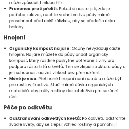
může způsobit hnilobu hlíz.
Prevence proti přelití:
Pokud si nejste jisti, zda je
potřeba zalévat, nechte vrchní vrstvu půdy mírně
proschnout před další zálivkou, aby se předešlo riziku
hniloby.
Hnojení
Organický kompost na jaře:
Ocúny nevyžadují časté
hnojení. Na jaře můžete do půdy přidat organický
kompost, který rostlině poskytne potřebné živiny pro
podporu růstu listů a květů. Tím se zlepší struktura půdy a
její schopnost udržet vlhkost bez přemokření.
Méně je více:
Přehnané hnojení není nutné a může být
pro rostliny škodlivé. Stačí mírná dávka organických
materiálů, aby měly rostliny dostatek živin pro sezónní
růst.
Péče po odkvětu
Odstraňování odkvetlých květů:
Po odkvětu odstraňte
zvadlé květy, aby se zlepšil vzhled rostliny a pomohli jí