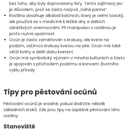
bez toho, aby byly doprovázeny listy. Tento zajímavý jev
je důvodem, proč se často nazývá „nahá panna“.
Rostlina obsahuje alkaloid kolchicin, který je velmi toxický,
ale používá se v medicíně k léčbě dny a dalších
zánětlivých onemocnění. Při manipulaci s rostlinou je
proto nutná opatrnost.
Ocún je často zaměňován s krokusy, ale kvete na
podzim, zatímco krokusy kvetou na jaře. Ocún má také
větší květy a delší dobu kvetení.
Ocún má symbolický význam v mnoha kulturách a často
je spojován s příchodem podzimu a koncem životního
cyklu přírody.
Tipy pro pěstování ocúnů
Pěstování ocúnů je snadné, pokud dodržíte několik
základních kroků. Zde jsou tipy na úspěšné pěstování této
rostliny:
Stanoviště