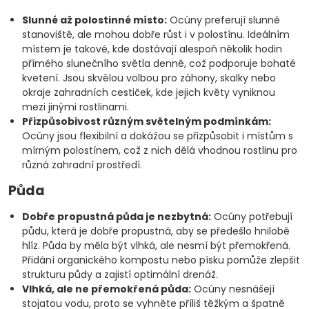
Slunné až polostinné místo:
Ocúny preferují slunné
stanoviště, ale mohou dobře růst i v polostínu. Ideálním
místem je takové, kde dostávají alespoň několik hodin
přímého slunečního světla denně, což podporuje bohaté
kvetení. Jsou skvělou volbou pro záhony, skalky nebo
okraje zahradních cestiček, kde jejich květy vyniknou
mezi jinými rostlinami.
Přizpůsobivost různým světelným podmínkám:
Ocúny jsou flexibilní a dokážou se přizpůsobit i místům s
mírným polostínem, což z nich dělá vhodnou rostlinu pro
různá zahradní prostředí.
Půda
Dobře propustná půda je nezbytná:
Ocúny potřebují
půdu, která je dobře propustná, aby se předešlo hnilobě
hlíz. Půda by měla být vlhká, ale nesmí být přemokřená.
Přidání organického kompostu nebo písku pomůže zlepšit
strukturu půdy a zajistí optimální drenáž.
Vlhká, ale ne přemokřená půda:
Ocúny nesnášejí
stojatou vodu, proto se vyhněte příliš těžkým a špatně