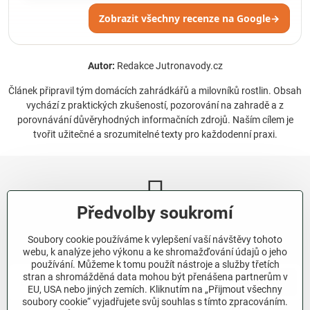
Zobrazit všechny recenze na Google
→
Autor:
Redakce Jutronavody.cz
Článek připravil tým domácích zahrádkářů a milovníků rostlin. Obsah
vychází z praktických zkušeností, pozorování na zahradě a z
porovnávání důvěryhodných informačních zdrojů. Naším cílem je
tvořit užitečné a srozumitelné texty pro každodenní praxi.
Předvolby soukromí
Newsletter
Soubory cookie používáme k vylepšení vaší návštěvy tohoto
Odebírat naše novinky:
webu, k analýze jeho výkonu a ke shromažďování údajů o jeho
používání. Můžeme k tomu použít nástroje a služby třetích
stran a shromážděná data mohou být přenášena partnerům v
Odebírat
EU, USA nebo jiných zemích. Kliknutím na „Přijmout všechny
soubory cookie“ vyjadřujete svůj souhlas s tímto zpracováním.