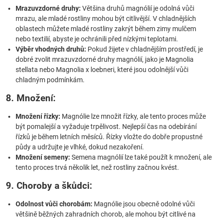
Mrazuvzdorné druhy:
Většina druhů magnólií je odolná vůči
mrazu, ale mladé rostliny mohou být citlivější. V chladnějších
oblastech můžete mladé rostliny zakrýt během zimy mulčem
nebo textilií, abyste je ochránili před nízkými teplotami.
Výběr vhodných druhů:
Pokud žijete v chladnějším prostředí, je
dobré zvolit mrazuvzdorné druhy magnólií, jako je Magnolia
stellata nebo Magnolia x loebneri, které jsou odolnější vůči
chladným podmínkám.
8. Množení:
Množení řízky:
Magnólie lze množit řízky, ale tento proces může
být pomalejší a vyžaduje trpělivost. Nejlepší čas na odebírání
řízků je během letních měsíců. Řízky vložte do dobře propustné
půdy a udržujte je vlhké, dokud nezakoření.
Množení semeny:
Semena magnólií lze také použít k množení, ale
tento proces trvá několik let, než rostliny začnou kvést.
9. Choroby a škůdci:
Odolnost vůči chorobám:
Magnólie jsou obecně odolné vůči
většině běžných zahradních chorob, ale mohou být citlivé na