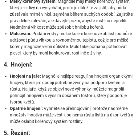
Mělký kořenový systém:
Magnólie mají mělký kořenový systém,
který je citlivý na vysychání, proto je důležité zajistit, aby půda
zůstávala mírně vlhká, zejména během suchých období. Zajistěte
pravidelné zalévání, ale dávejte pozor, abyste rostlinu nepřelili.
Nadměrná vlhkost může způsobit hnilobu kořenů.
Mulčování:
Přidání vrstvy mulče kolem kořenové oblasti pomůže
udržovat půdu vlhkou a rovnoměrnou teplotu, což je pro mělké
kořeny magnólie velmi důležité. Mulč také pomáhá potlačovat
plevel, který by mohl konkurovat rostlině o živiny.
4. Hnojení:
Hnojení na jaře:
Magnólie nejlépe reagují na hnojení organickými
hnojivy, která jim dodají potřebné živiny na podporu kvetení a
růstu. Na jaře, když se objeví nové výhonky, můžete magnólii
pohnojit hnojivem s vyšším obsahem fosforu, který podporuje
tvorbu květů.
Opatrné hnojení:
Vyhněte se přehnojování, protože nadměrné
množství hnojiva může vést k bujnému růstu listů na úkor květů a
může oslabit kořenový systém rostliny.
5. Řezání: