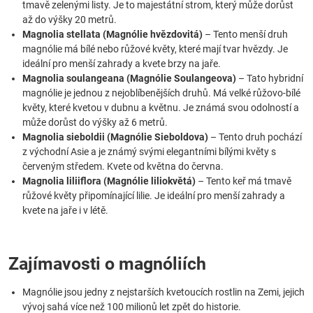
tmavě zelenými listy. Je to majestátní strom, který může dorůst
až do výšky 20 metrů.
Magnolia stellata (Magnólie hvězdovitá)
– Tento menší druh
magnólie má bílé nebo růžové květy, které mají tvar hvězdy. Je
ideální pro menší zahrady a kvete brzy na jaře.
Magnolia soulangeana (Magnólie Soulangeova)
– Tato hybridní
magnólie je jednou z nejoblíbenějších druhů. Má velké růžovo-bílé
květy, které kvetou v dubnu a květnu. Je známá svou odolností a
může dorůst do výšky až 6 metrů.
Magnolia sieboldii (Magnólie Sieboldova)
– Tento druh pochází
z východní Asie a je známý svými elegantními bílými květy s
červeným středem. Kvete od května do června.
Magnolia liliiflora (Magnólie liliokvětá)
– Tento keř má tmavě
růžové květy připomínající lilie. Je ideální pro menší zahrady a
kvete na jaře i v létě.
Zajímavosti o magnóliích
Magnólie jsou jedny z nejstarších kvetoucích rostlin na Zemi, jejich
vývoj sahá více než 100 milionů let zpět do historie.