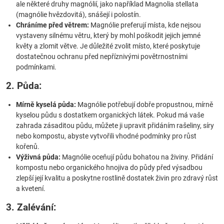
ale některé druhy magnólií, jako například Magnolia stellata
(magnólie hvězdovitá), snášejí i polostín.
Chráníme před větrem:
Magnólie preferují místa, kde nejsou
vystaveny silnému větru, který by mohl poškodit jejich jemné
květy a zlomit větve. Je důležité zvolit místo, které poskytuje
dostatečnou ochranu před nepříznivými povětrnostními
podmínkami.
2. Půda:
Mírně kyselá půda:
Magnólie potřebují dobře propustnou, mírně
kyselou půdu s dostatkem organických látek. Pokud má vaše
zahrada zásaditou půdu, můžete ji upravit přidáním rašeliny, síry
nebo kompostu, abyste vytvořili vhodné podmínky pro růst
kořenů.
Výživná půda:
Magnólie oceňují půdu bohatou na živiny. Přidání
kompostu nebo organického hnojiva do půdy před výsadbou
zlepší její kvalitu a poskytne rostlině dostatek živin pro zdravý růst
a kvetení.
3. Zalévání: