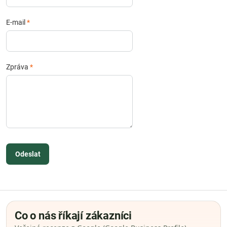
E-mail
*
Zpráva
*
Odeslat
Co o nás říkají zákazníci