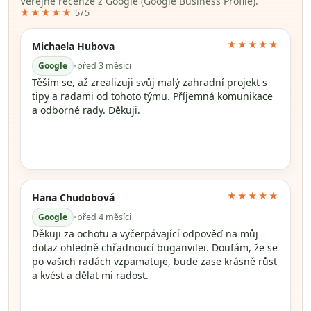
Veřejné recenze z Google (Google Business Profile).
★★★★★
5/5
★★★★★
Michaela Hubova
Google
•
před 3 měsíci
Těším se, až zrealizuji svůj malý zahradní projekt s
tipy a radami od tohoto týmu. Příjemná komunikace
a odborné rady. Děkuji.
★★★★★
Hana Chudobová
Google
•
před 4 měsíci
Děkuji za ochotu a vyčerpávající odpověď na můj
dotaz ohledně chřadnoucí buganvilei. Doufám, že se
po vašich radách vzpamatuje, bude zase krásně růst
a kvést a dělat mi radost.