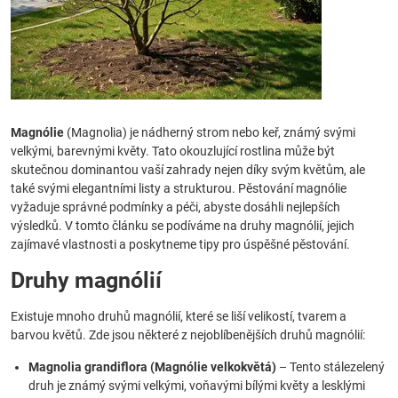
Magnólie
(Magnolia) je nádherný strom nebo keř, známý svými
velkými, barevnými květy. Tato okouzlující rostlina může být
skutečnou dominantou vaší zahrady nejen díky svým květům, ale
také svými elegantními listy a strukturou. Pěstování magnólie
vyžaduje správné podmínky a péči, abyste dosáhli nejlepších
výsledků. V tomto článku se podíváme na druhy magnólií, jejich
zajímavé vlastnosti a poskytneme tipy pro úspěšné pěstování.
Druhy magnólií
Existuje mnoho druhů magnólií, které se liší velikostí, tvarem a
barvou květů. Zde jsou některé z nejoblíbenějších druhů magnólií:
Magnolia grandiflora (Magnólie velkokvětá)
– Tento stálezelený
druh je známý svými velkými, voňavými bílými květy a lesklými