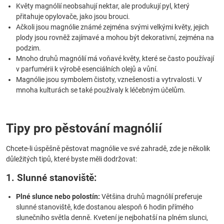
Květy magnólií neobsahují nektar, ale produkují pyl, který
přitahuje opylovače, jako jsou brouci.
Ačkoli jsou magnólie známé zejména svými velkými květy, jejich
plody jsou rovněž zajímavé a mohou být dekorativní, zejména na
podzim.
Mnoho druhů magnólií má voňavé květy, které se často používají
v parfumérii k výrobě esenciálních olejů a vůní.
Magnólie jsou symbolem čistoty, vznešenosti a vytrvalosti. V
mnoha kulturách se také používaly k léčebným účelům.
Tipy pro pěstování magnólií
Chcete-li úspěšně pěstovat magnólie ve své zahradě, zde je několik
důležitých tipů, které byste měli dodržovat:
1. Slunné stanoviště:
Plné slunce nebo polostín:
Většina druhů magnólií preferuje
slunné stanoviště, kde dostanou alespoň 6 hodin přímého
slunečního světla denně. Kvetení je nejbohatší na plném slunci,