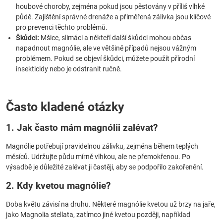
houbové choroby, zejména pokud jsou pěstovány v příliš vlhké
půdě. Zajištění správné drenáže a přiměřená zálivka jsou klíčové
pro prevenci těchto problémů.
Škůdci:
Mšice, slimáci a někteří další škůdci mohou občas
napadnout magnólie, ale ve většině případů nejsou vážným
problémem. Pokud se objeví škůdci, můžete použít přírodní
insekticidy nebo je odstranit ručně.
Často kladené otázky
1. Jak často mám magnólii zalévat?
Magnólie potřebují pravidelnou zálivku, zejména během teplých
měsíců. Udržujte půdu mírně vlhkou, ale ne přemokřenou. Po
výsadbě je důležité zalévat ji častěji, aby se podpořilo zakořenění.
2. Kdy kvetou magnólie?
Doba květu závisí na druhu. Některé magnólie kvetou už brzy na jaře,
jako Magnolia stellata, zatímco jiné kvetou později, například