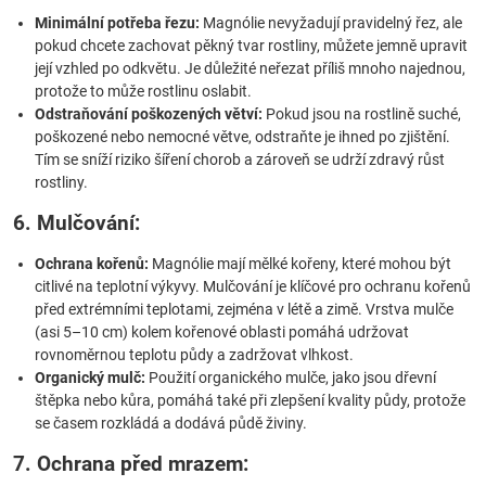
Minimální potřeba řezu:
Magnólie nevyžadují pravidelný řez, ale
pokud chcete zachovat pěkný tvar rostliny, můžete jemně upravit
její vzhled po odkvětu. Je důležité neřezat příliš mnoho najednou,
protože to může rostlinu oslabit.
Odstraňování poškozených větví:
Pokud jsou na rostlině suché,
poškozené nebo nemocné větve, odstraňte je ihned po zjištění.
Tím se sníží riziko šíření chorob a zároveň se udrží zdravý růst
rostliny.
6. Mulčování:
Ochrana kořenů:
Magnólie mají mělké kořeny, které mohou být
citlivé na teplotní výkyvy. Mulčování je klíčové pro ochranu kořenů
před extrémními teplotami, zejména v létě a zimě. Vrstva mulče
(asi 5–10 cm) kolem kořenové oblasti pomáhá udržovat
rovnoměrnou teplotu půdy a zadržovat vlhkost.
Organický mulč:
Použití organického mulče, jako jsou dřevní
štěpka nebo kůra, pomáhá také při zlepšení kvality půdy, protože
se časem rozkládá a dodává půdě živiny.
7. Ochrana před mrazem: