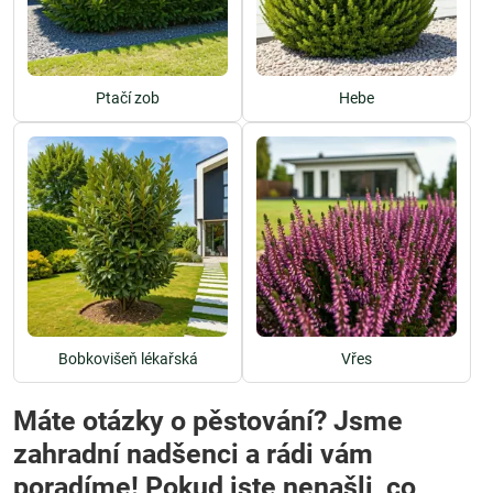
Ptačí zob
Hebe
Bobkovišeň lékařská
Vřes
Máte otázky o pěstování? Jsme
zahradní nadšenci a rádi vám
poradíme! Pokud jste nenašli, co