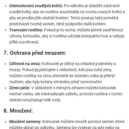
Odstraňování zvadlých květů:
Po odkvětu je důležité odstranit
zvadlé květy, aby se rostlina soustředila na tvorbu nových květů a
aby se prodloužilo období kvetení. Tento postup také pomáhá
předcházet tvorbě semen, čímž podpoříte další kvetení.
Tvarování rostliny:
Pokud je to nutné, můžete jemně zastřihnout
výhony kohoutku, aby si rostlina udržela kompaktní tvar a nebyla
příliš rozvětvená.
7. Ochrana před mrazem:
Citlivost na mráz:
Kohoutek je citlivý na chladné podmínky a
mrazy. Pokud jej pěstujete v oblastech, kde jsou tuhé zimy,
můžete rostliny na zimu přemístit do interiéru nebo je přikrýt
mulčem, aby byly kořeny chráněny před zamrznutím.
Zimní péče:
V oblastech s mírnými zimami můžete kohoutek
nechat venku, ale minimalizujte zálivku, protože rostlina v tomto
období nevyžaduje tolik vody.
8. Množení:
Množení semeny:
Kohoutek můžete množit pomocí semen, která
můžete sbírat po odkvětu. Semena lze vysévat na jaře nebo na