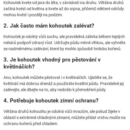
Kohoutek kvete od jara do léta, v závislosti na druhu. Většina druhů
začíná kvést od května a kvete až do srpna, přičemž některé odrůdy
mohou kvést i později na podzim.
2. Jak často mám kohoutek zalévat?
Kohoutek je odolný vůči suchu, ale pravidelná zálivka během teplých
měsíců podpoří zdravý růst. Udržujte půdu mírně vlhkou, ale vyhněte
se nadměrnému zalévání, které by mohlo způsobit hnilobu kořenů.
3. Je kohoutek vhodný pro pěstování v
květináčích?
Ano, kohoutek můžete pěstovat i v květináčích. Ujistěte se, že
květináč má dobrou drenáž a používáte kvalitní půdu. Pravidelně jej
zalévejte, ale dbejte na to, aby nedošlo k přemokření půdy.
4. Potřebuje kohoutek zimní ochranu?
Většina druhů kohoutku je odolná vůči mrazům, ale pokud žijete v
oblasti s extrémně chladnými zimami, můžete přidat vrstvu mulče na
ochranu kořenů před chladem.