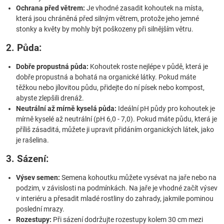
Ochrana před větrem:
Je vhodné zasadit kohoutek na místa,
která jsou chráněná před silným větrem, protože jeho jemné
stonky a květy by mohly být poškozeny při silnějším větru.
2. Půda:
Dobře propustná půda:
Kohoutek roste nejlépe v půdě, která je
dobře propustná a bohatá na organické látky. Pokud máte
těžkou nebo jílovitou půdu, přidejte do ní písek nebo kompost,
abyste zlepšili drenáž.
Neutrální až mírně kyselá půda:
Ideální pH půdy pro kohoutek je
mírně kyselé až neutrální (pH 6,0 - 7,0). Pokud máte půdu, která je
příliš zásaditá, můžete ji upravit přidáním organických látek, jako
je rašelina.
3. Sázení:
Výsev semen:
Semena kohoutku můžete vysévat na jaře nebo na
podzim, v závislosti na podmínkách. Na jaře je vhodné začít výsev
v interiéru a přesadit mladé rostliny do zahrady, jakmile pominou
poslední mrazy.
Rozestupy:
Při sázení dodržujte rozestupy kolem 30 cm mezi