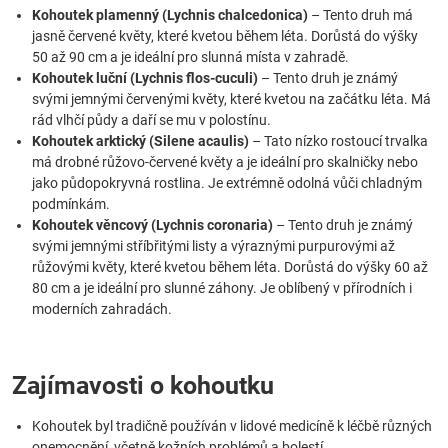
Kohoutek plamenný (Lychnis chalcedonica)
– Tento druh má
jasně červené květy, které kvetou během léta. Dorůstá do výšky
50 až 90 cm a je ideální pro slunná místa v zahradě.
Kohoutek luční (Lychnis flos-cuculi)
– Tento druh je známý
svými jemnými červenými květy, které kvetou na začátku léta. Má
rád vlhčí půdy a daří se mu v polostínu.
Kohoutek arktický (Silene acaulis)
– Tato nízko rostoucí trvalka
má drobné růžovo-červené květy a je ideální pro skalničky nebo
jako půdopokryvná rostlina. Je extrémně odolná vůči chladným
podmínkám.
Kohoutek věncový (Lychnis coronaria)
– Tento druh je známý
svými jemnými stříbřitými listy a výraznými purpurovými až
růžovými květy, které kvetou během léta. Dorůstá do výšky 60 až
80 cm a je ideální pro slunné záhony. Je oblíbený v přírodních i
moderních zahradách.
Zajímavosti o kohoutku
Kohoutek byl tradičně používán v lidové medicíně k léčbě různých
onemocnění, včetně kožních problémů a bolestí.