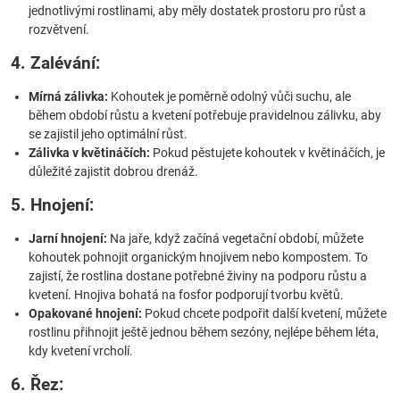
jednotlivými rostlinami, aby měly dostatek prostoru pro růst a
rozvětvení.
4. Zalévání:
Mírná zálivka:
Kohoutek je poměrně odolný vůči suchu, ale
během období růstu a kvetení potřebuje pravidelnou zálivku, aby
se zajistil jeho optimální růst.
Zálivka v květináčích:
Pokud pěstujete kohoutek v květináčích, je
důležité zajistit dobrou drenáž.
5. Hnojení:
Jarní hnojení:
Na jaře, když začíná vegetační období, můžete
kohoutek pohnojit organickým hnojivem nebo kompostem. To
zajistí, že rostlina dostane potřebné živiny na podporu růstu a
kvetení. Hnojiva bohatá na fosfor podporují tvorbu květů.
Opakované hnojení:
Pokud chcete podpořit další kvetení, můžete
rostlinu přihnojit ještě jednou během sezóny, nejlépe během léta,
kdy kvetení vrcholí.
6. Řez: