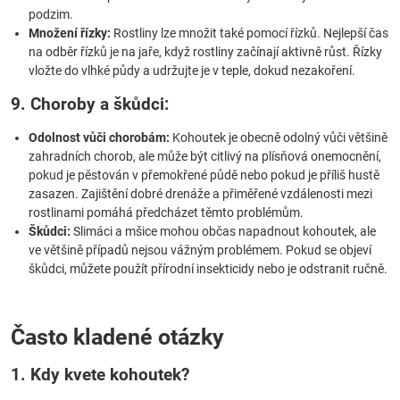
podzim.
Množení řízky:
Rostliny lze množit také pomocí řízků. Nejlepší čas
na odběr řízků je na jaře, když rostliny začínají aktivně růst. Řízky
vložte do vlhké půdy a udržujte je v teple, dokud nezakoření.
9. Choroby a škůdci:
Odolnost vůči chorobám:
Kohoutek je obecně odolný vůči většině
zahradních chorob, ale může být citlivý na plísňová onemocnění,
pokud je pěstován v přemokřené půdě nebo pokud je příliš hustě
zasazen. Zajištění dobré drenáže a přiměřené vzdálenosti mezi
rostlinami pomáhá předcházet těmto problémům.
Škůdci:
Slimáci a mšice mohou občas napadnout kohoutek, ale
ve většině případů nejsou vážným problémem. Pokud se objeví
škůdci, můžete použít přírodní insekticidy nebo je odstranit ručně.
Často kladené otázky
1. Kdy kvete kohoutek?