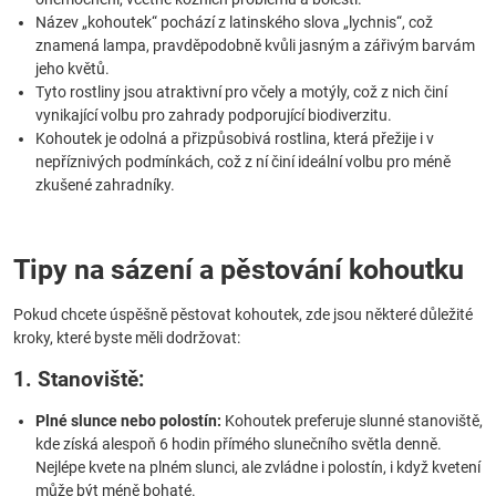
Název „kohoutek“ pochází z latinského slova „lychnis“, což
znamená lampa, pravděpodobně kvůli jasným a zářivým barvám
jeho květů.
Tyto rostliny jsou atraktivní pro včely a motýly, což z nich činí
vynikající volbu pro zahrady podporující biodiverzitu.
Kohoutek je odolná a přizpůsobivá rostlina, která přežije i v
nepříznivých podmínkách, což z ní činí ideální volbu pro méně
zkušené zahradníky.
Tipy na sázení a pěstování kohoutku
Pokud chcete úspěšně pěstovat kohoutek, zde jsou některé důležité
kroky, které byste měli dodržovat:
1. Stanoviště:
Plné slunce nebo polostín:
Kohoutek preferuje slunné stanoviště,
kde získá alespoň 6 hodin přímého slunečního světla denně.
Nejlépe kvete na plném slunci, ale zvládne i polostín, i když kvetení
může být méně bohaté.