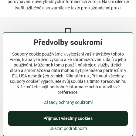
porovnávání důvěryhodných informačních zdrojů. Naším cílem je
tvořit užitečné a srozumitelné texty pro každodenní praxi.
Předvolby soukromí
Newsletter
Soubory cookie používáme k vylepšení vaší návštěvy tohoto
Odebírat naše novinky:
webu, k analýze jeho výkonu a ke shromažďování údajů o jeho
používání. Můžeme k tomu použít nástroje a služby třetích
stran a shromážděná data mohou být přenášena partnerům v
Odebírat
EU, USA nebo jiných zemích. Kliknutím na „Přijmout všechny
soubory cookie“ vyjadřujete svůj souhlas s tímto zpracováním.
Níže můžete najít podrobné informace nebo upravit své
Chci se přihlásit k odběru novinek e-mailem.
preference.
Zásady ochrany soukromí
Přijmout všechny cookies
©
2026
Copyright
Předvolby soukromí
Zásady ochrany soukromí
Ukázat podrobnosti
Vytvořeno systémem:
ByznysWeb.cz