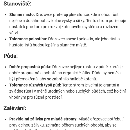
Stanoviště:
Slunné místo:
Dřezovce preferují plné slunce, kde mohou růst
nejlépe a dosáhnout své plné výšky a šířky. Tento strom potřebuje
dostatek prostoru pro rozvoj kořenového systému a rozložení
větví.
Tolerance polostínu:
Dřezovec snese i polostín, ale jeho růst a
hustota listů budou lepší na slunném místě.
Půda:
Dobře propustná půda:
Dřezovce nejlépe rostou v půdě, která je
dobře propustná a bohatá na organické látky. Půda by neměla
být přemokřená, aby se zabránilo hnilobě kořenů.
Tolerance různých typů půd:
Tento strom je velmi tolerantní a
zvládne růst i v méně úrodných nebo suchých půdách, což ho činí
vhodným pro různá prostředí.
Zalévání:
Pravidelná zálivka pro mladé stromy:
Mladé dřezovce potřebují
pravidelnou zálivku, zejména během suchých období, aby se