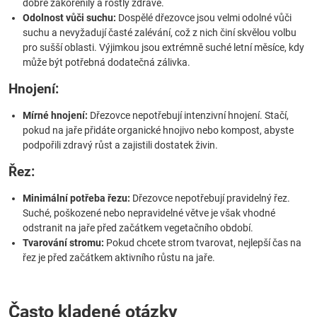
dobře zakořenily a rostly zdravě.
Odolnost vůči suchu:
Dospělé dřezovce jsou velmi odolné vůči
suchu a nevyžadují časté zalévání, což z nich činí skvělou volbu
pro sušší oblasti. Výjimkou jsou extrémně suché letní měsíce, kdy
může být potřebná dodatečná zálivka.
Hnojení:
Mírné hnojení:
Dřezovce nepotřebují intenzivní hnojení. Stačí,
pokud na jaře přidáte organické hnojivo nebo kompost, abyste
podpořili zdravý růst a zajistili dostatek živin.
Řez:
Minimální potřeba řezu:
Dřezovce nepotřebují pravidelný řez.
Suché, poškozené nebo nepravidelné větve je však vhodné
odstranit na jaře před začátkem vegetačního období.
Tvarování stromu:
Pokud chcete strom tvarovat, nejlepší čas na
řez je před začátkem aktivního růstu na jaře.
Často kladené otázky