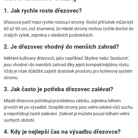
1. Jak rychle roste dřezovec?
Dřezovce patří mezi rychle rostoucí stromy. Roční přírůstek může být
60 až 90 cm, což znamená, že mladé stromy mohou rychle dorůst do
zralých výšek, zejména v ideálních podmínkách.
2. Je dřezovec vhodný do menších zahrad?
Některé kultivary dřezovců, jako například 'Skyline' nebo 'Sunburst',
jsou vhodné i do menších zahrad díky jejich kompaktnějšímu růstu.
Vždy je však důležité zajistit dostatek prostoru pro kořenový systém
stromu.
3. Jak často je potřeba dřezovec zalévat?
Mladé dřezovce potřebují pravidelnou zálivku, zejména během
prvních let po výsadbě. Dospělé stromy jsou velmi odolné vůči suchu
a nepotřebují časté zalévání. Zalévat je můžete pouze během velmi
suchých období.
4. Kdy je nejlepší čas na výsadbu dřezovce?