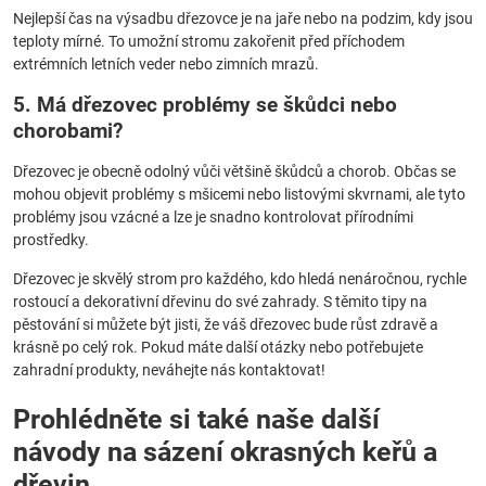
Nejlepší čas na výsadbu dřezovce je na jaře nebo na podzim, kdy jsou
teploty mírné. To umožní stromu zakořenit před příchodem
extrémních letních veder nebo zimních mrazů.
5. Má dřezovec problémy se škůdci nebo
chorobami?
Dřezovec je obecně odolný vůči většině škůdců a chorob. Občas se
mohou objevit problémy s mšicemi nebo listovými skvrnami, ale tyto
problémy jsou vzácné a lze je snadno kontrolovat přírodními
prostředky.
Dřezovec je skvělý strom pro každého, kdo hledá nenáročnou, rychle
rostoucí a dekorativní dřevinu do své zahrady. S těmito tipy na
pěstování si můžete být jisti, že váš dřezovec bude růst zdravě a
krásně po celý rok. Pokud máte další otázky nebo potřebujete
zahradní produkty, neváhejte nás kontaktovat!
Prohlédněte si také naše další
návody na sázení okrasných keřů a
dřevin.