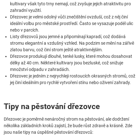
kultivary však tyto trny nemají, což zvyšuje jejich atraktivitu pro
zahradní využití.
Dřezovec je velmi odolný vůči znečištění ovzduší, což z něj činí
ideální volbu pro městské prostředí. Často se vysazuje podél ulic
nebo v parcích.
Listy dřezovců jsou jemné a připomínají kapradí, což dodává
stromu elegantní a vzdušný vzhled. Na podzim se mění na zářivě
zlatou barvu, což činí strom ještě atraktivnějším.
Dřezovce produkují dlouhé, tenké lusky, které mohou dosahovat
délky až 40 cm. Některé kultivary jsou bezluské, což snižuje
množství odpadu v zahradách.
Dřezovec je jedním z nejrychleji rostoucích okrasných stromů, což
jej činí ideálním pro rychlé vytvoření stínu nebo oživení zahrady.
Tipy na pěstování dřezovce
Dřezovec je poměrně nenáročný strom na pěstování, ale dodržení
několika základních kroků zajistí, že bude růst zdravě a krásně. Zde
jsou naše tipy na úspěšné pěstování dřezovců: