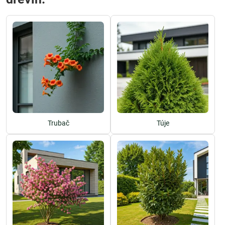
Trubač
Túje