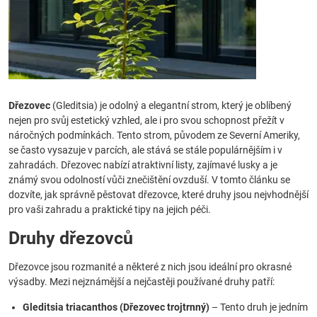
Dřezovec
(Gleditsia) je odolný a elegantní strom, který je oblíbený
nejen pro svůj estetický vzhled, ale i pro svou schopnost přežít v
náročných podmínkách. Tento strom, původem ze Severní Ameriky,
se často vysazuje v parcích, ale stává se stále populárnějším i v
zahradách. Dřezovec nabízí atraktivní listy, zajímavé lusky a je
známý svou odolností vůči znečištění ovzduší. V tomto článku se
dozvíte, jak správně pěstovat dřezovce, které druhy jsou nejvhodnější
pro vaši zahradu a praktické tipy na jejich péči.
Druhy dřezovců
Dřezovce jsou rozmanité a některé z nich jsou ideální pro okrasné
výsadby. Mezi nejznámější a nejčastěji používané druhy patří:
Gleditsia triacanthos (Dřezovec trojtrnný)
– Tento druh je jedním