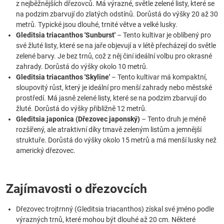
z nejběžnějších dřezovců. Má výrazné, světle zelené listy, které se
na podzim zbarvují do zlatých odstínů. Dorůstá do výšky 20 až 30
metrů. Typické jsou dlouhé, trnité větve a velké lusky.
Gleditsia triacanthos 'Sunburst'
– Tento kultivar je oblíbený pro
své žluté listy, které se na jaře objevují a v létě přecházejí do světle
zelené barvy. Je bez trnů, což z něj činí ideální volbu pro okrasné
zahrady. Dorůstá do výšky okolo 10 metrů.
Gleditsia triacanthos 'Skyline'
– Tento kultivar má kompaktní,
sloupovitý růst, který je ideální pro menší zahrady nebo městské
prostředí. Má jasně zelené listy, které se na podzim zbarvují do
žluté. Dorůstá do výšky přibližně 12 metrů.
Gleditsia japonica (Dřezovec japonský)
– Tento druh je méně
rozšířený, ale atraktivní díky tmavě zeleným listům a jemnější
struktuře. Dorůstá do výšky okolo 15 metrů a má menší lusky než
americký dřezovec.
Zajímavosti o dřezovcích
Dřezovec trojtrnný (Gleditsia triacanthos) získal své jméno podle
výrazných trnů, které mohou být dlouhé až 20 cm. Některé