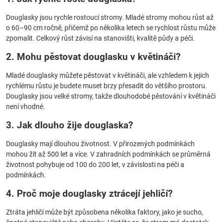
Douglasky jsou rychle rostoucí stromy. Mladé stromy mohou růst až
o 60–90 cm ročně, přičemž po několika letech se rychlost růstu může
zpomalit. Celkový růst závisí na stanovišti, kvalitě půdy a péči.
2. Mohu pěstovat douglasku v květináči?
Mladé douglasky můžete pěstovat v květináči, ale vzhledem k jejich
rychlému růstu je budete muset brzy přesadit do většího prostoru.
Douglasky jsou velké stromy, takže dlouhodobé pěstování v květináči
není vhodné.
3. Jak dlouho žije douglaska?
Douglasky mají dlouhou životnost. V přirozených podmínkách
mohou žít až 500 let a více. V zahradních podmínkách se průměrná
životnost pohybuje od 100 do 200 let, v závislosti na péči a
podmínkách.
4. Proč moje douglasky ztrácejí jehličí?
Ztráta jehličí může být způsobena několika faktory, jako je sucho,