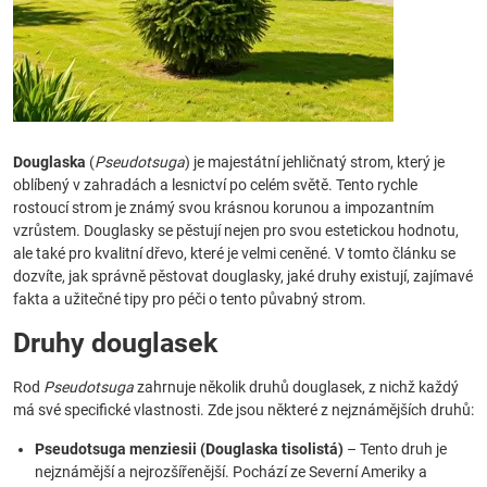
Douglaska
(
Pseudotsuga
) je majestátní jehličnatý strom, který je
oblíbený v zahradách a lesnictví po celém světě. Tento rychle
rostoucí strom je známý svou krásnou korunou a impozantním
vzrůstem. Douglasky se pěstují nejen pro svou estetickou hodnotu,
ale také pro kvalitní dřevo, které je velmi ceněné. V tomto článku se
dozvíte, jak správně pěstovat douglasky, jaké druhy existují, zajímavé
fakta a užitečné tipy pro péči o tento půvabný strom.
Druhy douglasek
Rod
Pseudotsuga
zahrnuje několik druhů douglasek, z nichž každý
má své specifické vlastnosti. Zde jsou některé z nejznámějších druhů:
Pseudotsuga menziesii (Douglaska tisolistá)
– Tento druh je
nejznámější a nejrozšířenější. Pochází ze Severní Ameriky a