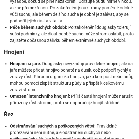
výsadbě, dokud se plně nezakoření. Udržujte půdu mírně vlhkou,
ale ne přemokřenou. Po zakořenění jsou stromy poměrně odolné
vůči suchu, ale během delšího sucha je dobré je zalévat, aby se
podpořil jejich růst a vitalita.
Péče během suchých období:
Po zakořenění douglasky tolerují
sušší podmínky, ale dlouhodobé sucho může strom oslabit, proto
zajistěte občasnou zálivku během extrémně suchých období.
Hnojení
Hnojení na jaře:
Douglasky nevyžadují pravidelné hnojení, ale na
jaře můžete přidat hnojivo bohaté na dusík, což podpoří rychlý a
zdravý růst. Přírodní organická hnojiva, jako kompost nebo hnůj,
mohou pomoci zlepšit strukturu půdy a přispět k celkovému
zdraví stromu.
Omezení intenzivního hnojení:
Příliš časté hnojení může narušit
přirozený růst stromu, proto se doporučuje hnojit střídmě.
Řez
Odstraňování suchých a poškozených větví:
Pravidelné
prořezávání není nutné, ale odstranění suchých nebo