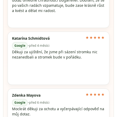
dotaz ohledně chřadnoucí buganvilei. Doufám, že se
po vašich radách vzpamatuje, bude zase krásně růst
a kvést a dělat mi radost.
★★★★★
Katarína Schmidtová
Google
•
před 4 měsíci
Děkuji za ujištění, že jsme při sázení stromku nic
nezanedbali a stromek bude v pořádku.
★★★★★
Zdenka Mayova
Google
•
před 6 měsíci
Mockrát děkuji za ochotu a vyčerpávající odpověď na
můj dotaz.