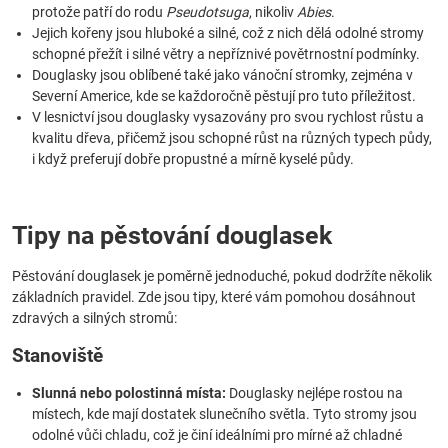
protože patří do rodu
Pseudotsuga
, nikoliv
Abies
.
Jejich kořeny jsou hluboké a silné, což z nich dělá odolné stromy
schopné přežít i silné větry a nepříznivé povětrnostní podmínky.
Douglasky jsou oblíbené také jako vánoční stromky, zejména v
Severní Americe, kde se každoročně pěstují pro tuto příležitost.
V lesnictví jsou douglasky vysazovány pro svou rychlost růstu a
kvalitu dřeva, přičemž jsou schopné růst na různých typech půdy,
i když preferují dobře propustné a mírně kyselé půdy.
Tipy na pěstování douglasek
Pěstování douglasek je poměrně jednoduché, pokud dodržíte několik
základních pravidel. Zde jsou tipy, které vám pomohou dosáhnout
zdravých a silných stromů:
Stanoviště
Slunná nebo polostinná místa:
Douglasky nejlépe rostou na
místech, kde mají dostatek slunečního světla. Tyto stromy jsou
odolné vůči chladu, což je činí ideálními pro mírné až chladné