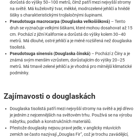
dorůstá do výšky 50–100 metrů, čímž patří mezi nejvyšší stromy
na světě. Má kuželovitý tvar, měkké, modrozelené jehličí a hnědé
šišky s charakteristickými trojlaločnými šupinami.
Pseudotsuga macrocarpa (Douglaska velkošišková)
– Tento
druh se vyznačuje velkými šiškami, které mohou dosahovat až 15
cm. Pochází z jižní Kalifornie a dorůstá do výšky kolem 30–40
metrů. Má dlouhé, ostré jehličí a je méně rozšířená než douglaska
tisolistá.
Pseudotsuga sinensis (Douglaska čínská)
– Pochází z Číny a je
známá svým menším vzrůstem, dorůstajícím do výšky 20–25
metrů. Má tmavě zelené jehličí a je vhodná pro mírnější klimatické
podmínky.
Zajímavosti o douglaskách
Douglaska tisolistá patří mezi nejvyšší stromy na světě a její dřevo
je jedním z nejcennějších na světovém trhu. Používá se na výrobu
nábytku, podlah a konstrukčních materiálů.
Přestože douglasky nejsou pravé jedle, v anglicky mluvících
zemích se často nazývají „Douglas Fir“, což je trochu zavádějící,