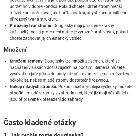
poškozených větví na jaře pomůže podpořit zdraví stromu a
udržet ho v dobré kondici. Pokud chcete udržet strom menší,
můžete ho prořezávat, ale buďte opatrní, abyste nenarušili jeho
přirozený tvar a strukturu.
Přirozený tvar stromu:
Douglasky mají přirozeně krásný
kuželovitý tvar, a proto není nutné je výrazně prořezávat, pokud
chcete zachovat jejich estetický vzhled.
Množení
Množení semeny:
Douglasky lze množit ze semen, která se
nacházejí v šiškách dozrávajících na podzim. Semena můžete
vysévat na jaře přímo do půdy, ale pěstování ze semen může trvat
několik let, než se mladé stromy dostatečně rozvinou.
Nákup mladých stromků:
Pokud chcete rychlejší výsledky, můžete
si pořídit mladé stromky v zahradnictví, které již mají několik let a
jsou připravené k přesazení do zahrady.
Často kladené otázky
1. Jak rychle roste douglaska?