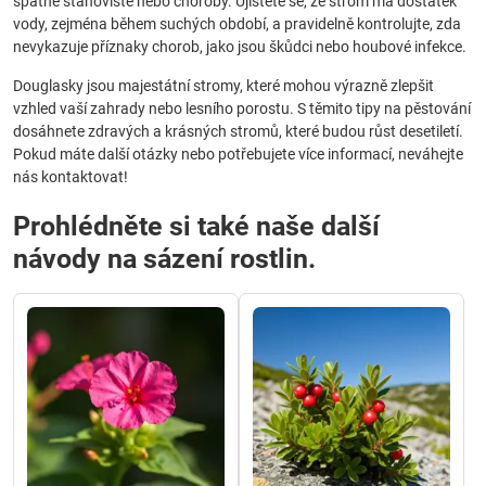
špatné stanoviště nebo choroby. Ujistěte se, že strom má dostatek
vody, zejména během suchých období, a pravidelně kontrolujte, zda
nevykazuje příznaky chorob, jako jsou škůdci nebo houbové infekce.
Douglasky jsou majestátní stromy, které mohou výrazně zlepšit
vzhled vaší zahrady nebo lesního porostu. S těmito tipy na pěstování
dosáhnete zdravých a krásných stromů, které budou růst desetiletí.
Pokud máte další otázky nebo potřebujete více informací, neváhejte
nás kontaktovat!
Prohlédněte si také naše další
návody na sázení rostlin.