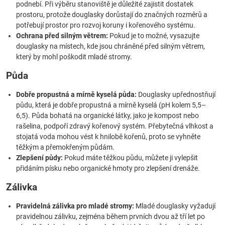
podnebí. Při výběru stanoviště je důležité zajistit dostatek
prostoru, protože douglasky dorůstají do značných rozměrů a
potřebují prostor pro rozvoj koruny i kořenového systému.
Ochrana před silným větrem:
Pokud je to možné, vysazujte
douglasky na místech, kde jsou chráněné před silným větrem,
který by mohl poškodit mladé stromy.
Půda
Dobře propustná a mírně kyselá půda:
Douglasky upřednostňují
půdu, která je dobře propustná a mírně kyselá (pH kolem 5,5–
6,5). Půda bohatá na organické látky, jako je kompost nebo
rašelina, podpoří zdravý kořenový systém. Přebytečná vlhkost a
stojatá voda mohou vést k hnilobě kořenů, proto se vyhněte
těžkým a přemokřeným půdám.
Zlepšení půdy:
Pokud máte těžkou půdu, můžete ji vylepšit
přidáním písku nebo organické hmoty pro zlepšení drenáže.
Zálivka
Pravidelná zálivka pro mladé stromy:
Mladé douglasky vyžadují
pravidelnou zálivku, zejména během prvních dvou až tří let po