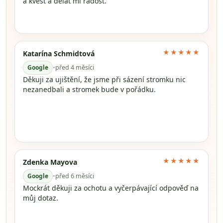
a kvést a dělat mi radost.
★★★★★
Katarína Schmidtová
Google
•
před 4 měsíci
Děkuji za ujištění, že jsme při sázení stromku nic
nezanedbali a stromek bude v pořádku.
★★★★★
Zdenka Mayova
Google
•
před 6 měsíci
Mockrát děkuji za ochotu a vyčerpávající odpověď na
můj dotaz.