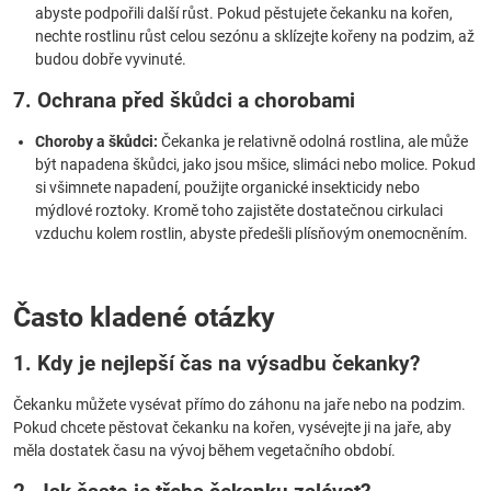
abyste podpořili další růst. Pokud pěstujete čekanku na kořen,
nechte rostlinu růst celou sezónu a sklízejte kořeny na podzim, až
budou dobře vyvinuté.
7. Ochrana před škůdci a chorobami
Choroby a škůdci:
Čekanka je relativně odolná rostlina, ale může
být napadena škůdci, jako jsou mšice, slimáci nebo molice. Pokud
si všimnete napadení, použijte organické insekticidy nebo
mýdlové roztoky. Kromě toho zajistěte dostatečnou cirkulaci
vzduchu kolem rostlin, abyste předešli plísňovým onemocněním.
Často kladené otázky
1. Kdy je nejlepší čas na výsadbu čekanky?
Čekanku můžete vysévat přímo do záhonu na jaře nebo na podzim.
Pokud chcete pěstovat čekanku na kořen, vysévejte ji na jaře, aby
měla dostatek času na vývoj během vegetačního období.