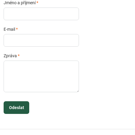
Jméno a příjmení
*
E-mail
*
Zpráva
*
Odeslat