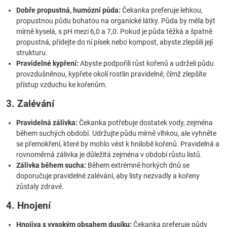
Dobře propustná, humózní půda:
Čekanka preferuje lehkou,
propustnou půdu bohatou na organické látky. Půda by měla být
mírně kyselá, s pH mezi 6,0 a 7,0. Pokud je půda těžká a špatně
propustná, přidejte do ní písek nebo kompost, abyste zlepšili její
strukturu.
Pravidelné kypření:
Abyste podpořili růst kořenů a udrželi půdu
provzdušněnou, kypřete okolí rostlin pravidelně, čímž zlepšíte
přístup vzduchu ke kořenům.
3. Zalévání
Pravidelná zálivka:
Čekanka potřebuje dostatek vody, zejména
během suchých období. Udržujte půdu mírně vlhkou, ale vyhněte
se přemokření, které by mohlo vést k hnilobě kořenů. Pravidelná a
rovnoměrná zálivka je důležitá zejména v období růstu listů.
Zálivka během sucha:
Během extrémně horkých dnů se
doporučuje pravidelné zalévání, aby listy nezvadly a kořeny
zůstaly zdravé.
4. Hnojení
Hnojiva s vysokým obsahem dusíku:
Čekanka preferuje půdy