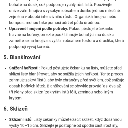
bohaté na dusík, což podporuje rychlý růst listů. Používejte
univerzální hnojivo s vysokým obsahem dusíku jednou měsíčně,
zejména v období intenzivního růstu. Organická hnojiva nebo
kompost mohou také pomoci udržet půdu úrodnou.
Upravené hnojení podle potřeby:
Pokud pěstujete čekanku
hlavně na kořeny, omezte použití hnojiv bohatých na dusík a
zaměřte se na hnojiva s vyšším obsahem fosforu a draslíku, která
podporují vývoj kořenů.
5. Blanšírování
Snížení hořkosti:
Pokud pěstujete čekanku na listy, můžete před
sklizní listy blanšírovat, aby se snížila jejich hořkost. Tento proces
zahrnuje zakrytí listů, aby byly chráněny před světlem, což snižuje
obsah hořkých látek. Blanšírování se obvykle provádí asi dva až
tři týdny před sklizní zakrytím listů fólií, zeminou nebo jiným
krytem.
6. Sklizeň
Sklizeň listů:
Listy čekanky můžete začít sklízet, když dosáhnou
výšky 10–15 cm. Sklízejte je postupně od spodní části rostliny,