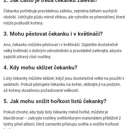
2. Jak často je třeba čekanku zalévat?
Čekanka potřebuje pravidelnou zálivku, zejména během suchých
období. Udržujte půdu mírně vlhkou, ale vyhněte se přemokření, které
může poškodit kořeny.
3. Mohu pěstovat čekanku i v květináči?
Ano, čekanku můžete pěstovat i v květináči. Zajistěte dostatečně
velký květináč s dobrým odvodněním a pravidelně zalévejte, abyste
zajistili zdravý růst rostliny.
4. Kdy mohu sklízet čekanku?
Listy čekanky můžete sklízet, když jsou dostatečně velké na použití v
salátech. Pokud pěstujete čekanku na kořen, sklízejte ji na podzim,
až kořeny dosáhnou požadované velikosti.
5. Jak mohu snížit hořkost listů čekanky?
Pokud chcete, aby byly listy čekanky méně hořké, můžete je
blanšírovat – zakryjte rostliny světlotěsným materiálem přibližně 2
týdny před sklizní, čímž zamezíte přístupu světla a snížíte hořkost