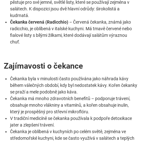
pěstuje pro své jemné, světlé listy, které se používají zejména v
salátech. K dispozici jsou dvě hlavní odrůdy: širokolistá a
kudrnatá.
Čekanka červená (Radicchio)
– Červená čekanka, známá jako
radicchio, je oblíbená v italské kuchyni. Má tmavě červené nebo
fialové listy s bílými žilkami, které dodávají salátům výraznou
chuť.
Zajímavosti o čekance
Čekanka byla v minulosti často používána jako náhrada kávy
během válečných období, kdy byl nedostatek kávy. Kořen čekanky
se praží a mele podobně jako káva.
Čekanka má mnoho zdravotních benefitů – podporuje trávení,
obsahuje mnoho vlákniny a vitamínů, a kořen obsahuje inulin,
který je prospěšný pro střevní mikroflóru.
V tradiční medicíně se čekanka používala k podpoře detoxikace
jater a zlepšení trávení.
Čekanka je oblíbená v kuchyních po celém světě, zejména ve
středomořské kuchyni, kde se často využívá v salátech a teplých