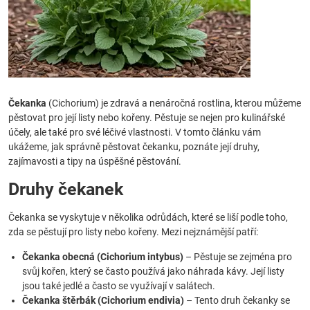
Čekanka
(Cichorium) je zdravá a nenáročná rostlina, kterou můžeme
pěstovat pro její listy nebo kořeny. Pěstuje se nejen pro kulinářské
účely, ale také pro své léčivé vlastnosti. V tomto článku vám
ukážeme, jak správně pěstovat čekanku, poznáte její druhy,
zajímavosti a tipy na úspěšné pěstování.
Druhy čekanek
Čekanka se vyskytuje v několika odrůdách, které se liší podle toho,
zda se pěstují pro listy nebo kořeny. Mezi nejznámější patří:
Čekanka obecná (Cichorium intybus)
– Pěstuje se zejména pro
svůj kořen, který se často používá jako náhrada kávy. Její listy
jsou také jedlé a často se využívají v salátech.
Čekanka štěrbák (Cichorium endivia)
– Tento druh čekanky se