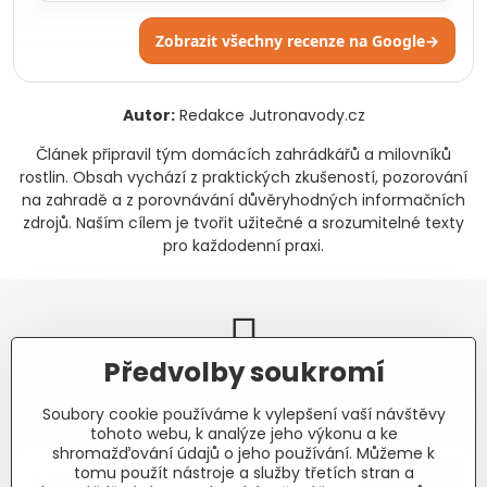
Zobrazit všechny recenze na Google
→
Autor:
Redakce Jutronavody.cz
Článek připravil tým domácích zahrádkářů a milovníků
rostlin. Obsah vychází z praktických zkušeností, pozorování
na zahradě a z porovnávání důvěryhodných informačních
zdrojů. Naším cílem je tvořit užitečné a srozumitelné texty
pro každodenní praxi.
Předvolby soukromí
Newsletter
Soubory cookie používáme k vylepšení vaší návštěvy
Odebírat naše novinky:
tohoto webu, k analýze jeho výkonu a ke
shromažďování údajů o jeho používání. Můžeme k
tomu použít nástroje a služby třetích stran a
Odebírat