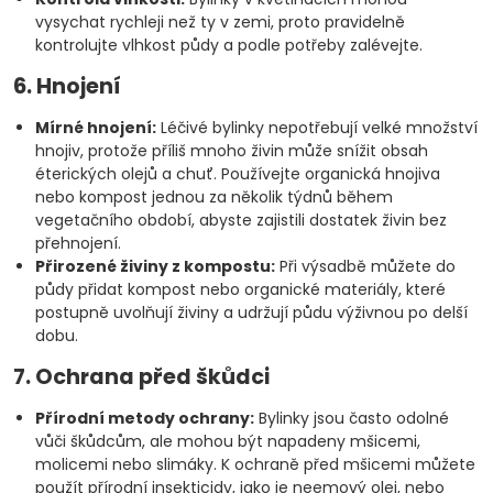
vysychat rychleji než ty v zemi, proto pravidelně
kontrolujte vlhkost půdy a podle potřeby zalévejte.
6. Hnojení
Mírné hnojení:
Léčivé bylinky nepotřebují velké množství
hnojiv, protože příliš mnoho živin může snížit obsah
éterických olejů a chuť. Používejte organická hnojiva
nebo kompost jednou za několik týdnů během
vegetačního období, abyste zajistili dostatek živin bez
přehnojení.
Přirozené živiny z kompostu:
Při výsadbě můžete do
půdy přidat kompost nebo organické materiály, které
postupně uvolňují živiny a udržují půdu výživnou po delší
dobu.
7. Ochrana před škůdci
Přírodní metody ochrany:
Bylinky jsou často odolné
vůči škůdcům, ale mohou být napadeny mšicemi,
molicemi nebo slimáky. K ochraně před mšicemi můžete
použít přírodní insekticidy, jako je neemový olej, nebo