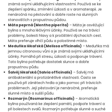
známá svými uklidňujícími vlastnostmi. Používá se ke
zlepšení spánku, zmírnění úzkosti a v aromaterapii. Je
nenáročná na pěstování a dobře roste na slunných
stanovištích s propustnou půdou.
Máta peprná (Mentha piperita)
– Máta je osvěžující
bylina s mnoha léčivými účinky. Používá se na trávicí
problémy, bolesti hlavy a k pročištění dýchacích cest.
Máta preferuje vlhčí půdu a polostinné místo.
Meduňka lékařská (Melissa officinalis)
– Meduňka má
jemnou citronovou vůni a je známá svými uklidňujícími
účinky. Pomáhá při stresu, úzkosti a podporuje trávení.
Tato bylina potřebuje dostatek slunce a dobře
propustnou půdu.
Šalvěj lékařská (Salvia officinalis)
– Šalvěj má
antibakteriální a protizánětlivé vlastnosti. Často se
používá při zánětech hrdla a jako pomoc při trávicích
problémech. Její pěstování je nenáročné, preferuje
slunné místo a sušší půdu.
Rozmarýn (Rosmarinus officinalis)
– Aromatická
bylina používaná ke zlepšení paměti, podpoře trávení a
při bolestech svalů. Rozmarýn potřebuje slunné a suché