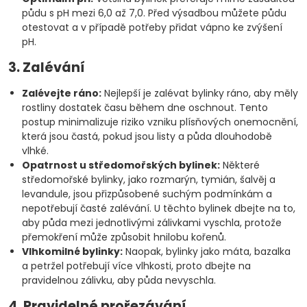
půdu s pH mezi 6,0 až 7,0. Před výsadbou můžete půdu
otestovat a v případě potřeby přidat vápno ke zvýšení
pH.
3. Zalévání
Zalévejte ráno:
Nejlepší je zalévat bylinky ráno, aby měly
rostliny dostatek času během dne oschnout. Tento
postup minimalizuje riziko vzniku plísňových onemocnění,
která jsou častá, pokud jsou listy a půda dlouhodobě
vlhké.
Opatrnost u středomořských bylinek:
Některé
středomořské bylinky, jako rozmarýn, tymián, šalvěj a
levandule, jsou přizpůsobené suchým podmínkám a
nepotřebují časté zalévání. U těchto bylinek dbejte na to,
aby půda mezi jednotlivými zálivkami vyschla, protože
přemokření může způsobit hnilobu kořenů.
Vlhkomilné bylinky:
Naopak, bylinky jako máta, bazalka
a petržel potřebují více vlhkosti, proto dbejte na
pravidelnou zálivku, aby půda nevyschla.
4. Pravidelné prořezávání