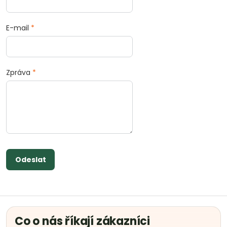
E-mail
*
Zpráva
*
Odeslat
Co o nás říkají zákazníci