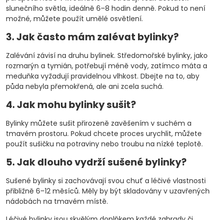
slunečního světla, ideálně 6–8 hodin denně. Pokud to není
možné, můžete použít umělé osvětlení.
3. Jak často mám zalévat bylinky?
Zalévání závisí na druhu bylinek. Středomořské bylinky, jako
rozmarýn a tymián, potřebují méně vody, zatímco máta a
meduňka vyžadují pravidelnou vlhkost. Dbejte na to, aby
půda nebyla přemokřená, ale ani zcela suchá.
4. Jak mohu bylinky sušit?
Bylinky můžete sušit přirozeně zavěšením v suchém a
tmavém prostoru. Pokud chcete proces urychlit, můžete
použít sušičku na potraviny nebo troubu na nízké teplotě.
5. Jak dlouho vydrží sušené bylinky?
Sušené bylinky si zachovávají svou chuť a léčivé vlastnosti
přibližně 6–12 měsíců. Měly by být skladovány v uzavřených
nádobách na tmavém místě.
Léčivé bylinky jsou skvělým doplňkem každé zahrady či