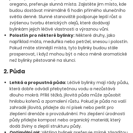
oregano, preferuje slunná místa. Zajistěte jim místo, kde
budou dostávat minimálně 6 hodin přímého slunečního
světla denně. Slunné stanoviště podporuje lepší růst a
zvýšenou tvorbu éterických olejů, které dodávají
bylinkám jejich léčivé vlastnosti a výraznou vůni.
Polostín pro některé bylinky:
Některé druhy, jako
například máta, meduňka nebo petržel, snesou i polostín.
Pokud máte stinnější místa, tyto bylinky budou stále
prosperovat, i když mohou být o něco méně aromatické
než bylinky pěstované na slunci.
2. Půda
Lehká a propustná půda:
Léčivé bylinky mají rády půdu,
která dobře odvádí přebytečnou vodu a nezůstává
dlouho mokrá. Příliš těžká, jílovitá půda může způsobit
hnilobu kořenů a zpomalení růstu. Pokud je půda na vaší
zahradě jílovitá, přidejte do ní písek nebo perlit pro
zlepšení drenáže a provzdušnění. Pro zlepšení úrodnosti
půdy přidejte kompost nebo organický materiál, který
dodá živiny a zlepší strukturu půdy.
Optimální pH:
Většina bylinek preferuje mírně zásaditou