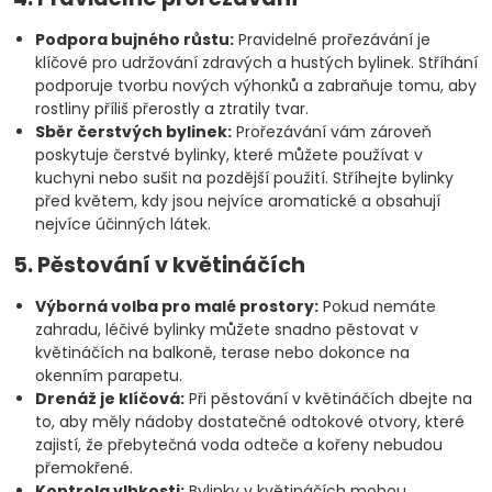
Podpora bujného růstu:
Pravidelné prořezávání je
klíčové pro udržování zdravých a hustých bylinek. Stříhání
podporuje tvorbu nových výhonků a zabraňuje tomu, aby
rostliny příliš přerostly a ztratily tvar.
Sběr čerstvých bylinek:
Prořezávání vám zároveň
poskytuje čerstvé bylinky, které můžete používat v
kuchyni nebo sušit na pozdější použití. Stříhejte bylinky
před květem, kdy jsou nejvíce aromatické a obsahují
nejvíce účinných látek.
5. Pěstování v květináčích
Výborná volba pro malé prostory:
Pokud nemáte
zahradu, léčivé bylinky můžete snadno pěstovat v
květináčích na balkoně, terase nebo dokonce na
okenním parapetu.
Drenáž je klíčová:
Při pěstování v květináčích dbejte na
to, aby měly nádoby dostatečné odtokové otvory, které
zajistí, že přebytečná voda odteče a kořeny nebudou
přemokřené.
Kontrola vlhkosti:
Bylinky v květináčích mohou