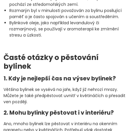
pochází ze středomořských zemí.
Rozmarýn byl v minulosti považován za bylinu posilující
paměť a je často spojován s učením a soustředěním.
Bylinkové oleje, jako například levandulový či
rozmarýnový, se používají v aromaterapii ke zmírnění
stresu a úzkosti.
Časté otázky o pěstování
bylinek
1. Kdy je nejlepší čas na výsev bylinek?
Většina bylinek se vysévá na jaře, když již nehrozí mrazy.
Můžete je také předpěstovat uvnitř v květináčích a přesadit
ven později.
2. Mohu bylinky pěstovat i v interiéru?
Ano, mnoho bylinek lze pěstovat v interiéru na okenním
parapetu nebo v květináčích. Potřebují však dostatek