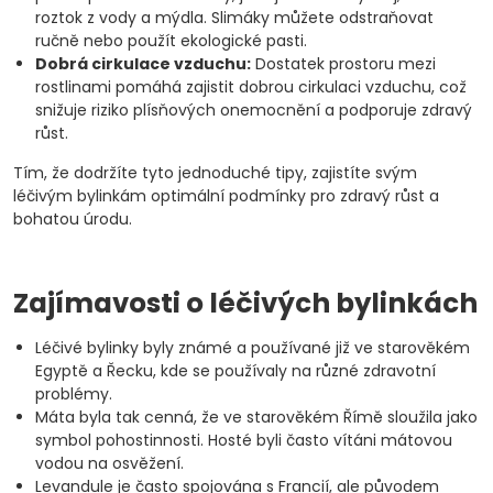
roztok z vody a mýdla. Slimáky můžete odstraňovat
ručně nebo použít ekologické pasti.
Dobrá cirkulace vzduchu:
Dostatek prostoru mezi
rostlinami pomáhá zajistit dobrou cirkulaci vzduchu, což
snižuje riziko plísňových onemocnění a podporuje zdravý
růst.
Tím, že dodržíte tyto jednoduché tipy, zajistíte svým
léčivým bylinkám optimální podmínky pro zdravý růst a
bohatou úrodu.
Zajímavosti o léčivých bylinkách
Léčivé bylinky byly známé a používané již ve starověkém
Egyptě a Řecku, kde se používaly na různé zdravotní
problémy.
Máta byla tak cenná, že ve starověkém Římě sloužila jako
symbol pohostinnosti. Hosté byli často vítáni mátovou
vodou na osvěžení.
Levandule je často spojována s Francií, ale původem