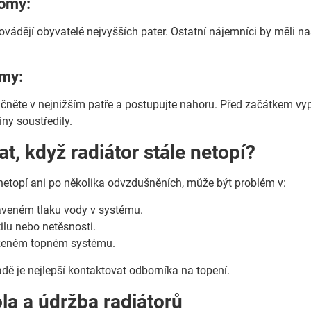
omy:
vádějí obyvatelé nejvyšších pater. Ostatní nájemníci by měli na
my:
něte v nejnižším patře a postupujte nahoru. Před začátkem vyp
ny soustředily.
at, když radiátor stále netopí?
netopí ani po několika odvzdušněních, může být problém v:
veném tlaku vody v systému.
lu nebo netěsnosti.
ženém topném systému.
dě je nejlepší kontaktovat odborníka na topení.
ola a údržba radiátorů