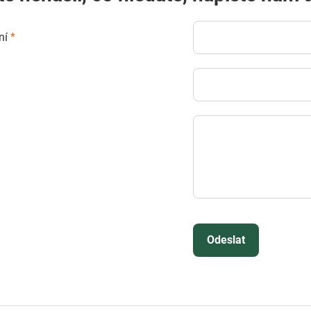
ní
*
Odeslat