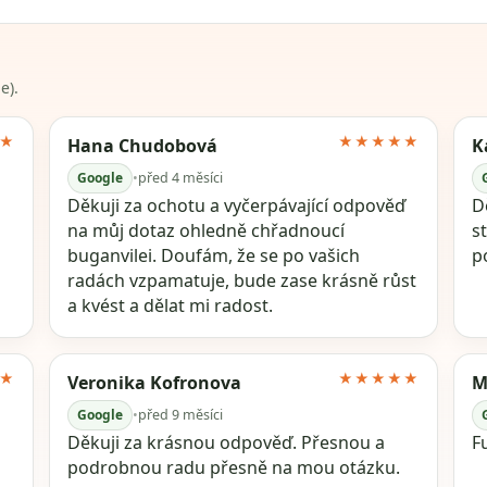
e).
★
★★★★★
Hana Chudobová
K
Google
•
před 4 měsíci
Děkuji za ochotu a vyčerpávající odpověď
Dě
na můj dotaz ohledně chřadnoucí
s
buganvilei. Doufám, že se po vašich
p
radách vzpamatuje, bude zase krásně růst
a kvést a dělat mi radost.
★
★★★★★
Veronika Kofronova
M
Google
•
před 9 měsíci
Děkuji za krásnou odpověď. Přesnou a
F
podrobnou radu přesně na mou otázku.