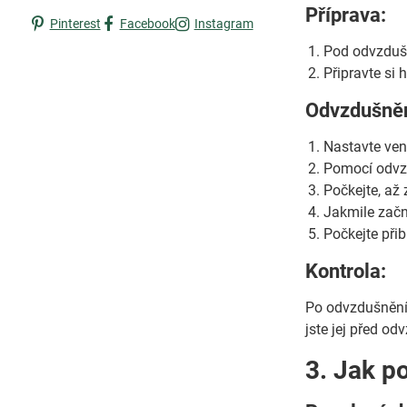
Příprava:
Pinterest
Facebook
Instagram
Pod odvzdušň
Připravte si 
Odvzdušněn
Nastavte vent
Pomocí odvzd
Počkejte, až 
Jakmile začne
Počkejte přib
Kontrola:
Po odvzdušnění 
jste jej před o
3. Jak p