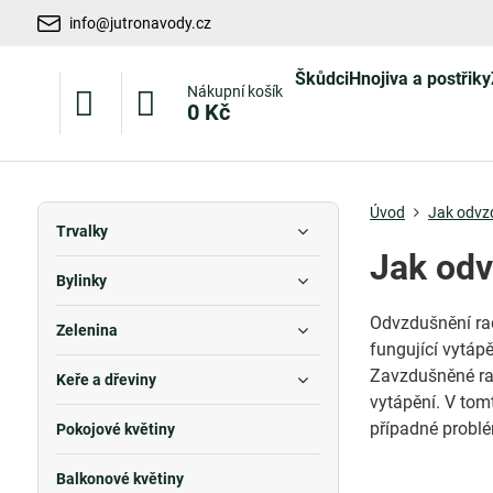
info@jutronavody.cz
Škůdci
Hnojiva a postřiky
Nákupní košík
0 Kč
Úvod
Jak odvzd
Trvalky
Jak odv
Bylinky
Odvzdušnění rad
Zelenina
fungující vytáp
Zavzdušněné rad
Keře a dřeviny
vytápění. V tomt
případné probl
Pokojové květiny
Balkonové květiny