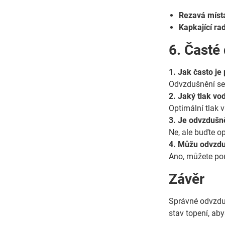
Rezavá míst
Kapkající rad
6. Časté
1. Jak často je
Odvzdušnění se
2. Jaký tlak vo
Optimální tlak 
3. Je odvzdušn
Ne, ale buďte o
4. Můžu odvzdu
Ano, můžete pou
Závěr
Správné odvzduš
stav topení, ab