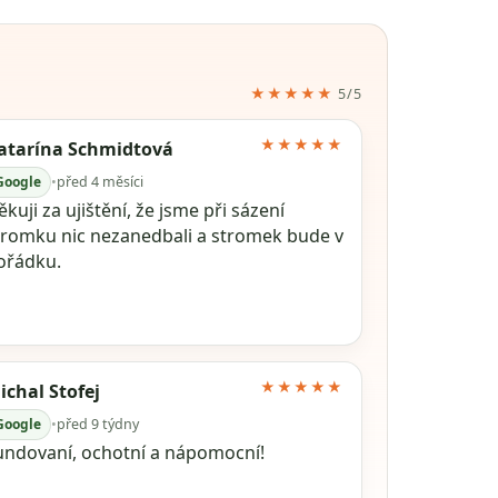
★★★★★
5/5
★★★★★
atarína Schmidtová
Google
•
před 4 měsíci
kuji za ujištění, že jsme při sázení
tromku nic nezanedbali a stromek bude v
ořádku.
★★★★★
ichal Stofej
Google
•
před 9 týdny
undovaní, ochotní a nápomocní!