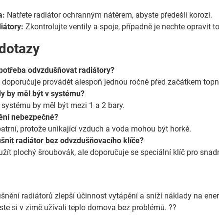
a:
Natřete radiátor ochranným nátěrem, abyste předešli korozi.
iátory:
Zkontrolujte ventily a spoje, případně je nechte opravit 
 dotazy
 potřeba odvzdušňovat radiátory?
 doporučuje provádět alespoň jednou ročně před začátkem topn
dy by měl být v systému?
v systému by měl být mezi 1 a 2 bary.
ění nebezpečné?
patrní, protože unikající vzduch a voda mohou být horké.
šnit radiátor bez odvzdušňovacího klíče?
žít plochý šroubovák, ale doporučuje se speciální klíč pro snad
nění radiátorů zlepší účinnost vytápění a sníží náklady na ener
yste si v zimě užívali teplo domova bez problémů. ??