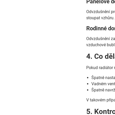
Panelové d
Odvzdušnění pro
stoupat vzhůru.
Rodinné do
Odvzdušnění zač
vzduchové bubli
4. Co děl
Pokud radiátor 
Špatně nasta
Vadném venti
Špatně navr
V takovém přípa
5. Kontr