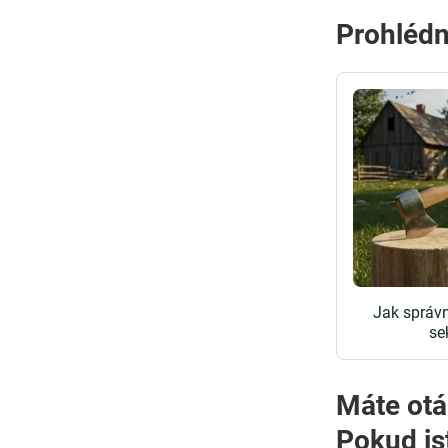
Prohlédn
Jak správ
se
Máte otá
Pokud js