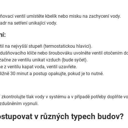
ovací ventil umístěte kbelík nebo misku na zachycení vody.
hadr na setření unikající vody.
í:
il na nejvyšší stupeň (termostatickou hlavici).
ušňovacího klíče nebo šroubováku uvolněte ventil otočením dol
začne ze ventilu unikat vzduch (bude syčet).
 z ventilu kapat voda, ventil uzavřete.
ližně 30 minut a postup opakujte, pokud je to nutné.
zkontrolujte tlak vody v systému a v případě potřeby doplňte 
dvzdušněním vypnuli.
ostupovat v různých typech budov?