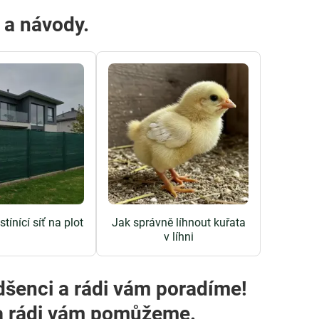
y a návody.
tínící síť na plot
Jak správně líhnout kuřata
v líhni
dšenci a rádi vám poradíme!
m a rádi vám pomůžeme.