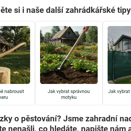
ěte si i naše další zahrádkářské tip
ně nabrousit
Jak vybrat správnou
Jak vybrat s
keru
motyku
zky o pěstování? Jsme zahradní na
te nenašli, co hledáte, napište ná