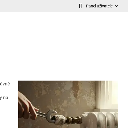
Panel uživatele
rávně
y na