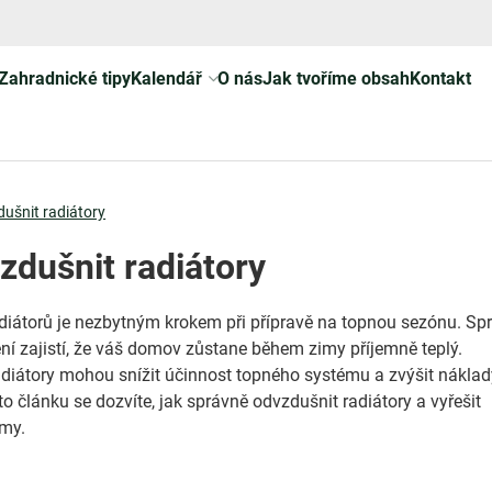
Zahradnické tipy
Kalendář
O nás
Jak tvoříme obsah
Kontakt
ušnit radiátory
zdušnit radiátory
iátorů je nezbytným krokem při přípravě na topnou sezónu. Sp
ění zajistí, že váš domov zůstane během zimy příjemně teplý.
iátory mohou snížit účinnost topného systému a zvýšit náklad
o článku se dozvíte, jak správně odvzdušnit radiátory a vyřešit
émy.