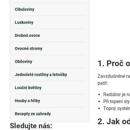
Cibuloviny
Luskoviny
Drobná ovoce
Ovocné stromy
1. Proč 
Obiloviny
Jednoleté rostliny a letničky
Zavzdušněné rad
patří:
Louční květiny
Radiátor je 
Houby a hřiby
Při topení sl
Topný systém
Recepty ze zahrady
2. Jak o
Sledujte nás: