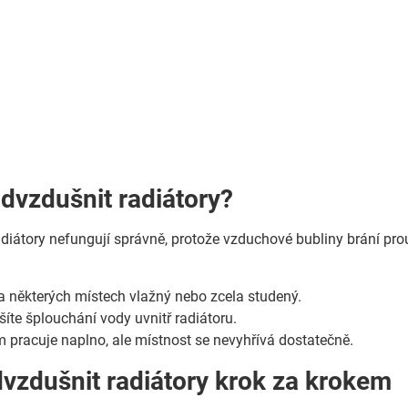
odvzdušnit radiátory?
iátory nefungují správně, protože vzduchové bubliny brání pro
na některých místech vlažný nebo zcela studený.
yšíte šplouchání vody uvnitř radiátoru.
 pracuje naplno, ale místnost se nevyhřívá dostatečně.
dvzdušnit radiátory krok za krokem