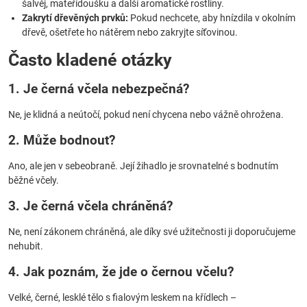
šalvěj, mateřídoušku a další aromatické rostliny.
Zakrytí dřevěných prvků:
Pokud nechcete, aby hnízdila v okolním
dřevě, ošetřete ho nátěrem nebo zakryjte síťovinou.
Často kladené otázky
1. Je černá včela nebezpečná?
Ne, je klidná a neútočí, pokud není chycena nebo vážně ohrožena.
2. Může bodnout?
Ano, ale jen v sebeobraně. Její žihadlo je srovnatelné s bodnutím
běžné včely.
3. Je černá včela chráněná?
Ne, není zákonem chráněná, ale díky své užitečnosti ji doporučujeme
nehubit.
4. Jak poznám, že jde o černou včelu?
Velké, černé, lesklé tělo s fialovým leskem na křídlech –