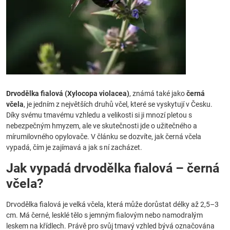
Drvodělka fialová (Xylocopa violacea)
, známá také jako
černá
včela
, je jedním z největších druhů včel, které se vyskytují v Česku.
Díky svému tmavému vzhledu a velikosti si ji mnozí pletou s
nebezpečným hmyzem, ale ve skutečnosti jde o užitečného a
mírumilovného opylovače. V článku se dozvíte, jak černá včela
vypadá, čím je zajímavá a jak s ní zacházet.
Jak vypadá drvodělka fialová – černá
včela?
Drvodělka fialová je velká včela, která může dorůstat délky až 2,5–3
cm. Má černé, lesklé tělo s jemným fialovým nebo namodralým
leskem na křídlech. Právě pro svůj tmavý vzhled bývá označována