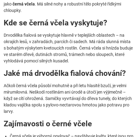
jako
černá včela
. Má silné nohy a robustní tělo pokryté řídkými
chloupky.
Kde se černá včela vyskytuje?
Drvodělka fialová se vyskytuje hlavně v teplejších oblastech – na
okrajích lesů, v zahradách, parcích či sadech. Má ráda slunná místa
s bohatým výskytem kvetoucích rostlin. Černá včela si hnízda buduje
ve starém dřevě, dutinách stromů, trámech nebo sloupech, které
vyhlodává pomocí silných kusadel.
Jaké má drvodělka fialová chování?
Ačkoli černá včela působí mohutně a při letu hlasitě bzučí, je velmi
mírumilovná. Neškodí rostlinám ani úrodě a útočí jen výjimečně –
když se cítí ohrožená. Samičky vyvrtávají do dřeva tunely, do kterých
kladou vajíčka spolu s pylovo-nectarovou hmotou jako potravu pro
larvy.
Zajímavosti o černé včele
Černá včela je výborný opylovač – navštěvuje květy, které jsou pro