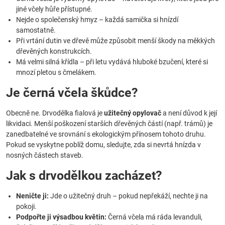
jiné včely hůře přístupné.
Nejde o společenský hmyz – každá samička si hnízdí
samostatně.
Při vrtání dutin ve dřevě může způsobit menší škody na měkkých
dřevěných konstrukcích.
Má velmi silná křídla – při letu vydává hluboké bzučení, které si
mnozí pletou s čmelákem.
Je černá včela škůdce?
Obecně ne. Drvodělka fialová je
užitečný opylovač
a není důvod k její
likvidaci. Menší poškození starších dřevěných částí (např. trámů) je
zanedbatelné ve srovnání s ekologickým přínosem tohoto druhu.
Pokud se vyskytne poblíž domu, sledujte, zda si nevrtá hnízda v
nosných částech staveb.
Jak s drvodělkou zacházet?
Neničte ji:
Jde o užitečný druh – pokud nepřekáží, nechte ji na
pokoji.
Podpořte ji výsadbou květin:
Černá včela má ráda levanduli,