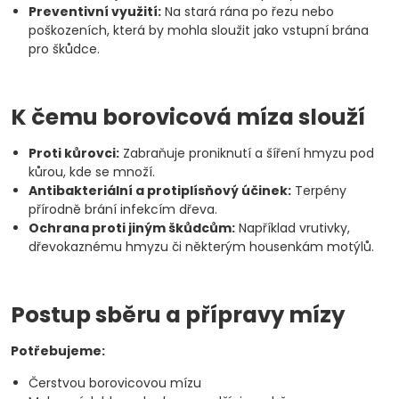
Preventivní využití:
Na stará rána po řezu nebo
poškozeních, která by mohla sloužit jako vstupní brána
pro škůdce.
K čemu borovicová míza slouží
Proti kůrovci:
Zabraňuje proniknutí a šíření hmyzu pod
kůrou, kde se množí.
Antibakteriální a protiplísňový účinek:
Terpény
přírodně brání infekcím dřeva.
Ochrana proti jiným škůdcům:
Například vrutivky,
dřevokaznému hmyzu či některým housenkám motýlů.
Postup sběru a přípravy mízy
Potřebujeme:
Čerstvou borovicovou mízu