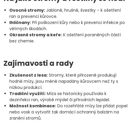
Ovocné stromy:
Jabloně, hrušně, švestky – k ošetření
ran a prevenci kůrovce.
Ihličnany:
Při poškození kůry nebo k prevenci infekce po
větrných škodách.
Okrasné stromy a keře:
K ošetření poraněných částí
bez chemie.
Zajímavosti a rady
Zkušenost z lesa:
Stromy, které přirozeně produkují
hodně mízy, jsou méně napadány kůrovcem než ty s
nízkou produkcí.
Tradiční využití:
Míza se historicky používala k
dezinfekci ran, výrobě mýdel či přírodních lepidel.
Možnost kombinace:
Do rozehřáté mízy lze přidat popel
nebo vosk a vytvořit tak domácí ochranný balzám na
zranění stromů.