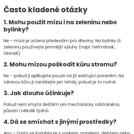
Často kladené otázky
1. Mohu použit mízu i na zeleninu nebo
bylinky?
Ne – míza je určena především pro dřeviny. Na bylinky či
zeleninu používejte jemnější výluhy (např. heřmánek,
česnek).
2. Mohu mízou poškodit kůru stromu?
Ne – pokud ji aplikujete pouze na již existující poranění. Na
zdravou kůru ji nanášejte jen tehdy, pokud je to nutné.
3. Jak dlouho účinkuje?
Pokud není smyta deštěm ani mechanicky odstraněna,
působí i několik týdnů.
4. Dá se smíchat s jinými prostředky?
Ano – často se kombinuje s voskem, popelem, dehtem nebo