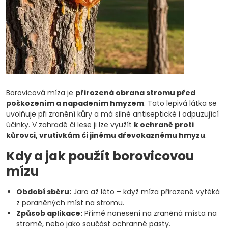
Borovicová míza je
přirozená obrana stromu před
poškozením a napadením hmyzem
. Tato lepivá látka se
uvolňuje při zranění kůry a má silné antiseptické i odpuzující
účinky. V zahradě či lese ji lze využít
k ochraně proti
kůrovci, vrutivkám či jinému dřevokaznému hmyzu
.
Kdy a jak použít borovicovou
mízu
Období sběru:
Jaro až léto – když míza přirozeně vytéká
z poraněných míst na stromu.
Způsob aplikace:
Přímé nanesení na zraněná místa na
stromě, nebo jako součást ochranné pasty.