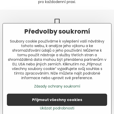
pro každodenní praxi.
Předvolby soukromí
Newsletter
Soubory cookie používáme k vylepšení vaší návštěvy
Odebírat naše novinky:
tohoto webu, k analýze jeho výkonu a ke
shromažďování údajů o jeho používání. Můžeme k
tomu použít nástroje a služby třetích stran a
Odebírat
shromážděná data mohou být přenášena partnerům v
EU, USA nebo jiných zemích. Kliknutím na „Přijmout
všechny soubory cookie“ vyjadřujete svůj souhlas s
Chci se přihlásit k odběru novinek e-mailem.
tímto zpracováním. Níže můžete najít podrobné
informace nebo upravit své preference.
Zásady ochrany soukromí
Přijmout všechny cookies
©
2026
Copyright
Předvolby soukromí
Zásady ochrany soukromí
Ukázat podrobnosti
Vytvořeno systémem:
ByznysWeb.cz