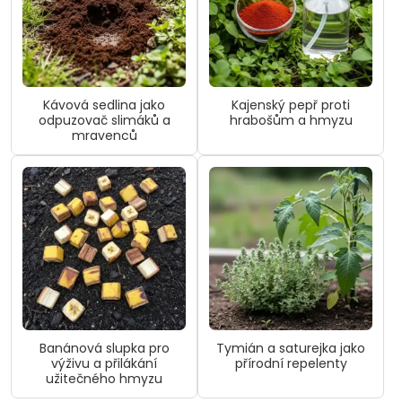
Kávová sedlina jako
Kajenský pepř proti
odpuzovač slimáků a
hrabošům a hmyzu
mravenců
Banánová slupka pro
Tymián a saturejka jako
výživu a přilákání
přírodní repelenty
užitečného hmyzu