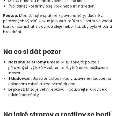
Malou nádobku nebo kovovou lžíci na sběr
(Volitelně) Rostlinný olej, vosk nebo líh na ředění
Postup:
Mízu sbírejte opatrně z povrchu kůry, ideálně z
přirozených výtoků. Pokud je hustá, můžete ji ohřát ve vodní
lázni a rozmíchat s trochou oleje nebo lihu, aby byla vhodná
k roztírání.
Na co si dát pozor
Nezraňujte stromy uměle:
Mízu sbírejte pouze z
přirozených výtoků – zabráníte zbytečnému poškození
stromu.
Skladování:
Udržujte čistou mízu v uzavřené nádobě na
chladném místě mimo přímé slunce.
Lepkost:
Míza je velmi lepkavá – používejte rukavice a
odolné pomůcky.
Na jaké stromy a rostliny se hodí