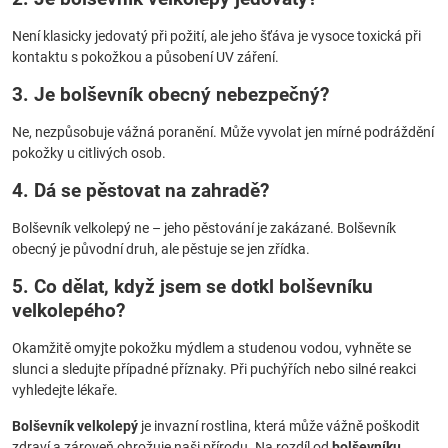
Není klasicky jedovatý při požití, ale jeho šťáva je vysoce toxická při
kontaktu s pokožkou a působení UV záření.
3. Je bolševník obecný nebezpečný?
Ne, nezpůsobuje vážná poranění. Může vyvolat jen mírné podráždění
pokožky u citlivých osob.
4. Dá se pěstovat na zahradě?
Bolševník velkolepý ne – jeho pěstování je zakázané. Bolševník
obecný je původní druh, ale pěstuje se jen zřídka.
5. Co dělat, když jsem se dotkl bolševníku
velkolepého?
Okamžitě omyjte pokožku mýdlem a studenou vodou, vyhněte se
slunci a sledujte případné příznaky. Při puchýřích nebo silné reakci
vyhledejte lékaře.
Bolševník velkolepý
je invazní rostlina, která může vážně poškodit
zdraví a zároveň ohrožuje naši přírodu. Na rozdíl od
bolševníku