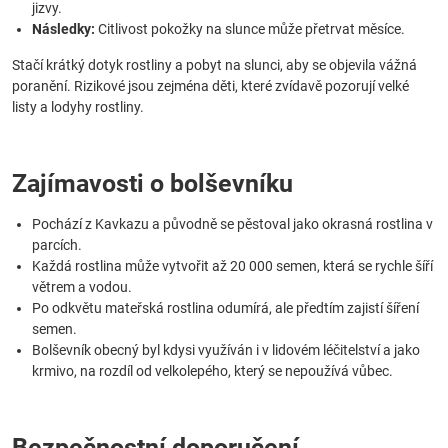
jizvy.
Následky:
Citlivost pokožky na slunce může přetrvat měsíce.
Stačí krátký dotyk rostliny a pobyt na slunci, aby se objevila vážná
poranění. Rizikové jsou zejména děti, které zvídavě pozorují velké
listy a lodyhy rostliny.
Zajímavosti o bolševníku
Pochází z Kavkazu a původně se pěstoval jako okrasná rostlina v
parcích.
Každá rostlina může vytvořit až 20 000 semen, která se rychle šíří
větrem a vodou.
Po odkvětu mateřská rostlina odumírá, ale předtím zajistí šíření
semen.
Bolševník obecný byl kdysi využíván i v lidovém léčitelství a jako
krmivo, na rozdíl od velkolepého, který se nepoužívá vůbec.
Bezpečnostní doporučení