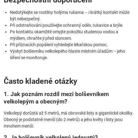
Nedotýkejte se rostliny holýma rukama – i krátký kontakt může
být nebezpečný.
Při odstraňování používejte ochranný oděv, rukavice a brýle.
Po kontaktu okamžitě omyjte pokožku studenou vodou a
mýdlem, chraňte ji před sluncem.
Při příznacích popálení vyhledejte lékařskou pomoc.
Výskyt bolševníku velkolepého hlaste místním úřadům – jeho
šíření se monitoruje.
Často kladené otázky
1. Jak poznám rozdíl mezi bolševníkem
velkolepým a obecným?
Velkolepý dorůstá až 5 metrů, má obrovské listy a gigantické okolíky.
Obecný je podstatně menší (do 2 metrů) a jeho květy i listy jsou
mnohem menší.
2. Je bolševník velkolepý jedovatý?