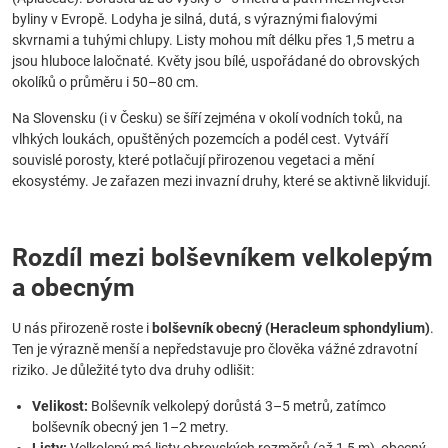
byliny v Evropě. Lodyha je silná, dutá, s výraznými fialovými
skvrnami a tuhými chlupy. Listy mohou mít délku přes 1,5 metru a
jsou hluboce laločnaté. Květy jsou bílé, uspořádané do obrovských
okolíků o průměru i 50–80 cm.
Na Slovensku (i v Česku) se šíří zejména v okolí vodních toků, na
vlhkých loukách, opuštěných pozemcích a podél cest. Vytváří
souvislé porosty, které potlačují přirozenou vegetaci a mění
ekosystémy. Je zařazen mezi invazní druhy, které se aktivně likvidují.
Rozdíl mezi bolševníkem velkolepým
a obecným
U nás přirozeně roste i
bolševník obecný (Heracleum sphondylium)
.
Ten je výrazně menší a nepředstavuje pro člověka vážné zdravotní
riziko. Je důležité tyto dva druhy odlišit:
Velikost:
Bolševník velkolepý dorůstá 3–5 metrů, zatímco
bolševník obecný jen 1–2 metry.