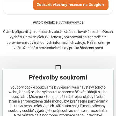
Zobrazit všechny recenze na Google
→
Autor:
Redakce Jutronavody.cz
Článek připravil tým domácích zahrádkářů a milovníků rostlin. Obsah
vychází z praktických zkušeností, pozorování na zahradě a z
porovnávání důvěryhodných informačních zdrojů. Naším cílem je
tvořit užitečné a srozumitelné texty pro každodenní praxi.
Předvolby soukromí
Newsletter
Soubory cookie používáme k vylepšení vaší návštěvy tohoto
Odebírat naše novinky:
webu, k analýze jeho výkonu a ke shromažďování údajů o jeho
používání. Můžeme k tomu použít nástroje a služby třetích
stran a shromážděná data mohou být přenášena partnerům v
Odebírat
EU, USA nebo jiných zemích. Kliknutím na „Přijmout všechny
soubory cookie“ vyjadřujete svůj souhlas s tímto zpracováním.
Níže můžete najít podrobné informace nebo upravit své