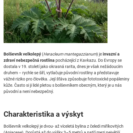
Bolševník velkolepý
(
Heracleum mantegazzianum
) je
invazní a
zdraví nebezpečná rostlina
pocházející z Kavkazu. Do Evropy se
dostala v 19. století jako okrasná rarita, dnes je však nežádoucím
druhem – rychle se šíří, vytlačuje původní rostliny a představuje
vážné riziko pro člověka. Její šťáva způsobuje fototoxické popáleniny
kůže. Často si ji lidé pletou s bolševníkem obecným, který je u nás
původní a není nebezpečný.
Charakteristika a výskyt
Bolševník velkolepý je dvou- až víceletá bylina z čeledi miříkovitých
(Apiaceae). Dorůstá až do výšky 3–5 metrů a patří mezi největší