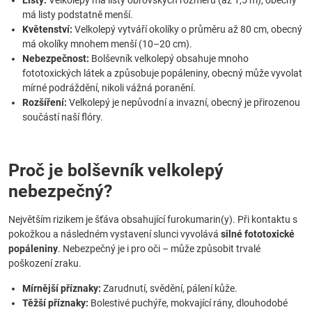
Listy:
Velkolepý má listy obrovských rozměrů (až 1,5 m), obecný
má listy podstatně menší.
Květenství:
Velkolepý vytváří okolíky o průměru až 80 cm, obecný
má okolíky mnohem menší (10–20 cm).
Nebezpečnost:
Bolševník velkolepý obsahuje mnoho
fototoxických látek a způsobuje popáleniny, obecný může vyvolat
mírné podráždění, nikoli vážná poranění.
Rozšíření:
Velkolepý je nepůvodní a invazní, obecný je přirozenou
součástí naší flóry.
Proč je bolševník velkolepý
nebezpečný?
Největším rizikem je šťáva obsahující furokumarin(y). Při kontaktu s
pokožkou a následném vystavení slunci vyvolává
silné fototoxické
popáleniny
. Nebezpečný je i pro oči – může způsobit trvalé
poškození zraku.
Mírnější příznaky:
Zarudnutí, svědění, pálení kůže.
Těžší příznaky:
Bolestivé puchýře, mokvající rány, dlouhodobé