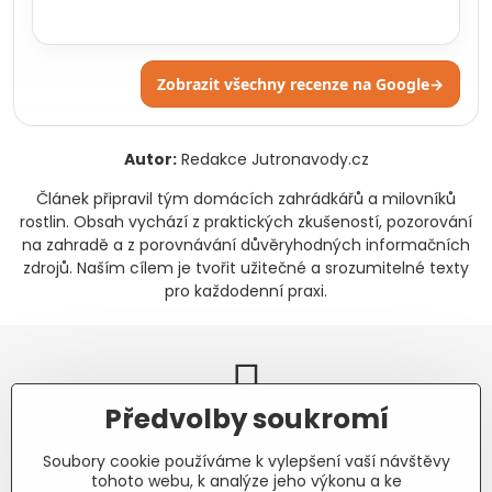
Zobrazit všechny recenze na Google
→
Autor:
Redakce Jutronavody.cz
Článek připravil tým domácích zahrádkářů a milovníků
rostlin. Obsah vychází z praktických zkušeností, pozorování
na zahradě a z porovnávání důvěryhodných informačních
zdrojů. Naším cílem je tvořit užitečné a srozumitelné texty
pro každodenní praxi.
Předvolby soukromí
Newsletter
Soubory cookie používáme k vylepšení vaší návštěvy
Odebírat naše novinky:
tohoto webu, k analýze jeho výkonu a ke