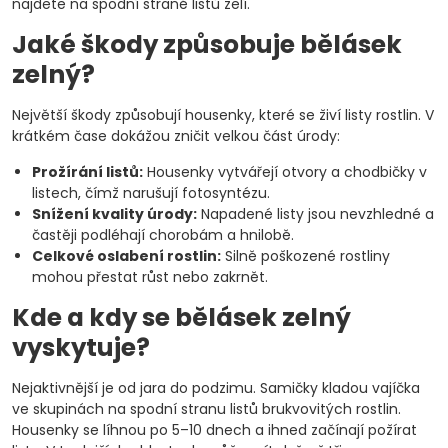
najdete na spodní straně listů zelí.
Jaké škody způsobuje bělásek
zelný?
Největší škody způsobují housenky, které se živí listy rostlin. V
krátkém čase dokážou zničit velkou část úrody:
Prožírání listů:
Housenky vytvářejí otvory a chodbičky v
listech, čímž narušují fotosyntézu.
Snížení kvality úrody:
Napadené listy jsou nevzhledné a
častěji podléhají chorobám a hnilobě.
Celkové oslabení rostlin:
Silně poškozené rostliny
mohou přestat růst nebo zakrnět.
Kde a kdy se bělásek zelný
vyskytuje?
Nejaktivnější je od jara do podzimu. Samičky kladou vajíčka
ve skupinách na spodní stranu listů brukvovitých rostlin.
Housenky se líhnou po 5–10 dnech a ihned začínají požírat