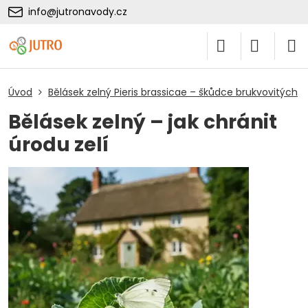
info@jutronavody.cz
Úvod
Bělásek zelný Pieris brassicae – škůdce brukvovitých
Bělásek zelný – jak chránit
úrodu zelí