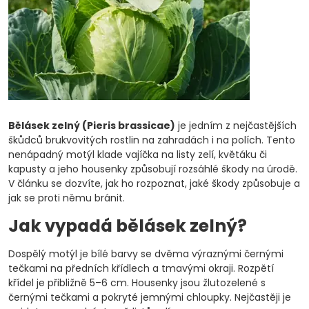
Bělásek zelný (Pieris brassicae)
je jedním z nejčastějších
škůdců brukvovitých rostlin na zahradách i na polích. Tento
nenápadný motýl klade vajíčka na listy zelí, květáku či
kapusty a jeho housenky způsobují rozsáhlé škody na úrodě.
V článku se dozvíte, jak ho rozpoznat, jaké škody způsobuje a
jak se proti němu bránit.
Jak vypadá bělásek zelný?
Dospělý motýl je bílé barvy se dvěma výraznými černými
tečkami na předních křídlech a tmavými okraji. Rozpětí
křídel je přibližně 5–6 cm. Housenky jsou žlutozelené s
černými tečkami a pokryté jemnými chloupky. Nejčastěji je