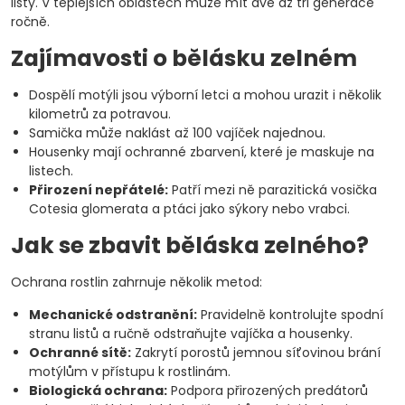
listy. V teplejších oblastech může mít dvě až tři generace
ročně.
Zajímavosti o bělásku zelném
Dospělí motýli jsou výborní letci a mohou urazit i několik
kilometrů za potravou.
Samička může naklást až 100 vajíček najednou.
Housenky mají ochranné zbarvení, které je maskuje na
listech.
Přirození nepřátelé:
Patří mezi ně parazitická vosička
Cotesia glomerata a ptáci jako sýkory nebo vrabci.
Jak se zbavit běláska zelného?
Ochrana rostlin zahrnuje několik metod:
Mechanické odstranění:
Pravidelně kontrolujte spodní
stranu listů a ručně odstraňujte vajíčka a housenky.
Ochranné sítě:
Zakrytí porostů jemnou síťovinou brání
motýlům v přístupu k rostlinám.
Biologická ochrana:
Podpora přirozených predátorů