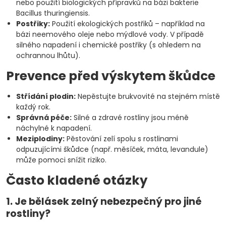
nebo použití biologických přípravků na bázi bakterie
Bacillus thuringiensis.
Postřiky:
Použití ekologických postřiků – například na
bázi neemového oleje nebo mýdlové vody. V případě
silného napadení i chemické postřiky (s ohledem na
ochrannou lhůtu).
Prevence před výskytem škůdce
Střídání plodin:
Nepěstujte brukvovité na stejném místě
každý rok.
Správná péče:
Silné a zdravé rostliny jsou méně
náchylné k napadení.
Meziplodiny:
Pěstování zelí spolu s rostlinami
odpuzujícími škůdce (např. měsíček, máta, levandule)
může pomoci snížit riziko.
Často kladené otázky
1. Je bělásek zelný nebezpečný pro jiné
rostliny?