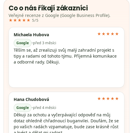
Co o nás říkají zákazníci
Veřejné recenze z Google (Google Business Profile).
★★★★★
5/5
★★★★★
Michaela Hubova
Google
•
před 3 měsíci
Těším se, až zrealizuji svůj malý zahradní projekt s
tipy a radami od tohoto týmu. Příjemná komunikace
a odborné rady. Děkuji.
★★★★★
Hana Chudobová
Google
•
před 4 měsíci
Děkuji za ochotu a vyčerpávající odpověď na můj
dotaz ohledně chřadnoucí buganvilei. Doufám, že se
po vašich radách vzpamatuje, bude zase krásně růst
a kvést a dělat mi radost.