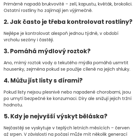
Primárně napadá brukvovité – zelí, kapustu, květák, brokolici.
Ostatní rostliny ho zajímají jen výjimečně.
2. Jak často je třeba kontrolovat rostliny?
Nejlépe je kontrolovat alespoň jednou týdně, v období
vrcholu sezóny i častěji.
3. Pomáhá mýdlový roztok?
Ano, mírný roztok vody a tekutého mýdla pomáhá usmrtit
housenky, zejména pokud se použije cíleně na jejich shluky.
4. Můžu jíst listy s dírami?
Pokud listy nejsou plesnivé nebo napadené chorobami, jsou
po umytí bezpečné ke konzumaci. Díry ale snižují jejich tržní
hodnotu.
5. Kdy je nejvyšší výskyt běláska?
Nejčastěji se vyskytuje v teplých letních měsících – červen
až srpen. V závislosti na počasí může mít několik generací