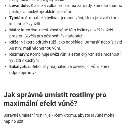
Levandule:
Klasická volba pro aroma zahrady, která se snadno
pěstuje a poskytuje uklidňující vůni.
Tymián:
Aromatická bylina s jemnou vůní, která je skvělá i pro
kulinářské využití.
Máta:
Intenzivní mentolová vůně této bylinky osvěží každý
prostor. Skvělá pro pěstování v nádobách.
Růže:
Některé odrůdy růží, jako například ‘Damask’ nebo ‘David
Austin,’ mají nádhernou vůni.
Rozmarýn:
Kombinuje svěží vůni a estetický vzhled s možností
využití v kuchyni.
Eukalyptus:
Jeho listy mají silnou a osvěžující vůni, která
odpuzuje hmyz.
Jak správně umístit rostliny pro
maximální efekt vůně?
Správné umístění rostlin je klíčem k tomu, abyste si vůně mohli
naplno užít: