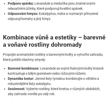
Podpora spánku:
Levandule a meduňka jsou známé svými
relaxačními účinky, které podporují kvalitní spánek.
Odpuzování hmyzu:
Eukalyptus, máta a rozmarýn přirozeně
odpuzují komáry a jiný hmyz.
Kombinace vůně a estetiky – barevné
a voňavé rostliny dohromady
Propojte aromatické rostliny s barevnými květy a vytvořte zahradu,
která potěší všechny smysly:
Barevné kombinace:
Levandule se svými fialovými květy krásně
kontrastuje s bílým jasmínem nebo růžovými růžemi.
Dynamika textur:
Jemné listy tymiánu kombinujte s většími a
robustnějšími listy eukalyptu.
Sezónnost:
Vyberte rostliny, které kvetou v různých obdobích,
aby zahrada voněla po celý rok.