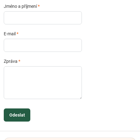
Jméno a příjmení
*
E-mail
*
Zpráva
*
Odeslat