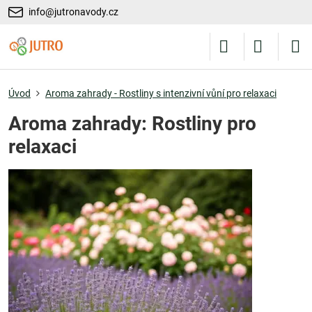
info@jutronavody.cz
Úvod
Aroma zahrady - Rostliny s intenzivní vůní pro relaxaci
Aroma zahrady: Rostliny pro
relaxaci