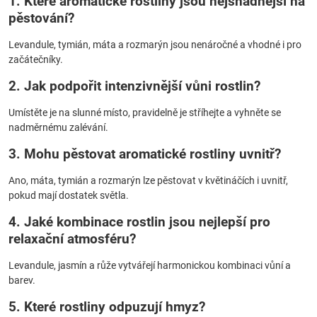
1. Které aromatické rostliny jsou nejsnadnější na
pěstování?
Levandule, tymián, máta a rozmarýn jsou nenáročné a vhodné i pro
začátečníky.
2. Jak podpořit intenzivnější vůni rostlin?
Umístěte je na slunné místo, pravidelně je stříhejte a vyhněte se
nadměrnému zalévání.
3. Mohu pěstovat aromatické rostliny uvnitř?
Ano, máta, tymián a rozmarýn lze pěstovat v květináčích i uvnitř,
pokud mají dostatek světla.
4. Jaké kombinace rostlin jsou nejlepší pro
relaxační atmosféru?
Levandule, jasmín a růže vytvářejí harmonickou kombinaci vůní a
barev.
5. Které rostliny odpuzují hmyz?