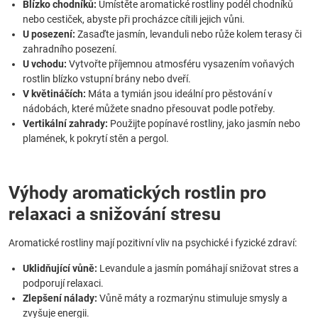
Blízko chodníků:
Umístěte aromatické rostliny podél chodníků
nebo cestiček, abyste při procházce cítili jejich vůni.
U posezení:
Zasaďte jasmín, levanduli nebo růže kolem terasy či
zahradního posezení.
U vchodu:
Vytvořte příjemnou atmosféru vysazením voňavých
rostlin blízko vstupní brány nebo dveří.
V květináčích:
Máta a tymián jsou ideální pro pěstování v
nádobách, které můžete snadno přesouvat podle potřeby.
Vertikální zahrady:
Použijte popínavé rostliny, jako jasmín nebo
plamének, k pokrytí stěn a pergol.
Výhody aromatických rostlin pro
relaxaci a snižování stresu
Aromatické rostliny mají pozitivní vliv na psychické i fyzické zdraví:
Uklidňující vůně:
Levandule a jasmín pomáhají snižovat stres a
podporují relaxaci.
Zlepšení nálady:
Vůně máty a rozmarýnu stimuluje smysly a
zvyšuje energii.