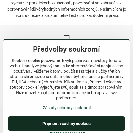
vychází z praktických zkušeností, pozorování na zahradě a z
porovnávání důvěryhodných informačních zdrojů. Naším cílem je
tvořit užitečné a srozumitelné texty pro každodenní praxi.
Předvolby soukromí
Newsletter
Soubory cookie používáme k vylepšení vaší návštěvy tohoto
Odebírat naše novinky:
webu, k analýze jeho výkonu a ke shromažďování údajů o jeho
používání. Můžeme k tomu použít nástroje a služby třetích
stran a shromážděná data mohou být přenášena partnerům v
Odebírat
EU, USA nebo jiných zemích. Kliknutím na „Přijmout všechny
soubory cookie“ vyjadřujete svůj souhlas s tímto zpracováním.
Níže můžete najít podrobné informace nebo upravit své
Chci se přihlásit k odběru novinek e-mailem.
preference.
Zásady ochrany soukromí
Přijmout všechny cookies
©
2026
Copyright
Předvolby soukromí
Zásady ochrany soukromí