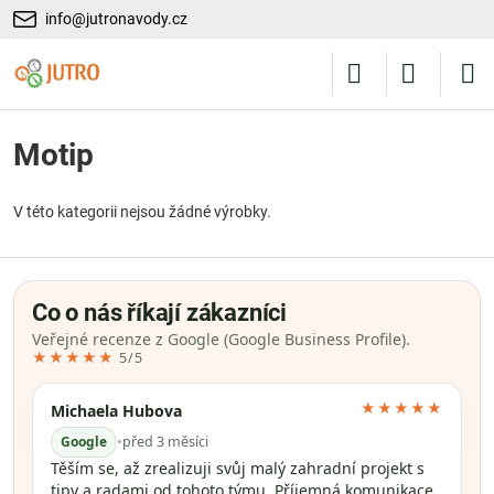
info@jutronavody.cz
Motip
V této kategorii nejsou žádné výrobky.
Co o nás říkají zákazníci
Veřejné recenze z Google (Google Business Profile).
★★★★★
5/5
★★★★★
Michaela Hubova
Google
•
před 3 měsíci
Těším se, až zrealizuji svůj malý zahradní projekt s
tipy a radami od tohoto týmu. Příjemná komunikace