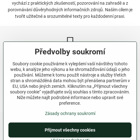
vychází z praktických zkušeností, pozorování na zahradě a z
porovnávání důvěryhodných informačních zdrojů. Naším cílem je
tvořit užitečné a srozumitelné texty pro každodenní praxi.
Předvolby soukromí
Newsletter
Soubory cookie používáme k vylepšení vaší návštěvy tohoto
Odebírat naše novinky:
webu, k analýze jeho výkonu a ke shromažďování údajů o jeho
používání. Můžeme k tomu použít nástroje a služby třetích
stran a shromážděná data mohou být přenášena partnerům v
Odebírat
EU, USA nebo jiných zemích. Kliknutím na „Přijmout všechny
soubory cookie“ vyjadřujete svůj souhlas s tímto zpracováním.
Níže můžete najít podrobné informace nebo upravit své
Chci se přihlásit k odběru novinek e-mailem.
preference.
Zásady ochrany soukromí
Přijmout všechny cookies
©
2026
Copyright
Předvolby soukromí
Zásady ochrany soukromí