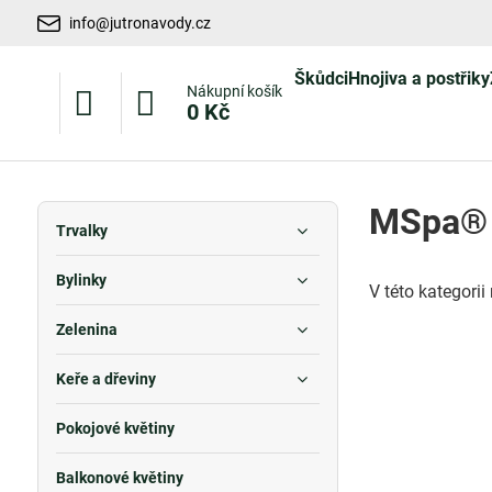
info@jutronavody.cz
Škůdci
Hnojiva a postřiky
Nákupní košík
0 Kč
MSpa®
Trvalky
Bylinky
V této kategori
Zelenina
Keře a dřeviny
Pokojové květiny
Balkonové květiny