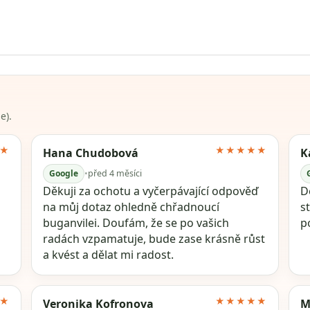
e).
★
★★★★★
Hana Chudobová
K
Google
•
před 4 měsíci
Děkuji za ochotu a vyčerpávající odpověď
Dě
na můj dotaz ohledně chřadnoucí
s
buganvilei. Doufám, že se po vašich
p
radách vzpamatuje, bude zase krásně růst
a kvést a dělat mi radost.
★
★★★★★
Veronika Kofronova
M