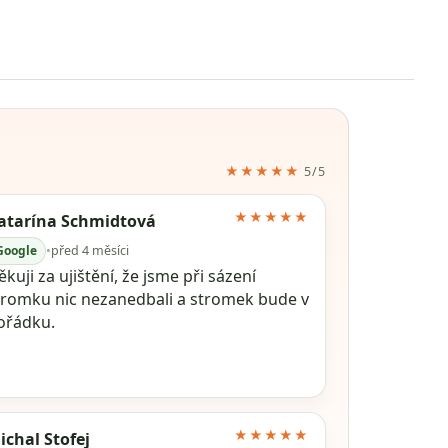
★★★★★
5/5
★★★★★
atarína Schmidtová
Google
•
před 4 měsíci
kuji za ujištění, že jsme při sázení
tromku nic nezanedbali a stromek bude v
ořádku.
★★★★★
ichal Stofej