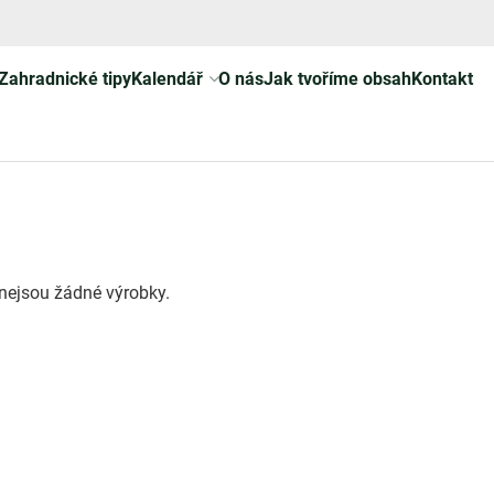
Zahradnické tipy
Kalendář
O nás
Jak tvoříme obsah
Kontakt
i nejsou žádné výrobky.