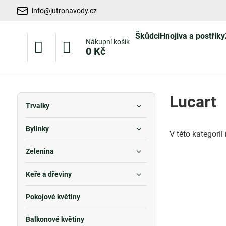
info@jutronavody.cz
Škůdci
Hnojiva a postřiky
Nákupní košík
0 Kč
Lucart
Trvalky
Bylinky
V této kategori
Zelenina
Keře a dřeviny
Pokojové květiny
Balkonové květiny