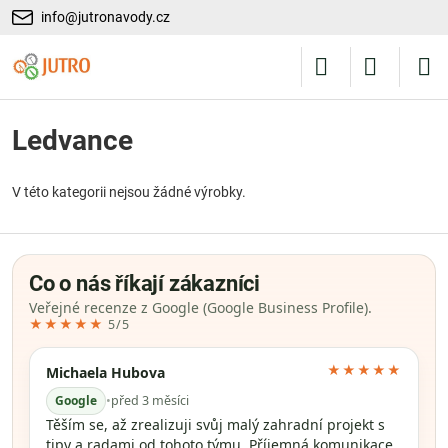
info@jutronavody.cz
Ledvance
V této kategorii nejsou žádné výrobky.
Co o nás říkají zákazníci
Veřejné recenze z Google (Google Business Profile).
★★★★★
5/5
★★★★★
Michaela Hubova
Google
•
před 3 měsíci
Těším se, až zrealizuji svůj malý zahradní projekt s
tipy a radami od tohoto týmu. Příjemná komunikace