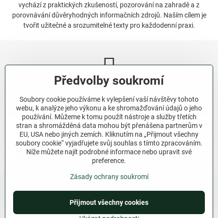
vychází z praktických zkušeností, pozorování na zahradě a z
porovnávání důvěryhodných informačních zdrojů. Naším cílem je
tvořit užitečné a srozumitelné texty pro každodenní praxi.
Předvolby soukromí
Newsletter
Soubory cookie používáme k vylepšení vaší návštěvy tohoto
Odebírat naše novinky:
webu, k analýze jeho výkonu a ke shromažďování údajů o jeho
používání. Můžeme k tomu použít nástroje a služby třetích
stran a shromážděná data mohou být přenášena partnerům v
Odebírat
EU, USA nebo jiných zemích. Kliknutím na „Přijmout všechny
soubory cookie“ vyjadřujete svůj souhlas s tímto zpracováním.
Níže můžete najít podrobné informace nebo upravit své
Chci se přihlásit k odběru novinek e-mailem.
preference.
Zásady ochrany soukromí
Přijmout všechny cookies
©
2026
Copyright
Předvolby soukromí
Zásady ochrany soukromí