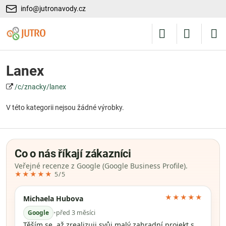
info@jutronavody.cz
Lanex
/c/znacky/lanex
V této kategorii nejsou žádné výrobky.
Co o nás říkají zákazníci
Veřejné recenze z Google (Google Business Profile).
★★★★★
5/5
★★★★★
Michaela Hubova
Google
•
před 3 měsíci
Těším se, až zrealizuji svůj malý zahradní projekt s