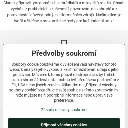
Článek připravil tým domácích zahrádkářů a milovníků rostlin. Obsah
vychází z praktických zkušeností, pozorování na zahradě a z
porovnávání důvěryhodných informačních zdrojů. Naším cílem je
tvořit užitečné a srozumitelné texty pro každodenní praxi.
Předvolby soukromí
Newsletter
Soubory cookie používáme k vylepšení vaší návštěvy tohoto
Odebírat naše novinky:
webu, k analýze jeho výkonu a ke shromažďování údajů o jeho
používání. Můžeme k tomu použít nástroje a služby třetích
stran a shromážděná data mohou být přenášena partnerům v
Odebírat
EU, USA nebo jiných zemích. Kliknutím na „Přijmout všechny
soubory cookie“ vyjadřujete svůj souhlas s tímto zpracováním.
Níže můžete najít podrobné informace nebo upravit své
Chci se přihlásit k odběru novinek e-mailem.
preference.
Zásady ochrany soukromí
Přijmout všechny cookies