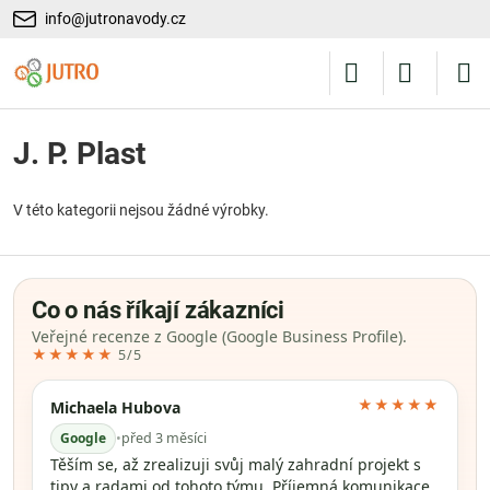
info@jutronavody.cz
J. P. Plast
V této kategorii nejsou žádné výrobky.
Co o nás říkají zákazníci
Veřejné recenze z Google (Google Business Profile).
★★★★★
5/5
★★★★★
Michaela Hubova
Google
•
před 3 měsíci
Těším se, až zrealizuji svůj malý zahradní projekt s
tipy a radami od tohoto týmu. Příjemná komunikace