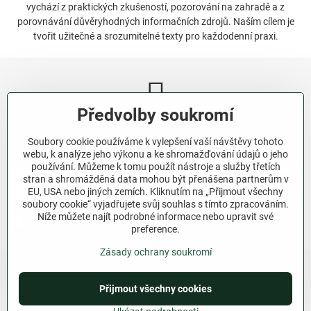
vychází z praktických zkušeností, pozorování na zahradě a z
porovnávání důvěryhodných informačních zdrojů. Naším cílem je
tvořit užitečné a srozumitelné texty pro každodenní praxi.
Předvolby soukromí
Newsletter
Soubory cookie používáme k vylepšení vaší návštěvy tohoto
Odebírat naše novinky:
webu, k analýze jeho výkonu a ke shromažďování údajů o jeho
používání. Můžeme k tomu použít nástroje a služby třetích
stran a shromážděná data mohou být přenášena partnerům v
Odebírat
EU, USA nebo jiných zemích. Kliknutím na „Přijmout všechny
soubory cookie“ vyjadřujete svůj souhlas s tímto zpracováním.
Níže můžete najít podrobné informace nebo upravit své
Chci se přihlásit k odběru novinek e-mailem.
preference.
Zásady ochrany soukromí
Přijmout všechny cookies
©
2026
Copyright
Předvolby soukromí
Zásady ochrany soukromí