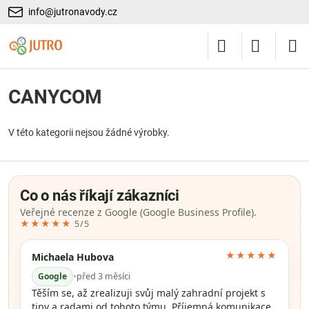
info@jutronavody.cz
CANYCOM
V této kategorii nejsou žádné výrobky.
Co o nás říkají zákazníci
Veřejné recenze z Google (Google Business Profile).
★★★★★
5/5
★★★★★
Michaela Hubova
Google
•
před 3 měsíci
Těším se, až zrealizuji svůj malý zahradní projekt s
tipy a radami od tohoto týmu. Příjemná komunikace