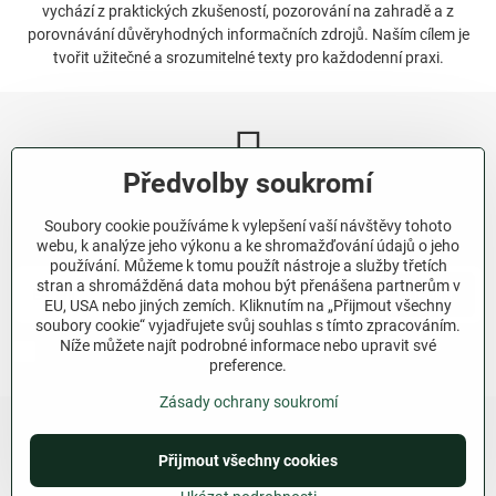
vychází z praktických zkušeností, pozorování na zahradě a z
porovnávání důvěryhodných informačních zdrojů. Naším cílem je
tvořit užitečné a srozumitelné texty pro každodenní praxi.
Předvolby soukromí
Newsletter
Soubory cookie používáme k vylepšení vaší návštěvy tohoto
Odebírat naše novinky:
webu, k analýze jeho výkonu a ke shromažďování údajů o jeho
používání. Můžeme k tomu použít nástroje a služby třetích
stran a shromážděná data mohou být přenášena partnerům v
Odebírat
EU, USA nebo jiných zemích. Kliknutím na „Přijmout všechny
soubory cookie“ vyjadřujete svůj souhlas s tímto zpracováním.
Níže můžete najít podrobné informace nebo upravit své
Chci se přihlásit k odběru novinek e-mailem.
preference.
Zásady ochrany soukromí
Přijmout všechny cookies
©
2026
Copyright
Předvolby soukromí
Zásady ochrany soukromí