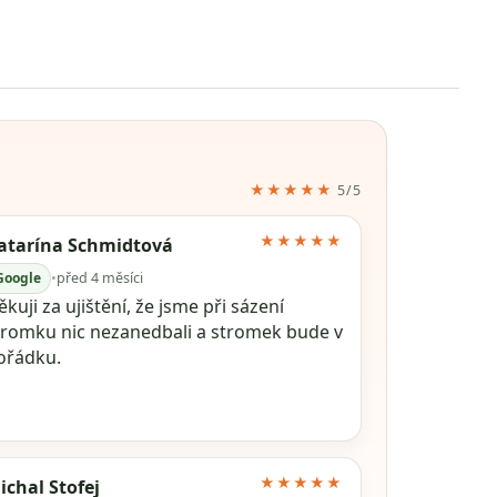
★★★★★
5/5
★★★★★
atarína Schmidtová
Google
•
před 4 měsíci
kuji za ujištění, že jsme při sázení
tromku nic nezanedbali a stromek bude v
ořádku.
★★★★★
ichal Stofej