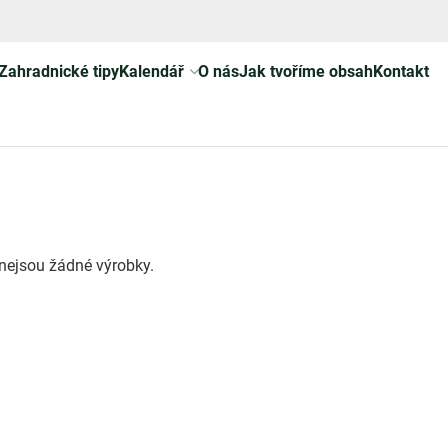
Zahradnické tipy
Kalendář
O nás
Jak tvoříme obsah
Kontakt
i nejsou žádné výrobky.