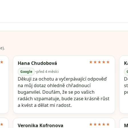
e).
★
★★★★★
Hana Chudobová
K
Google
•
před 4 měsíci
Děkuji za ochotu a vyčerpávající odpověď
Dě
na můj dotaz ohledně chřadnoucí
s
buganvilei. Doufám, že se po vašich
p
radách vzpamatuje, bude zase krásně růst
a kvést a dělat mi radost.
★
★★★★★
Veronika Kofronova
M